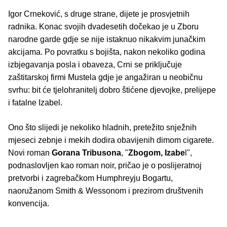
Igor Crneković, s druge strane, dijete je prosvjetnih
radnika. Konac svojih dvadesetih dočekao je u Zboru
narodne garde gdje se nije istaknuo nikakvim junačkim
akcijama. Po povratku s bojišta, nakon nekoliko godina
izbjegavanja posla i obaveza, Crni se priključuje
zaštitarskoj firmi Mustela gdje je angažiran u neobičnu
svrhu: bit će tjelohranitelj dobro štićene djevojke, prelijepe
i fatalne Izabel.
Ono što slijedi je nekoliko hladnih, pretežito snježnih
mjeseci zebnje i mekih dodira obavijenih dimom cigarete.
Novi roman
Gorana Tribusona
, "
Zbogom, Izabe
l",
podnaslovljen kao roman noir, pričao je o poslijeratnoj
pretvorbi i zagrebačkom Humphreyju Bogartu,
naoružanom Smith & Wessonom i prezirom društvenih
konvencija.