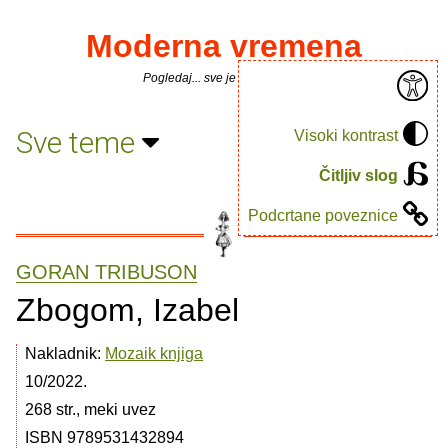
Moderna vremena
Pogledaj... sve je puno knjiga.
Sve teme
Visoki kontrast
Čitljiv slog
Podcrtane poveznice
GORAN TRIBUSON
Zbogom, Izabel
Nakladnik:
Mozaik knjiga
10/2022.
268 str., meki uvez
ISBN 9789531432894