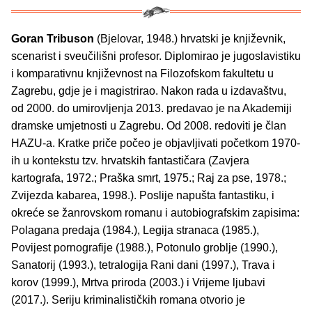
Goran Tribuson
(Bjelovar, 1948.) hrvatski je književnik,
scenarist i sveučilišni profesor. Diplomirao je jugoslavistiku
i komparativnu književnost na Filozofskom fakultetu u
Zagrebu, gdje je i magistrirao. Nakon rada u izdavaštvu,
od 2000. do umirovljenja 2013. predavao je na Akademiji
dramske umjetnosti u Zagrebu. Od 2008. redoviti je član
HAZU-a. Kratke priče počeo je objavljivati početkom 1970-
ih u kontekstu tzv. hrvatskih fantastičara (Zavjera
kartografa, 1972.; Praška smrt, 1975.; Raj za pse, 1978.;
Zvijezda kabarea, 1998.). Poslije napušta fantastiku, i
okreće se žanrovskom romanu i autobiografskim zapisima:
Polagana predaja (1984.), Legija stranaca (1985.),
Povijest pornografije (1988.), Potonulo groblje (1990.),
Sanatorij (1993.), tetralogija Rani dani (1997.), Trava i
korov (1999.), Mrtva priroda (2003.) i Vrijeme ljubavi
(2017.). Seriju kriminalističkih romana otvorio je