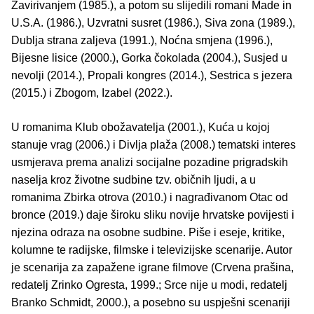
Zavirivanjem (1985.), a potom su slijedili romani Made in
U.S.A. (1986.), Uzvratni susret (1986.), Siva zona (1989.),
Dublja strana zaljeva (1991.), Noćna smjena (1996.),
Bijesne lisice (2000.), Gorka čokolada (2004.), Susjed u
nevolji (2014.), Propali kongres (2014.), Sestrica s jezera
(2015.) i Zbogom, Izabel (2022.).
U romanima Klub obožavatelja (2001.), Kuća u kojoj
stanuje vrag (2006.) i Divlja plaža (2008.) tematski interes
usmjerava prema analizi socijalne pozadine prigradskih
naselja kroz životne sudbine tzv. običnih ljudi, a u
romanima Zbirka otrova (2010.) i nagrađivanom Otac od
bronce (2019.) daje široku sliku novije hrvatske povijesti i
njezina odraza na osobne sudbine. Piše i eseje, kritike,
kolumne te radijske, filmske i televizijske scenarije. Autor
je scenarija za zapažene igrane filmove (Crvena prašina,
redatelj Zrinko Ogresta, 1999.; Srce nije u modi, redatelj
Branko Schmidt, 2000.), a posebno su uspješni scenariji