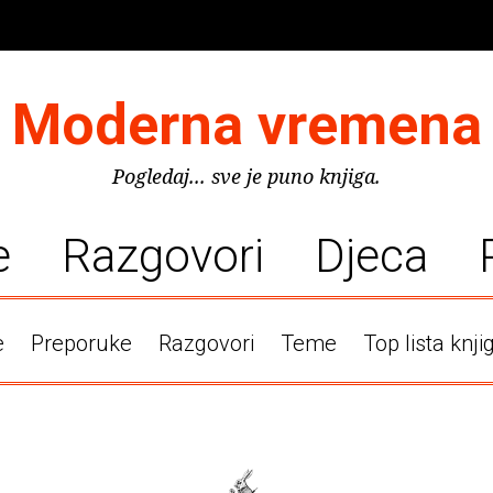
Moderna vremena
Pogledaj... sve je puno knjiga.
e
Razgovori
Djeca
e
Preporuke
Razgovori
Teme
Top lista knji