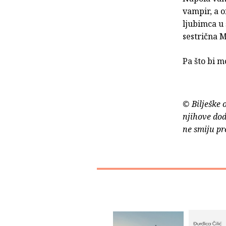
vampir, a o
ljubimca u 
sestrična M
Pa što bi m
© Bilješke 
njihove dod
ne smiju pr