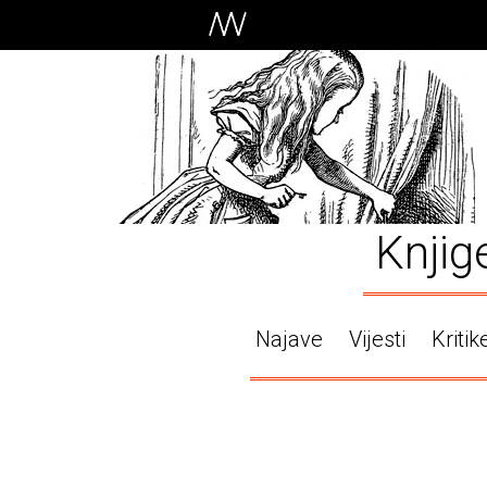
Knjig
Najave
Vijesti
Kritik