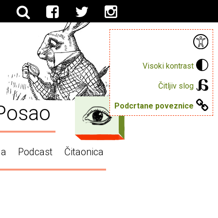
Visoki kontrast
Čitljiv slog
Posao
Podcrtane poveznice
ga
Podcast
Čitaonica