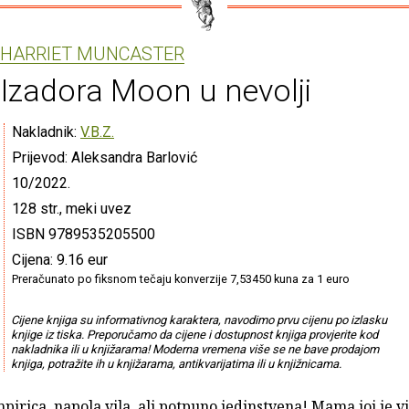
HARRIET MUNCASTER
Izadora Moon u nevolji
Nakladnik:
V.B.Z.
Prijevod: Aleksandra Barlović
10/2022.
128 str., meki uvez
ISBN 9789535205500
Cijena: 9.16 eur
Preračunato po fiksnom tečaju konverzije 7,53450 kuna za 1 euro
Cijene knjiga su informativnog karaktera, navodimo prvu cijenu po izlasku
knjige iz tiska. Preporučamo da cijene i dostupnost knjiga provjerite kod
nakladnika ili u knjižarama! Moderna vremena više se ne bave prodajom
knjiga, potražite ih u knjižarama, antikvarijatima ili u knjižnicama.
irica, napola vila, ali potpuno jedinstvena! Mama joj je vil