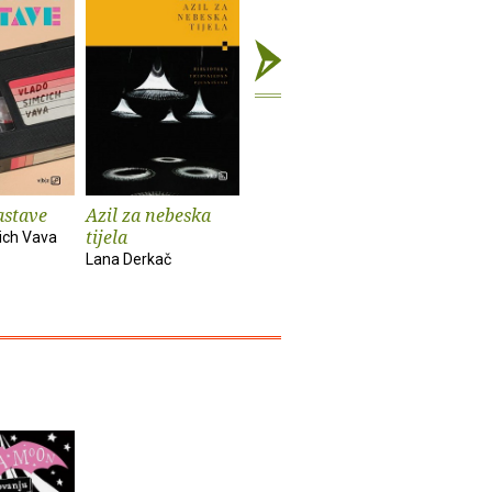
astave
Azil za nebeska
Chinook
Spiderm
tijela
ich Vava
Bekim Sejranović
Zoran Feri
Lana Derkač