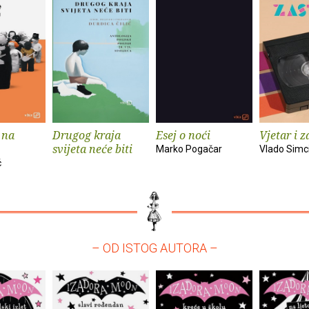
 na
Drugog kraja
Esej o noći
Vjetar i z
svijeta neće biti
Marko Pogačar
Vlado Simc
ć
– OD ISTOG AUTORA –