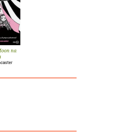
Moon na
u
ncaster