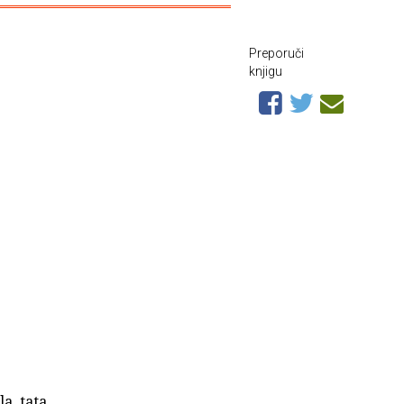
Preporuči
knjigu
a, tata