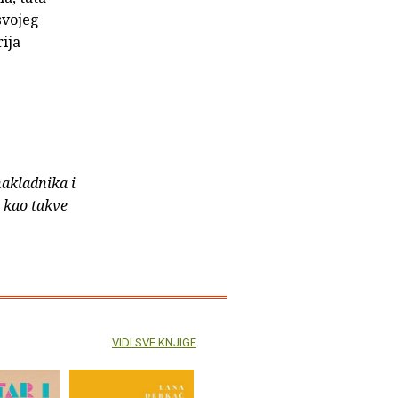
svojeg
rija
nakladnika i
e kao takve
VIDI SVE KNJIGE