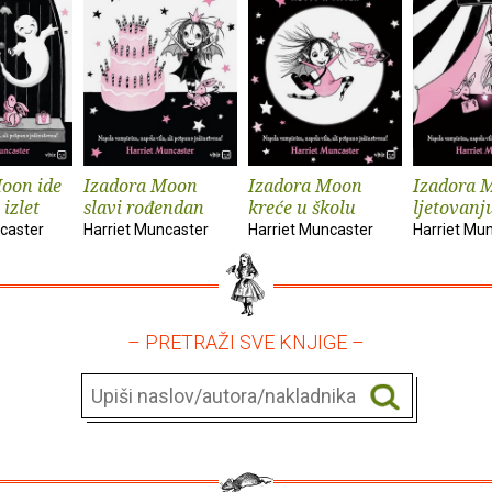
oon ide
Izadora Moon
Izadora Moon
Izadora 
 izlet
slavi rođendan
kreće u školu
ljetovanj
caster
Harriet Muncaster
Harriet Muncaster
Harriet Mu
– PRETRAŽI SVE KNJIGE –