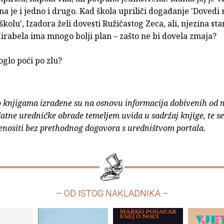
na je i jedno i drugo. Kad škola upriliči događanje 'Dovedi 
školu', Izadora želi dovesti Ružičastog Zeca, ali, njezina sta
irabela ima mnogo bolji plan – zašto ne bi dovela zmaja?
oglo poći po zlu?
o knjigama izrađene su na osnovu informacija dobivenih od 
atne uredničke obrade temeljem uvida u sadržaj knjige, te s
enositi bez prethodnog dogovora s uredništvom portala.
– OD ISTOG NAKLADNIKA –