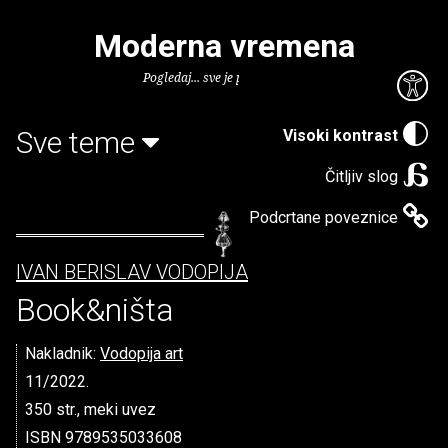
Moderna vremena
Pogledaj... sve je puno knjiga.
Sve teme
Visoki kontrast
Čitljiv slog
Podcrtane poveznice
IVAN BERISLAV VODOPIJA
Book&ništa
Nakladnik:
Vodopija art
11/2022.
350 str., meki uvez
ISBN 9789535033608