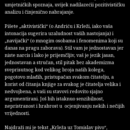
umjetničkih spoznaja, uvijek nadilazećii pozitivističku
analizu i činjenično nabrajanje.
Pišete „aktivistički“ (o Andriću i Krleži, iako vaša
intonacija sugerira uzaludnost vaših nastojanja) i
„navijački“ (o mnogim osobama i fenomenima koji su
danas na pragu zaborava). Stil vam je jednostavan jer
niste narcis i lako je prijemčljiv, vaš je jezik jasan,
jednostavan a stručan, stil pitak bez akademizma
sveprisutnog kod velikog broja naših kolega,
pogotovo mlađih, pristupačan svakom čitatelju, a
korist od čitanja knjige za svakog je čitatelja velika i
nedvojbena, a vaši su stavovi redovito sjajno
argumentirani. Još bih istaknuo senzibilnost,
nepristranost i hrabrost u ocjenjivanju nekih i nečijih
vrijednosti.
Najdraži mi je tekst „Krleža uz Tomislav pivo“,