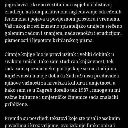
jugoslavist iskreno čestitati na uspjehu i blistavoj
erudiciji, na komparativnom sagledavanje određenih
fenomena i pojava u povijesnom prostoru i vremenu.
Vaš rukopis resi izuzetno spisateljsko umijeće stečeno
golemim radom i znanjem, nadarenošću i erudicijom,
pismenosti i ljepotom kritčarskog pisma.
Čitanje knjige bio je pravi užitak i veliki dobitak u
svakom smislu. Iako sam studirao književnost, tek
sada sam spoznao neke partije koje se na studijima
književnosti u moje doba (u Zadru!) nisu predavale i
njihove važnosti za hrvatsku kulturu i umjetnost, a
kako sam se u Zagreb doselio tek 1987., mnoge su mi
važne kulturne i umjetničke činjenice sada znalački
približene.
Premda su posrijedi tekstovi koje ste pisali zasebnim
povodima i kroz vrijeme, ovo izdanje funkcionira i