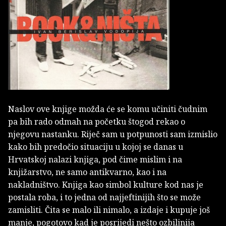
Naslov ove knjige možda će se komu učiniti čudnim
pa bih rado odmah na početku štogod rekao o
njegovu nastanku. Riječ sam u potpunosti sam izmislio
kako bih predočio situaciju u kojoj se danas u
Hrvatskoj nalazi knjiga, pod čime mislim i na
knjižarstvo, ne samo antikvarno, kao i na
nakladništvo. Knjiga kao simbol kulture kod nas je
postala roba, i to jedna od najjeftinijih što se može
zamisliti. Čita se malo ili nimalo, a izdaje i kupuje još
manje, pogotovo kad je posrijedi nešto ozbiljnija