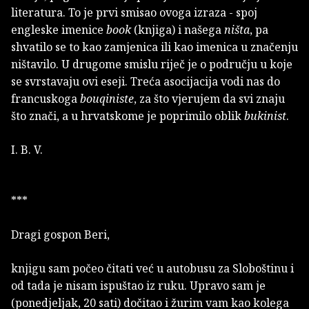
literatura. To je prvi smisao ovoga izraza - spoj
engleske imenice
book
(knjiga) i našega
ništa
, pa
shvatilo se to kao zamjenica ili kao imenica u značenju
ništavilo. U drugome smislu riječ je o području u koje
se svrstavaju ovi eseji. Treća asocijacija vodi nas do
francuskoga
bouqiniste
, za što vjerujem da svi znaju
što znači, a u hrvatskome je poprimilo oblik
bukinist
.
I. B. V.
***
Dragi gospon Beri,
knjigu sam počeo čitati već u autobusu za Sloboštinu i
od tada je nisam ispuštao iz ruku. Upravo sam je
(ponedjeljak, 20 sati) dočitao i žurim vam kao kolega