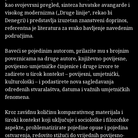
kao svojevrsni pregled, sinteza hrvatske avangarde i
visokog modernizma („Druge linije“, rekao bi
Denegri) i predstavlja izuzetan znanstveni doprinos,
referentna je literatura za svako bavljenje navedenim
područjima.
Baveći se pojedinim autorom, prilazite mu s brojnim
poveznicama na druge autore, književno-povijesne,
povijesno-umjetničke činjenice i druge izvore te
zadirete u širok kontekst – povijesni, umjetnički,
kulturološki – i podastirete nova sagledavanja
određenih stvaralaštva, datuma i važnih umjetničkih
fenomena.
Kroz zavidnu količinu komparativnog materijala i
široki kontekst koji uključuje i sociološke i filozofske
aspekte, problematizirate pojedine opuse i pojedina
ostvarenja, redovito stižući do vrijednih povijesno-