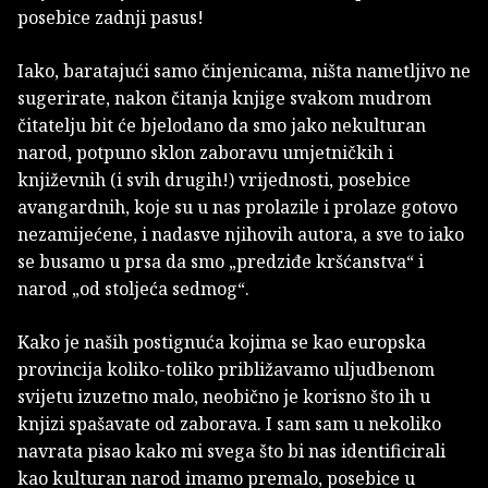
posebice zadnji pasus!
Iako, baratajući samo činjenicama, ništa nametljivo ne
sugerirate, nakon čitanja knjige svakom mudrom
čitatelju bit će bjelodano da smo jako nekulturan
narod, potpuno sklon zaboravu umjetničkih i
književnih (i svih drugih!) vrijednosti, posebice
avangardnih, koje su u nas prolazile i prolaze gotovo
nezamijećene, i nadasve njihovih autora, a sve to iako
se busamo u prsa da smo „predziđe kršćanstva“ i
narod „od stoljeća sedmog“.
Kako je naših postignuća kojima se kao europska
provincija koliko-toliko približavamo uljudbenom
svijetu izuzetno malo, neobično je korisno što ih u
knjizi spašavate od zaborava. I sam sam u nekoliko
navrata pisao kako mi svega što bi nas identificirali
kao kulturan narod imamo premalo, posebice u