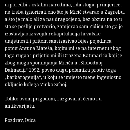
usporedbi s ostalim narodima, i da stoga, primjerice,
ne treba ignorirati ono što je Micić stvarao u Zagrebu,
a što je malo ali za nas dragocjeno, bez obzira na to u
što se poslije pretvorio, zamjerao sam Zidiću što ga je
izostavljao iz svojih rekapitulacija hrvatske
umjetnosti i pritom sam izazivao bijes pojedinca
poput Antuna Mateša, kojim mi se na internetu zbog
toga rugao i prijetio mi ili Dražena Katunarića koji je
zbog moga spominjanja Micića u „Slobodnoj
Dalmaciji“ 1992. poveo dugu polemiku protiv toga
„barbarogenija“, u koju se umjesto mene ingeniozno
uključio kolega Vinko Srhoj.
Toliko ovom prigodom, razgovarat ćemo i u
antikvarijatu.
Pozdrav, Ivica