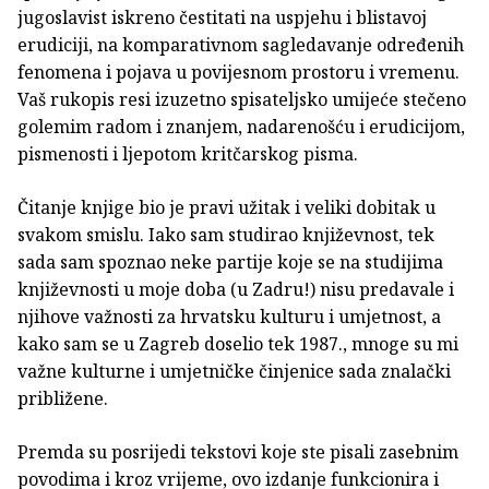
jugoslavist iskreno čestitati na uspjehu i blistavoj
erudiciji, na komparativnom sagledavanje određenih
fenomena i pojava u povijesnom prostoru i vremenu.
Vaš rukopis resi izuzetno spisateljsko umijeće stečeno
golemim radom i znanjem, nadarenošću i erudicijom,
pismenosti i ljepotom kritčarskog pisma.
Čitanje knjige bio je pravi užitak i veliki dobitak u
svakom smislu. Iako sam studirao književnost, tek
sada sam spoznao neke partije koje se na studijima
književnosti u moje doba (u Zadru!) nisu predavale i
njihove važnosti za hrvatsku kulturu i umjetnost, a
kako sam se u Zagreb doselio tek 1987., mnoge su mi
važne kulturne i umjetničke činjenice sada znalački
približene.
Premda su posrijedi tekstovi koje ste pisali zasebnim
povodima i kroz vrijeme, ovo izdanje funkcionira i