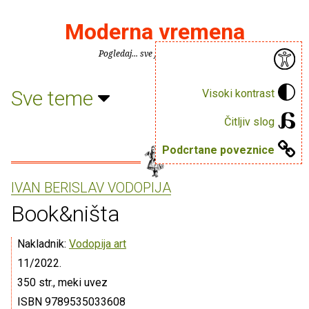
Moderna vremena
Pogledaj... sve je puno knjiga.
Sve teme
Visoki kontrast
Čitljiv slog
Podcrtane poveznice
IVAN BERISLAV VODOPIJA
Book&ništa
Nakladnik:
Vodopija art
11/2022.
350 str., meki uvez
ISBN 9789535033608