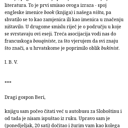
literatura. To je prvi smisao ovoga izraza - spoj
engleske imenice
book
(knjiga) i našega
ništa
, pa
shvatilo se to kao zamjenica ili kao imenica u značenju
ništavilo. U drugome smislu riječ je o području u koje
se svrstavaju ovi eseji. Treća asocijacija vodi nas do
francuskoga
bouqiniste
, za što vjerujem da svi znaju
što znači, a u hrvatskome je poprimilo oblik
bukinist
.
I. B. V.
***
Dragi gospon Beri,
knjigu sam počeo čitati već u autobusu za Sloboštinu i
od tada je nisam ispuštao iz ruku. Upravo sam je
(ponedjeljak, 20 sati) dočitao i žurim vam kao kolega