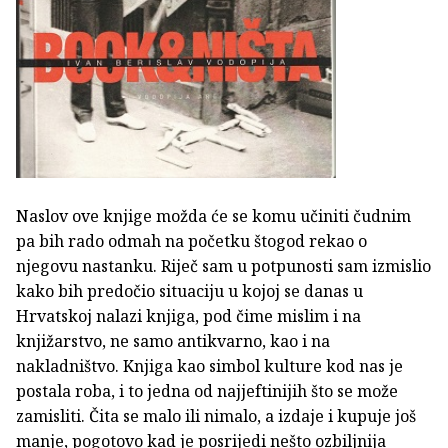
Naslov ove knjige možda će se komu učiniti čudnim
pa bih rado odmah na početku štogod rekao o
njegovu nastanku. Riječ sam u potpunosti sam izmislio
kako bih predočio situaciju u kojoj se danas u
Hrvatskoj nalazi knjiga, pod čime mislim i na
knjižarstvo, ne samo antikvarno, kao i na
nakladništvo. Knjiga kao simbol kulture kod nas je
postala roba, i to jedna od najjeftinijih što se može
zamisliti. Čita se malo ili nimalo, a izdaje i kupuje još
manje, pogotovo kad je posrijedi nešto ozbiljnija