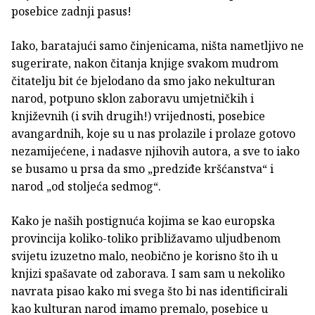
posebice zadnji pasus!
Iako, baratajući samo činjenicama, ništa nametljivo ne
sugerirate, nakon čitanja knjige svakom mudrom
čitatelju bit će bjelodano da smo jako nekulturan
narod, potpuno sklon zaboravu umjetničkih i
književnih (i svih drugih!) vrijednosti, posebice
avangardnih, koje su u nas prolazile i prolaze gotovo
nezamijećene, i nadasve njihovih autora, a sve to iako
se busamo u prsa da smo „predziđe kršćanstva“ i
narod „od stoljeća sedmog“.
Kako je naših postignuća kojima se kao europska
provincija koliko-toliko približavamo uljudbenom
svijetu izuzetno malo, neobično je korisno što ih u
knjizi spašavate od zaborava. I sam sam u nekoliko
navrata pisao kako mi svega što bi nas identificirali
kao kulturan narod imamo premalo, posebice u