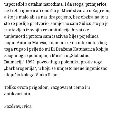
usporedbi s ostalim narodima, i da stoga, primjerice,
ne treba ignorirati ono što je Micić stvarao u Zagrebu,
a što je malo ali za nas dragocjeno, bez obzira na to u
što se poslije pretvorio, zamjerao sam Zidiću što ga je
izostavljao iz svojih rekapitulacija hrvatske
umjetnosti i pritom sam izazivao bijes pojedinca
poput Antuna Mateša, kojim mi se na internetu zbog
toga rugao i prijetio mi ili Dražena Katunarića koji je
zbog moga spominjanja Micića u „Slobodnoj
Dalmaciji“ 1992. poveo dugu polemiku protiv toga
„barbarogenija“, u koju se umjesto mene ingeniozno
uključio kolega Vinko Srhoj.
Toliko ovom prigodom, razgovarat ćemo i u
antikvarijatu.
Pozdrav, Ivica