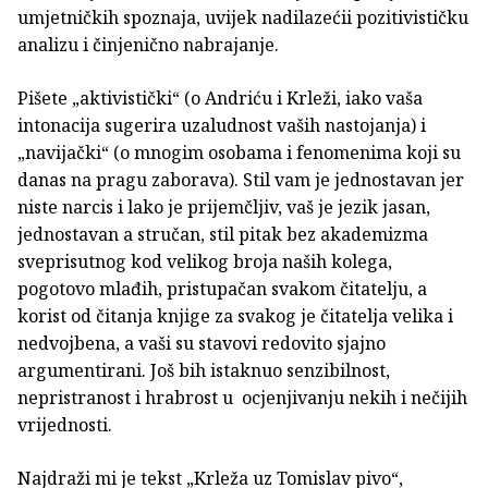
umjetničkih spoznaja, uvijek nadilazećii pozitivističku
analizu i činjenično nabrajanje.
Pišete „aktivistički“ (o Andriću i Krleži, iako vaša
intonacija sugerira uzaludnost vaših nastojanja) i
„navijački“ (o mnogim osobama i fenomenima koji su
danas na pragu zaborava). Stil vam je jednostavan jer
niste narcis i lako je prijemčljiv, vaš je jezik jasan,
jednostavan a stručan, stil pitak bez akademizma
sveprisutnog kod velikog broja naših kolega,
pogotovo mlađih, pristupačan svakom čitatelju, a
korist od čitanja knjige za svakog je čitatelja velika i
nedvojbena, a vaši su stavovi redovito sjajno
argumentirani. Još bih istaknuo senzibilnost,
nepristranost i hrabrost u ocjenjivanju nekih i nečijih
vrijednosti.
Najdraži mi je tekst „Krleža uz Tomislav pivo“,