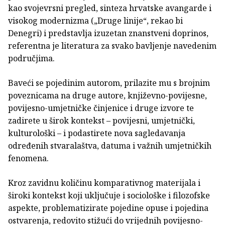
kao svojevrsni pregled, sinteza hrvatske avangarde i
visokog modernizma („Druge linije“, rekao bi
Denegri) i predstavlja izuzetan znanstveni doprinos,
referentna je literatura za svako bavljenje navedenim
područjima.
Baveći se pojedinim autorom, prilazite mu s brojnim
poveznicama na druge autore, književno-povijesne,
povijesno-umjetničke činjenice i druge izvore te
zadirete u širok kontekst – povijesni, umjetnički,
kulturološki – i podastirete nova sagledavanja
određenih stvaralaštva, datuma i važnih umjetničkih
fenomena.
Kroz zavidnu količinu komparativnog materijala i
široki kontekst koji uključuje i sociološke i filozofske
aspekte, problematizirate pojedine opuse i pojedina
ostvarenja, redovito stižući do vrijednih povijesno-