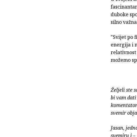
fascinantan
duboke spo
silno važna
"Svijet po 
energija i 
relativnos
možemo spoz
Željeli ste 
bi vam dati
komentator 
svemir obja
Jasan, jedn
svemiru i –