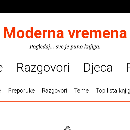
Moderna vremena
Pogledaj... sve je puno knjiga.
e
Razgovori
Djeca
e
Preporuke
Razgovori
Teme
Top lista knji