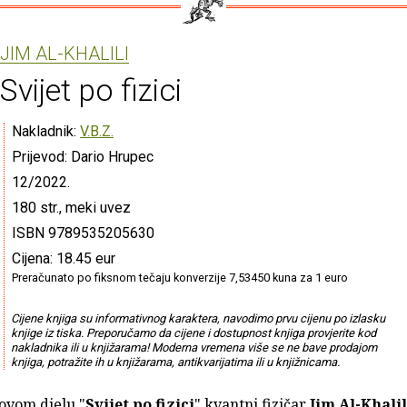
JIM AL-KHALILI
Svijet po fizici
Nakladnik:
V.B.Z.
Prijevod: Dario Hrupec
12/2022.
180 str., meki uvez
ISBN 9789535205630
Cijena: 18.45 eur
Preračunato po fiksnom tečaju konverzije 7,53450 kuna za 1 euro
Cijene knjiga su informativnog karaktera, navodimo prvu cijenu po izlasku
knjige iz tiska. Preporučamo da cijene i dostupnost knjiga provjerite kod
nakladnika ili u knjižarama! Moderna vremena više se ne bave prodajom
knjiga, potražite ih u knjižarama, antikvarijatima ili u knjižnicama.
ovom djelu "
Svijet po fizici
" kvantni fizičar
Jim Al-Khalil