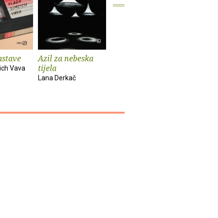
astave
Azil za nebeska
Chinook
Spiderm
tijela
ich Vava
Bekim Sejranović
Zoran Feri
Lana Derkač