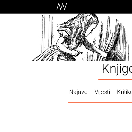
Knjig
Najave
Vijesti
Kritik