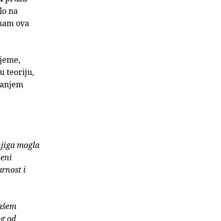
lo na
 nam ova
ijeme,
u teoriju,
janjem
knjiga mogla
veni
rnost i
našem
og od