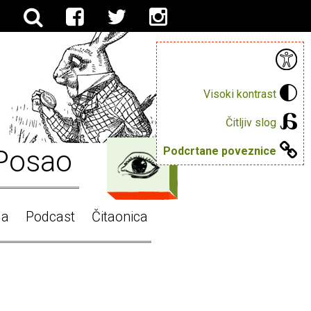
Visoki kontrast
Čitljiv slog
Posao
Podcrtane poveznice
ga
Podcast
Čitaonica