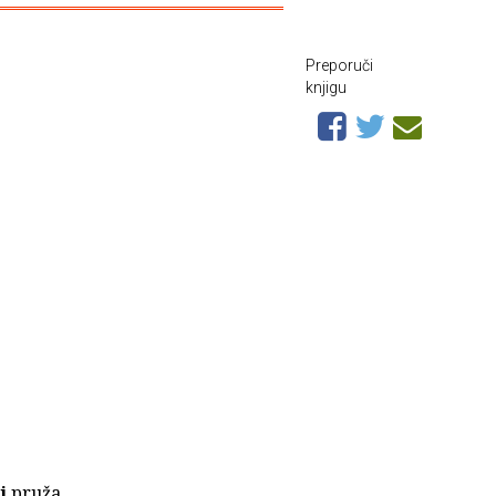
Preporuči
knjigu
i
pruža