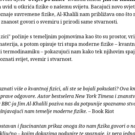
 uvid u otkrića fizike o našemu svijetu. Bacajući novo svjet
znaje suvremene fizike, Al-Khalili nam približava ono što
 znanost govori o svemiru i prirodi same stvarnosti.
fizici" počinje s temeljnim pojmovima kao što su prostor, vr
materija, a potom opisuje tri stupa moderne fizike – kvantn
t i termodinamiku – pokazujući nam kako tek njihovim spa
nati svijet, svemir i stvarnost.
saznati više o kvantnoj fizici, ali ste se bojali pokušati? Ova 
 prave odgovore. Autor bestselera New York Timesa i znanst
BBC-ja Jim Al-Khalili poziva nas da potpunije spoznamo stva
šnjavajući nam temelje moderne fizike.
– Book Riot
ostavan i fascinantan prikaz onoga što nam fizika govori o 
 ključno – kojim dokazima podupire te spoznaje, iz pera jedn