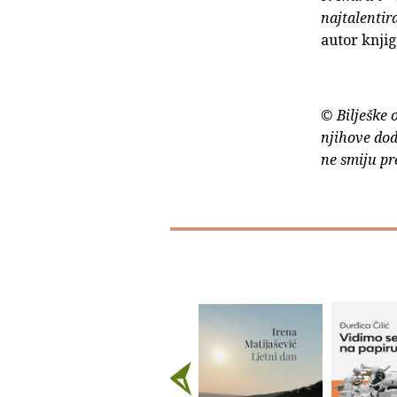
najtalentir
autor knjig
© Bilješke 
njihove dod
ne smiju pr