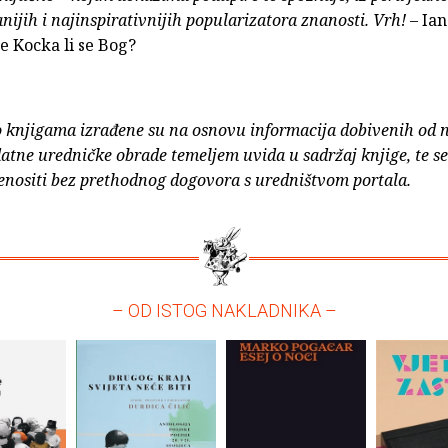
anijih i najinspirativnijih popularizatora znanosti. Vrh!
– Ian
e Kocka li se Bog?
o knjigama izrađene su na osnovu informacija dobivenih od 
atne uredničke obrade temeljem uvida u sadržaj knjige, te s
enositi bez prethodnog dogovora s uredništvom portala.
– OD ISTOG NAKLADNIKA –