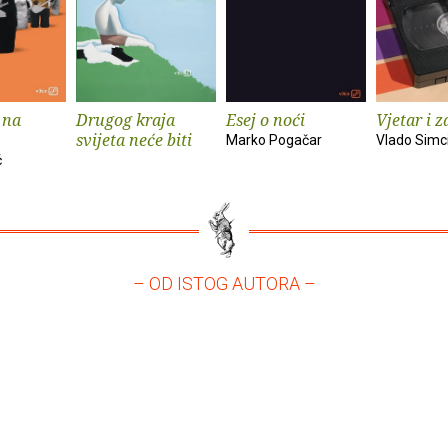
 na
Drugog kraja
Esej o noći
Vjetar i z
svijeta neće biti
Marko Pogačar
Vlado Simc
ć
– OD ISTOG AUTORA –