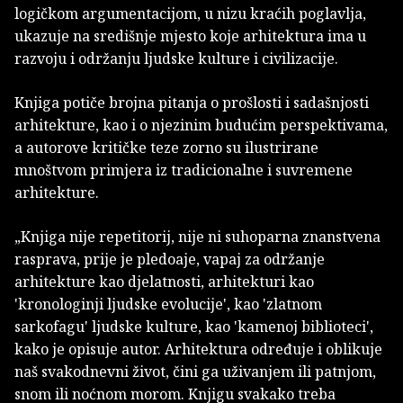
logičkom argumentacijom, u nizu kraćih poglavlja,
ukazuje na središnje mjesto koje arhitektura ima u
razvoju i održanju ljudske kulture i civilizacije.
Knjiga potiče brojna pitanja o prošlosti i sadašnjosti
arhitekture, kao i o njezinim budućim perspektivama,
a autorove kritičke teze zorno su ilustrirane
mnoštvom primjera iz tradicionalne i suvremene
arhitekture.
„Knjiga nije repetitorij, nije ni suhoparna znanstvena
rasprava, prije je pledoaje, vapaj za održanje
arhitekture kao djelatnosti, arhitekturi kao
'kronologinji ljudske evolucije', kao 'zlatnom
sarkofagu' ljudske kulture, kao 'kamenoj biblioteci',
kako je opisuje autor. Arhitektura određuje i oblikuje
naš svakodnevni život, čini ga uživanjem ili patnjom,
snom ili noćnom morom. Knjigu svakako treba