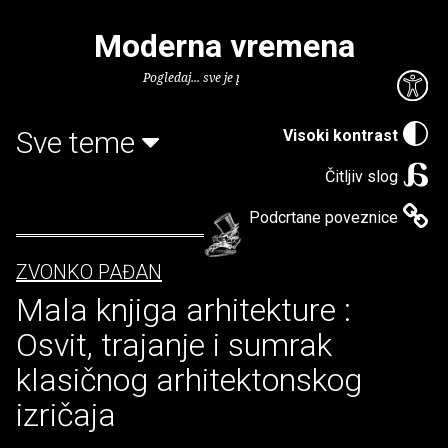
Moderna vremena
Pogledaj... sve je puno knjiga.
Sve teme
Visoki kontrast
Čitljiv slog
Podcrtane poveznice
ZVONKO PAĐAN
Mala knjiga arhitekture :
Osvit, trajanje i sumrak
klasičnog arhitektonskog
izričaja