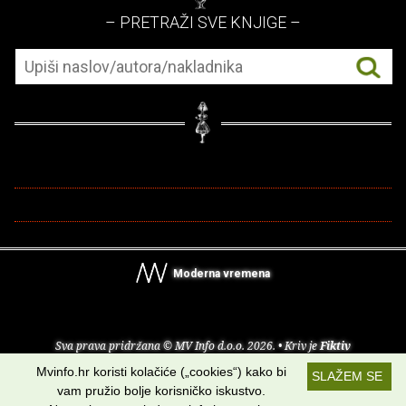
– PRETRAŽI SVE KNJIGE –
Moderna vremena
Sva prava pridržana © MV Info d.o.o. 2026. • Kriv je
Fiktiv
Mvinfo.hr koristi kolačiće („cookies“) kako bi
SLAŽEM SE
O nama
•
Pomoć
•
Uvjeti korištenja
•
RSS kanali
vam pružio bolje korisničko iskustvo.