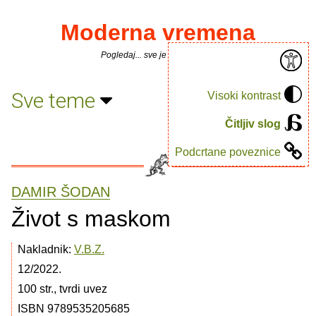
Moderna vremena
Pogledaj... sve je puno knjiga.
Sve teme
Visoki kontrast
Čitljiv slog
Podcrtane poveznice
DAMIR ŠODAN
Život s maskom
Nakladnik:
V.B.Z.
12/2022.
100 str., tvrdi uvez
ISBN 9789535205685