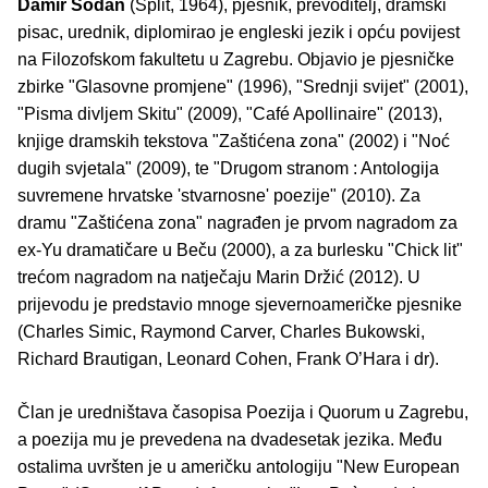
Damir Šodan
(Split, 1964), pjesnik, prevoditelj, dramski
pisac, urednik, diplomirao je engleski jezik i opću povijest
na Filozofskom fakultetu u Zagrebu. Objavio je pjesničke
zbirke "Glasovne promjene" (1996), "Srednji svijet" (2001),
"Pisma divljem Skitu" (2009), "Café Apollinaire" (2013),
knjige dramskih tekstova "Zaštićena zona" (2002) i "Noć
dugih svjetala" (2009), te "Drugom stranom : Antologija
suvremene hrvatske 'stvarnosne' poezije" (2010). Za
dramu "Zaštićena zona" nagrađen je prvom nagradom za
ex-Yu dramatičare u Beču (2000), a za burlesku "Chick lit"
trećom nagradom na natječaju Marin Držić (2012). U
prijevodu je predstavio mnoge sjevernoameričke pjesnike
(Charles Simic, Raymond Carver, Charles Bukowski,
Richard Brautigan, Leonard Cohen, Frank O’Hara i dr).
Član je uredništava časopisa Poezija i Quorum u Zagrebu,
a poezija mu je prevedena na dvadesetak jezika. Među
ostalima uvršten je u američku antologiju "New European