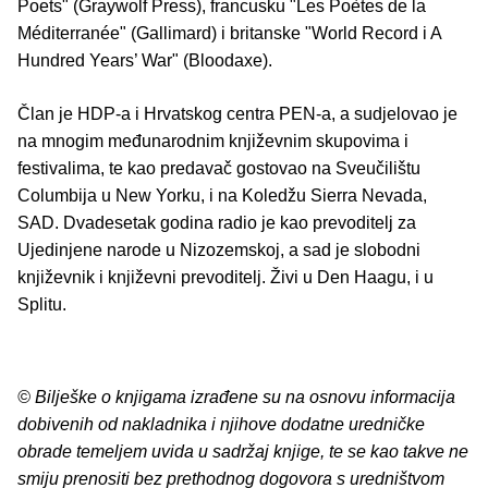
Poets" (Graywolf Press), francusku "Les Poètes de la
Méditerranée" (Gallimard) i britanske "World Record i A
Hundred Years’ War" (Bloodaxe).
Član je HDP-a i Hrvatskog centra PEN-a, a sudjelovao je
na mnogim međunarodnim književnim skupovima i
festivalima, te kao predavač gostovao na Sveučilištu
Columbija u New Yorku, i na Koledžu Sierra Nevada,
SAD. Dvadesetak godina radio je kao prevoditelj za
Ujedinjene narode u Nizozemskoj, a sad je slobodni
književnik i književni prevoditelj. Živi u Den Haagu, i u
Splitu.
© Bilješke o knjigama izrađene su na osnovu informacija
dobivenih od nakladnika i njihove dodatne uredničke
obrade temeljem uvida u sadržaj knjige, te se kao takve ne
smiju prenositi bez prethodnog dogovora s uredništvom