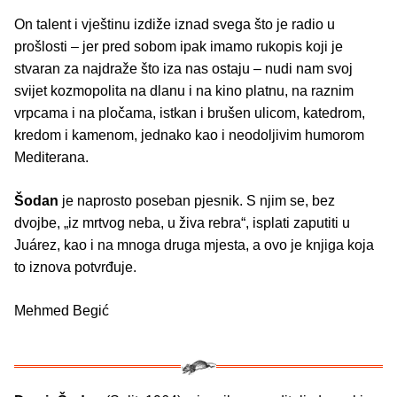
On talent i vještinu izdiže iznad svega što je radio u
prošlosti – jer pred sobom ipak imamo rukopis koji je
stvaran za najdraže što iza nas ostaju – nudi nam svoj
svijet kozmopolita na dlanu i na kino platnu, na raznim
vrpcama i na pločama, istkan i brušen ulicom, katedrom,
kredom i kamenom, jednako kao i neodoljivim humorom
Mediterana.
Šodan
je naprosto poseban pjesnik. S njim se, bez
dvojbe, „iz mrtvog neba, u živa rebra“, isplati zaputiti u
Juárez, kao i na mnoga druga mjesta, a ovo je knjiga koja
to iznova potvrđuje.
Mehmed Begić