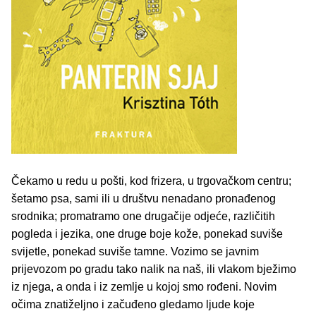
Čekamo u redu u pošti, kod frizera, u trgovačkom centru;
šetamo psa, sami ili u društvu nenadano pronađenog
srodnika; promatramo one drugačije odjeće, različitih
pogleda i jezika, one druge boje kože, ponekad suviše
svijetle, ponekad suviše tamne. Vozimo se javnim
prijevozom po gradu tako nalik na naš, ili vlakom bježimo
iz njega, a onda i iz zemlje u kojoj smo rođeni. Novim
očima znatiželjno i začuđeno gledamo ljude koje