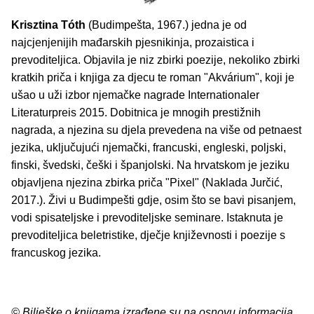
Krisztina Tóth
(Budimpešta, 1967.) jedna je od
najcjenjenijih mađarskih pjesnikinja, prozaistica i
prevoditeljica. Objavila je niz zbirki poezije, nekoliko zbirki
kratkih priča i knjiga za djecu te roman "Akvárium", koji je
ušao u uži izbor njemačke nagrade Internationaler
Literaturpreis 2015. Dobitnica je mnogih prestižnih
nagrada, a njezina su djela prevedena na više od petnaest
jezika, uključujući njemački, francuski, engleski, poljski,
finski, švedski, češki i španjolski. Na hrvatskom je jeziku
objavljena njezina zbirka priča "Pixel" (Naklada Jurčić,
2017.). Živi u Budimpešti gdje, osim što se bavi pisanjem,
vodi spisateljske i prevoditeljske seminare. Istaknuta je
prevoditeljica beletristike, dječje književnosti i poezije s
francuskog jezika.
© Bilješke o knjigama izrađene su na osnovu informacija