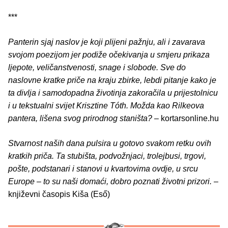
***
Panterin sjaj naslov je koji plijeni pažnju, ali i zavarava
svojom poezijom jer podiže očekivanja u smjeru prikaza
ljepote, veličanstvenosti, snage i slobode. Sve do
naslovne kratke priče na kraju zbirke, lebdi pitanje kako je
ta divlja i samodopadna životinja zakoračila u prijestolnicu
i u tekstualni svijet Krisztine Tóth. Možda kao Rilkeova
pantera, lišena svog prirodnog staništa?
– kortarsonline.hu
Stvarnost naših dana pulsira u gotovo svakom retku ovih
kratkih priča. Ta stubišta, podvožnjaci, trolejbusi, trgovi,
pošte, podstanari i stanovi u kvartovima ovdje, u srcu
Europe – to su naši domaći, dobro poznati životni prizori.
–
književni časopis Kiša (Eső)