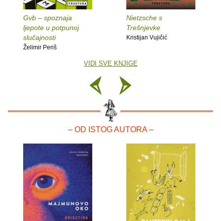
Gvb – spoznaja
Nietzsche s
ljepote u potpunoj
Trešnjevke
slučajnosti
Kristijan Vujičić
Želimir Periš
VIDI SVE KNJIGE
– OD ISTOG AUTORA –