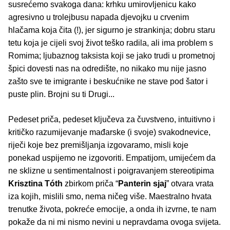
susrećemo svakoga dana: krhku umirovljenicu kako
agresivno u trolejbusu napada djevojku u crvenim
hlačama koja čita (!), jer sigurno je strankinja; dobru staru
tetu koja je cijeli svoj život teško radila, ali ima problem s
Romima; ljubaznog taksista koji se jako trudi u prometnoj
špici dovesti nas na odredište, no nikako mu nije jasno
zašto sve te imigrante i beskućnike ne stave pod šator i
puste plin. Brojni su ti Drugi...
Pedeset priča, pedeset ključeva za čuvstveno, intuitivno i
kritičko razumijevanje mađarske (i svoje) svakodnevice,
riječi koje bez premišljanja izgovaramo, misli koje
ponekad uspijemo ne izgovoriti. Empatijom, umijećem da
ne sklizne u sentimentalnost i poigravanjem stereotipima
Krisztina Tóth
zbirkom priča “
Panterin sjaj
” otvara vrata
iza kojih, mislili smo, nema ničeg više. Maestralno hvata
trenutke života, pokreće emocije, a onda ih izvrne, te nam
pokaže da ni mi nismo nevini u nepravdama ovoga svijeta.