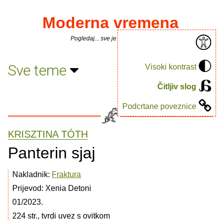
Moderna vremena
Pogledaj... sve je puno knjiga.
Sve teme
Visoki kontrast
Čitljiv slog
Podcrtane poveznice
KRISZTINA TÓTH
Panterin sjaj
Nakladnik:
Fraktura
Prijevod: Xenia Detoni
01/2023.
224 str., tvrdi uvez s ovitkom