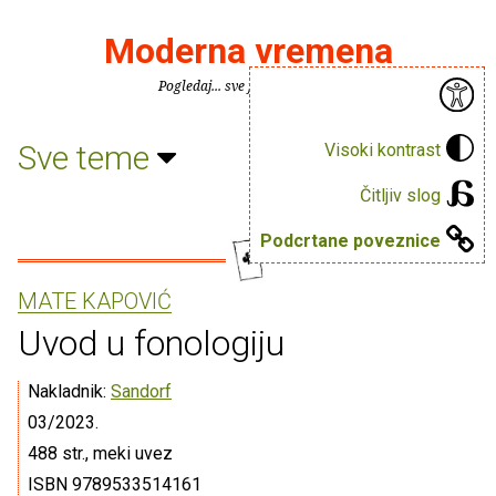
Moderna vremena
Pogledaj... sve je puno knjiga.
Sve teme
Visoki kontrast
Čitljiv slog
Podcrtane poveznice
MATE KAPOVIĆ
Uvod u fonologiju
Nakladnik:
Sandorf
03/2023.
488 str., meki uvez
ISBN 9789533514161