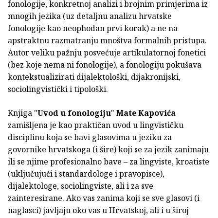
fonologije, konkretnoj analizi i brojnim primjerima iz
mnogih jezika (uz detaljnu analizu hrvatske
fonologije kao neophodan prvi korak) a ne na
apstraktnu razmatranju mnoštva formalnih pristupa.
Autor veliku pažnju posvećuje artikulatornoj fonetici
(bez koje nema ni fonologije), a fonologiju pokušava
kontekstualizirati dijalektološki, dijakronijski,
sociolingvistički i tipološki.
Knjiga "
Uvod u fonologiju
"
Mate Kapovića
zamišljena je kao praktičan uvod u lingvističku
disciplinu koja se bavi glasovima u jeziku za
govornike hrvatskoga (i šire) koji se za jezik zanimaju
ili se njime profesionalno bave – za lingviste, kroatiste
(uključujući i standardologe i pravopisce),
dijalektologe, sociolingviste, ali i za sve
zainteresirane. Ako vas zanima koji se sve glasovi (i
naglasci) javljaju oko vas u Hrvatskoj, ali i u široj