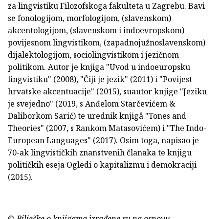
za lingvistiku Filozofskoga fakulteta u Zagrebu. Bavi
se fonologijom, morfologijom, (slavenskom)
akcentologijom, (slavenskom i indoevropskom)
povijesnom lingvistikom, (zapadnojužnoslavenskom)
dijalektologijom, sociolingvistikom i jezičnom
politikom. Autor je knjiga "Uvod u indoeuropsku
lingvistiku" (2008), "Čiji je jezik" (2011) i "Povijest
hrvatske akcentuacije" (2015), suautor knjige "Jeziku
je svejedno" (2019, s Anđelom Starčevićem &
Daliborkom Sarić) te urednik knjigâ "Tones and
Theories" (2007, s Rankom Matasovićem) i "The Indo-
European Languages" (2017). Osim toga, napisao je
70-ak lingvističkih znanstvenih članaka te knjigu
političkih eseja Ogledi o kapitalizmu i demokraciji
(2015).
© Bilješke o knjigama izrađene su na osnovu