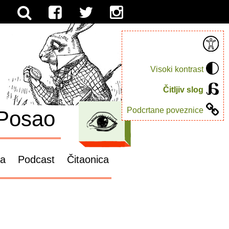
Visoki kontrast
Čitljiv slog
Podcrtane poveznice
Posao
ga
Podcast
Čitaonica