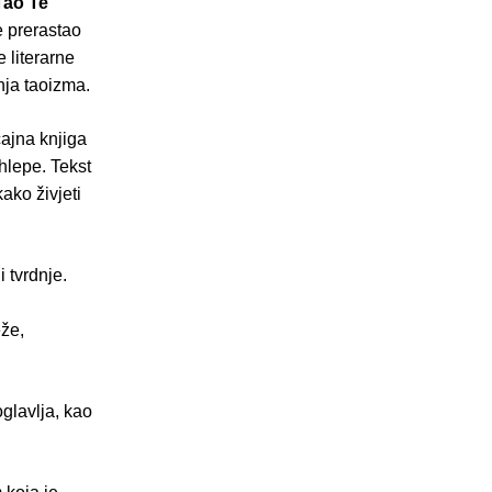
Tao Te
e prerastao
 literarne
nja taoizma.
cajna knjiga
ohlepe. Tekst
ako živjeti
i tvrdnje.
eže,
oglavlja, kao