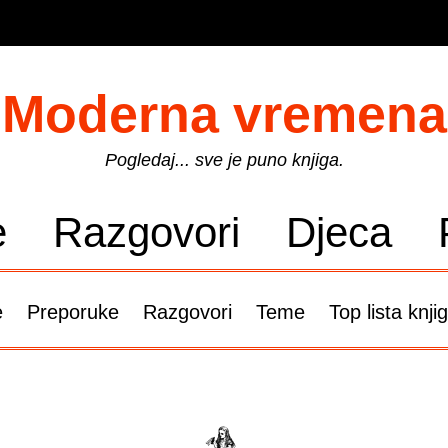
Moderna vremena
Pogledaj... sve je puno knjiga.
e
Razgovori
Djeca
e
Preporuke
Razgovori
Teme
Top lista knji