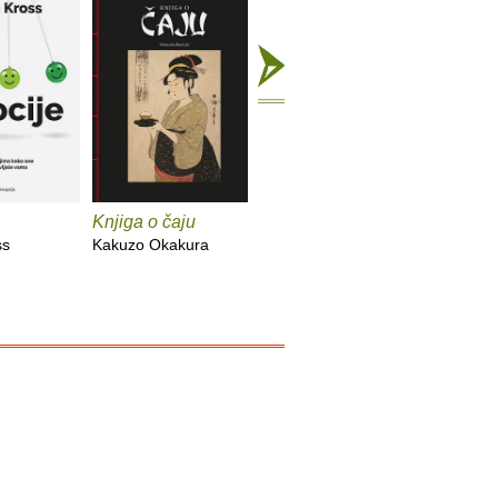
Knjiga o čaju
Mali eksperimenti
Alkemija
ss
Kakuzo Okakura
Anne-Laure Le Cunff
Suleika J