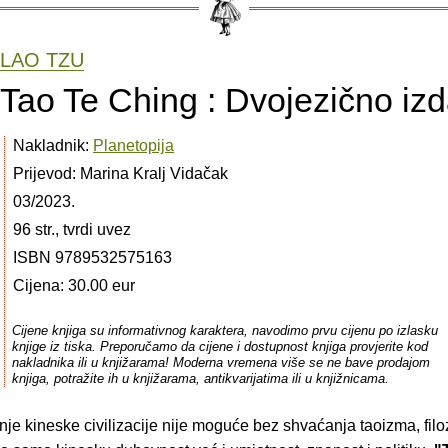
LAO TZU
Tao Te Ching : Dvojezično iz
Nakladnik:
Planetopija
Prijevod: Marina Kralj Vidačak
03/2023.
96 str., tvrdi uvez
ISBN 9789532575163
Cijena: 30.00 eur
Cijene knjiga su informativnog karaktera, navodimo prvu cijenu po izlasku
knjige iz tiska. Preporučamo da cijene i dostupnost knjiga provjerite kod
nakladnika ili u knjižarama! Moderna vremena više se ne bave prodajom
knjiga, potražite ih u knjižarama, antikvarijatima ili u knjižnicama.
e kineske civilizacije nije moguće bez shvaćanja taoizma, filoz