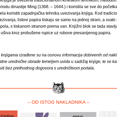
njiga je uvezena tradicionalnom kineskom tehnikom, metodom 
riodu dinastije Ming (1368. – 1644.) i koristila se sve do početka 
la koristiti zapadnjačka tehnika uvezivanja knjiga. Kod tradici
zivanja, listovi papira tiskaju se samo na jednoj strani, a svaki s
apola, s tiskanom stranom prema van. Knjižni blok se tada stavl
i ušiva kroz probušene rupice uz rubove presavijenog papira.
o knjigama izrađene su na osnovu informacija dobivenih od nakl
atne uredničke obrade temeljem uvida u sadržaj knjige, te se ka
siti bez prethodnog dogovora s uredništvom portala.
– OD ISTOG NAKLADNIKA –