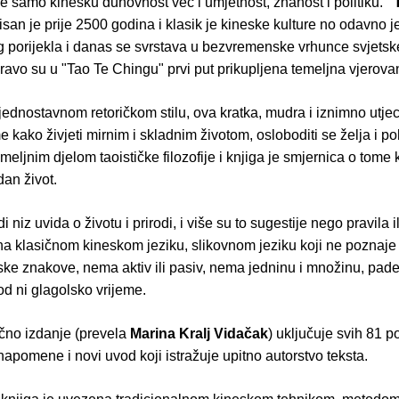
e samo kinesku duhovnost već i umjetnost, znanost i politiku.
"
san je prije 2500 godina i klasik je kineske kulture no odavno j
 porijekla i danas se svrstava u bezvremenske vrhunce svjetske
pravo su u "Tao Te Chingu" prvi put prikupljena temeljna vjerova
 jednostavnom retoričkom stilu, ova kratka, mudra i iznimno utje
e kako živjeti mirnim i skladnim životom, osloboditi se želja i p
meljnim djelom taoističke filozofije i knjiga je smjernica o tome k
dan život.
i niz uvida o životu i prirodi, i više su to sugestije nego pravila il
na klasičnom kineskom jeziku, slikovnom jeziku koji ne poznaje
ske znakove, nema aktiv ili pasiv, nema jedninu i množinu, pad
od ni glagolsko vrijeme.
čno izdanje (prevela
Marina Kralj Vidačak
) uključuje svih 81 p
napomene i novi uvod koji istražuje upitno autorstvo teksta.