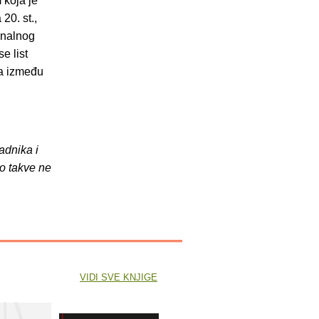
koja je
20. st.,
onalnog
e list
ja između
adnika i
o takve ne
VIDI SVE KNJIGE