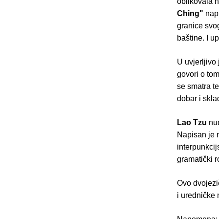
oblikovala n
Ching"
napi
granice svog
baštine. I u
U uvjerljivo
govori o tom
se smatra te
dobar i skla
Lao Tzu
nud
Napisan je 
interpunkcij
gramatički r
Ovo dvojezi
i uredničke 