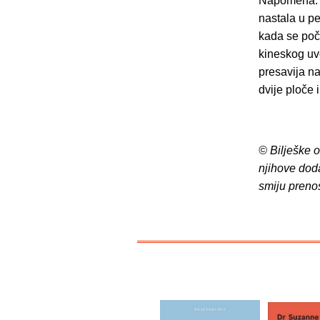
Napomena: k
nastala u pe
kada se poče
kineskog uve
presavija n
dvije ploče 
© Bilješke 
njihove dod
smiju preno