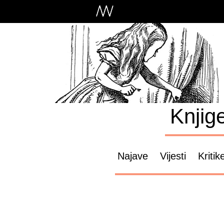
Knjig
Najave
Vijesti
Kritik