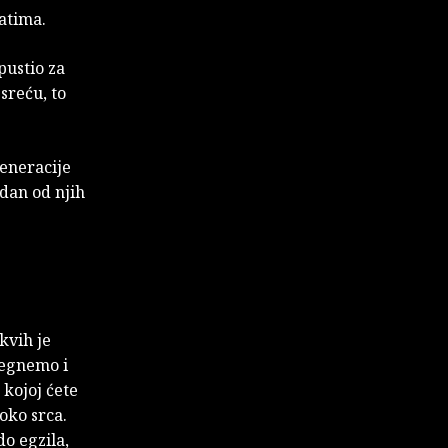
ratima.
pustio za
sreću, to
generacije
dan od njih
kvih je
jegnemo i
 kojoj ćete
oko srca.
do egzila,