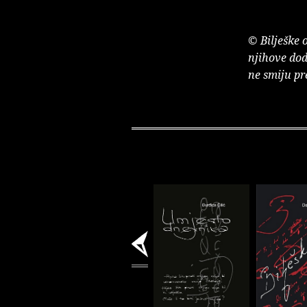
© Bilješke 
njihove dod
ne smiju pr