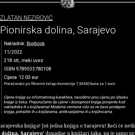
ZLATAN NEZIROVIĆ
Pionirska dolina, Sarajevo
Nakladnik:
Buybook
11/2022.
218 str., meki uvez
ISBN 9789533780108
Cijena: 12.00 eur
Preračunato po fiksnom tečaju konverzije 7,53450 kuna za 1 euro
Cijene knjiga su informativnog karaktera, navodimo prvu cijenu po izlasku
knjige iz tiska. Preporučamo da cijene i dostupnost knjiga provjerite kod
nakladnika ili u knjižarama! Moderna vremena više se ne bave prodajom
knjiga, potražite ih u knjižarama, antikvarijatima ili u knjižnicama.
sarajevska knjiga! Još jedna knjiga o Sarajevu! Reći će ne
 dolina, Sarajevo'
dopadne u knjižari šaka, pa je samo pre