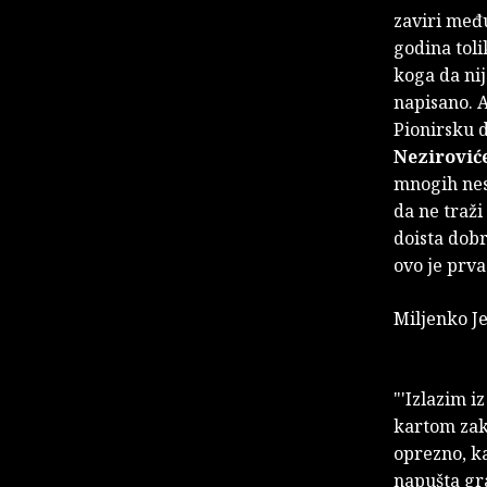
zaviri među
godina toli
koga da nij
napisano. A
Pionirsku d
Nezirović
mnogih nest
da ne traži
doista dobr
ovo je prva
Miljenko J
"'Izlazim i
kartom zak
oprezno, k
napušta gr