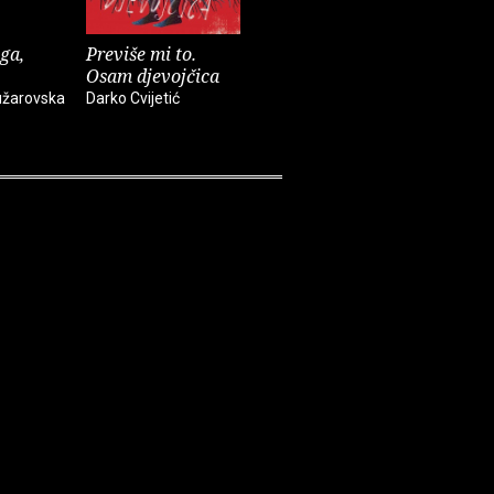
ga,
Previše mi to.
Listopadi
Bijeg iz t
Osam djevojčica
Refik Ličina
Luca Kozin
žarovska
Darko Cvijetić