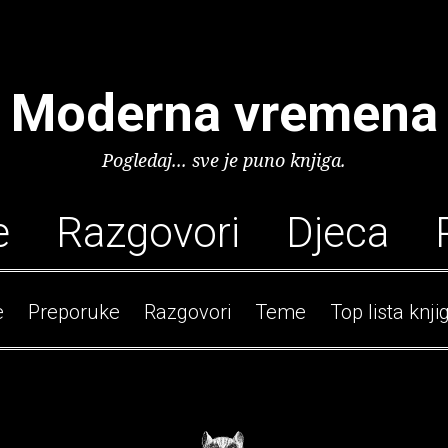
Moderna vremena
Pogledaj... sve je puno knjiga.
e
Razgovori
Djeca
e
Preporuke
Razgovori
Teme
Top lista knji