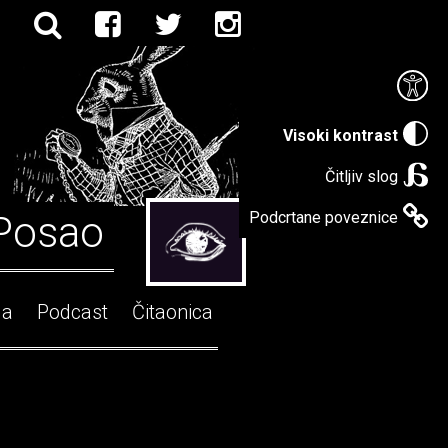
Visoki kontrast
Čitljiv slog
Posao
Podcrtane poveznice
ga
Podcast
Čitaonica