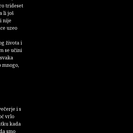
ro trideset
 li još
i nije
ice uzeo
g života i
m se učini
 svaka
ko mnogo,
ečerje i s
ć vrlo
utku kada
 da smo