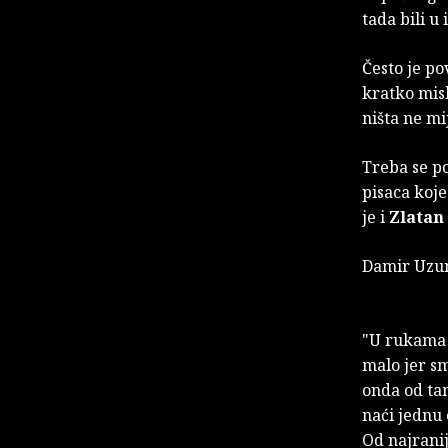
tada bili u
Često je po
kratko misl
ništa ne mi
Treba se p
pisaca koje
je i
Zlatan
Damir Uzu
"U rukama d
malo jer sm
onda od tam
naći jednu 
Od najranij