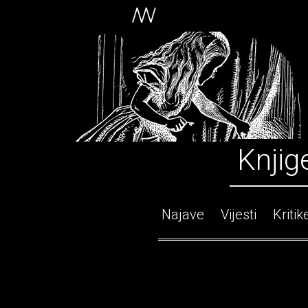
Knjig
Najave
Vijesti
Kritik