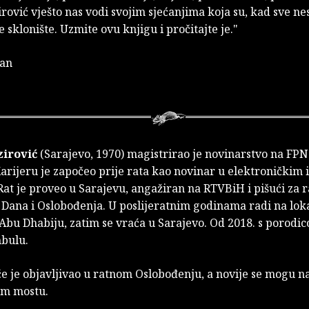
rović vješto nas vodi svojim sjećanjima koja su, kad sve ne
e sklonište. Uzmite ovu knjigu i pročitajte je."
lan
zirović
(Sarajevo, 1970) magistrirao je novinarstvo na FPN
arijeru je započeo prije rata kao novinar u elektroničkim 
at je proveo u Sarajevu, angažiran na RTVBiH i pišući za 
 Dana i Oslobođenja. U poslijeratnim godinama radi na lok
u Abu Dhabiju, zatim se vraća u Sarajevo. Od 2018. s porodic
nbulu.
e je objavljivao u ratnom Oslobođenju, a novije se mogu na
om mostu.