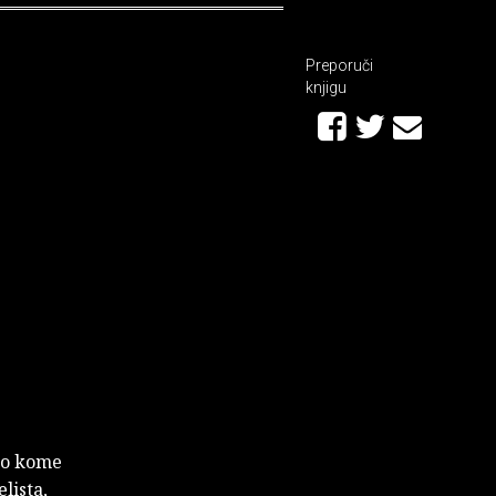
Preporuči
knjigu
tko kome
lista,