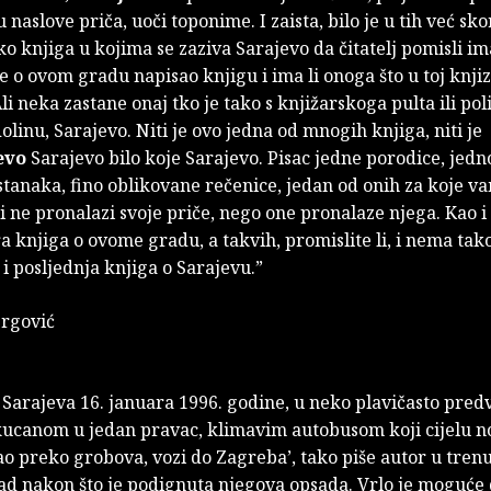
 naslove priča, uoči toponime. I zaista, bilo je u tih već sko
ko knjiga u kojima se zaziva Sarajevo da čitatelj pomisli ima
e o ovom gradu napisao knjigu i ima li onoga što u toj knjiz
li neka zastane onaj tko je tako s knjižarskoga pulta ili pol
olinu, Sarajevo. Niti je ovo jedna od mnogih knjiga, niti je
evo
Sarajevo bilo koje Sarajevo. Pisac jedne porodice, jedno
anaka, fino oblikovane rečenice, jedan od onih za koje va
 i ne pronalazi svoje priče, nego one pronalaze njega. Kao i
a knjiga o ovome gradu, a takvih, promislite li, i nema ta
 i posljednja knjiga o Sarajevu.”
ergović
z Sarajeva 16. januara 1996. godine, u neko plavičasto predv
ucanom u jedan pravac, klimavim autobusom koji cijelu no
ao preko grobova, vozi do Zagreba’, tako piše autor u tren
ad nakon što je podignuta njegova opsada. Vrlo je moguće