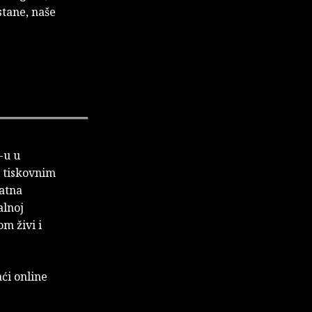
stane, naše
-u u
i tiskovnim
ratna
alnoj
om živi i
ći online