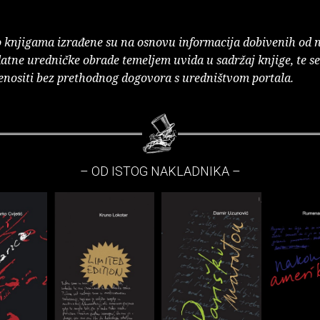
o knjigama izrađene su na osnovu informacija dobivenih od 
atne uredničke obrade temeljem uvida u sadržaj knjige, te s
enositi bez prethodnog dogovora s uredništvom portala.
– OD ISTOG NAKLADNIKA –