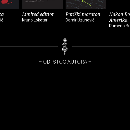
ca
Limited edition
Pariški maraton
Nakon Bo
Amerika
ić
Kruno Lokotar
Damir Uzunović
Rumena Bu
– OD ISTOG AUTORA –