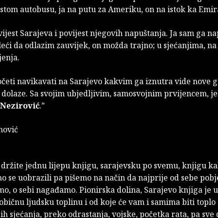
 istom autobusu, ja na putu za Ameriku, on na istok ka Emi
vijest Sarajeva i povijest njegovih napuštanja. Ja sam ga na
eći da odlazim zauvijek, on možda trajno; u sjećanjima, na 
jenja.
očeti navikavati na Sarajevo kakvim ga iznutra vide nove 
 dolaze. Sa svojim ubjedljivim, samosvojnim prvijencem, je
 Nezirović
.”
nović
ržite jednu lijepu knjigu, sarajevsku po svemu, knjigu ka
o se uobrazili pa pišemo na način da najprije od sebe pob
o, o sebi nagađamo. Pionirska dolina, Sarajevo knjiga je u
običnu ljudsku toplinu i od koje će vam i samima biti toplo 
ih sjećanja, preko odrastanja, vojske, početka rata, pa sve 