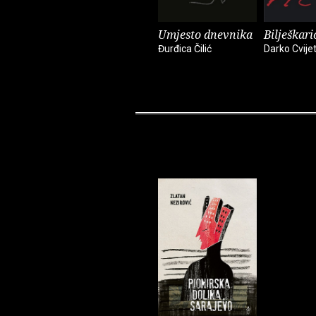
Umjesto dnevnika
Bilješkari
Đurđica Čilić
Darko Cvijet