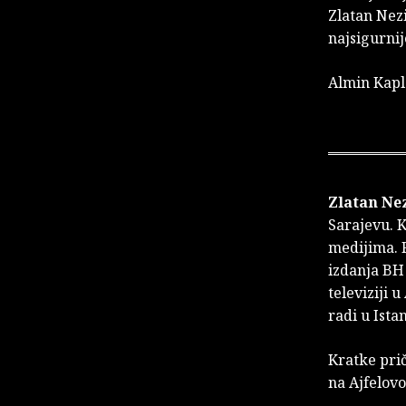
Zlatan Nezi
najsigurnij
Almin Kap
Zlatan Ne
Sarajevu. K
medijima. R
izdanja BH
televiziji 
radi u Ista
Kratke prič
na Ajfelov