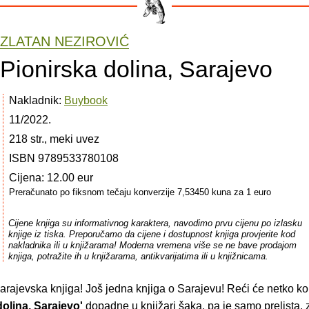
ZLATAN NEZIROVIĆ
Pionirska dolina, Sarajevo
Nakladnik:
Buybook
11/2022.
218 str., meki uvez
ISBN 9789533780108
Cijena: 12.00 eur
Preračunato po fiksnom tečaju konverzije 7,53450 kuna za 1 euro
Cijene knjiga su informativnog karaktera, navodimo prvu cijenu po izlasku
knjige iz tiska. Preporučamo da cijene i dostupnost knjiga provjerite kod
nakladnika ili u knjižarama! Moderna vremena više se ne bave prodajom
knjiga, potražite ih u knjižarama, antikvarijatima ili u knjižnicama.
sarajevska knjiga! Još jedna knjiga o Sarajevu! Reći će netko k
dolina, Sarajevo'
dopadne u knjižari šaka, pa je samo prelista, 