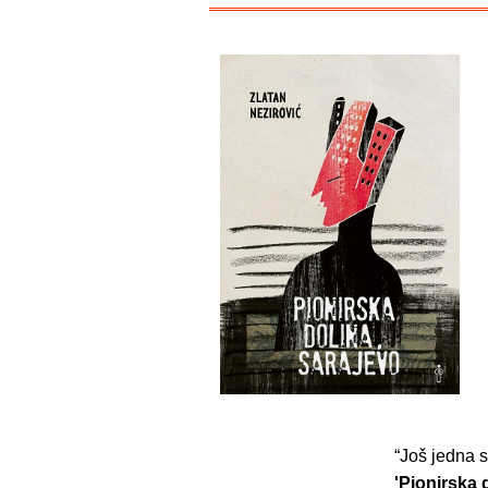
“Još jedna 
'Pionirska 