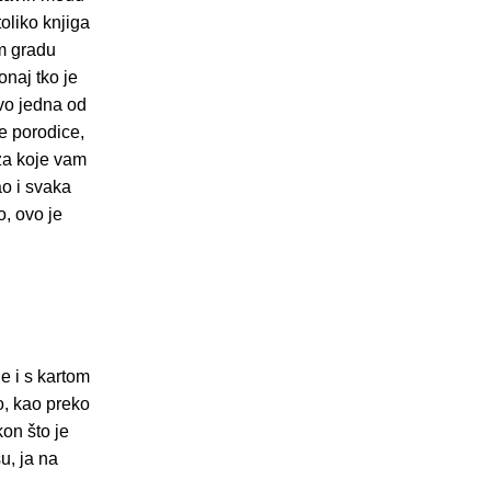
toliko knjiga
om gradu
onaj tko je
ovo jedna od
e porodice,
za koje vam
ao i svaka
o, ovo je
e i s kartom
o, kao preko
on što je
u, ja na