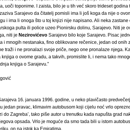
a, uoči toponime. I zaista, bilo je u tih već skoro trideset godina 
zaziva Sarajevo da čitatelj pomisli ima li još koga da nije o ov
gu i ima li onoga što u toj knjizi nije napisano. Ali neka zastane 
arskoga pulta ili police uzeo Pionirsku dolinu, Sarajevo. Niti je 
a, niti je
Nezirovićevo
Sarajevo bilo koje Sarajevo. Pisac jedn
ta i mnogih nestanaka, fino oblikovane rečenice, jedan od onih 
ne traži i ne pronalazi svoje priče, nego one pronalaze njega. K
 knjiga o ovome gradu, a takvih, promislite li, i nema tako mnog
ednja knjiga o Sarajevu.”
rgović
 Sarajeva 16. januara 1996. godine, u neko plavičasto predvečerj
 jedan pravac, klimavim autobusom koji cijelu noć vrlo oprezn
i do Zagreba’, tako piše autor u trenutku kada napušta grad nak
jegova opsada. Vrlo je moguće da smo tada bili u istom autobus
iku, on na istok ka Emiratima.