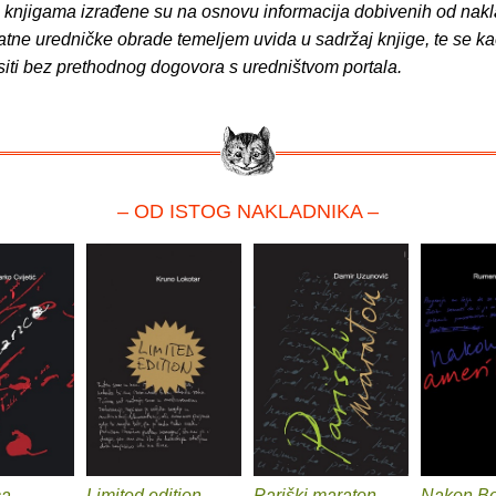
o knjigama izrađene su na osnovu informacija dobivenih od nakl
atne uredničke obrade temeljem uvida u sadržaj knjige, te se ka
siti bez prethodnog dogovora s uredništvom portala.
– OD ISTOG NAKLADNIKA –
ca
Limited edition
Pariški maraton
Nakon Bo