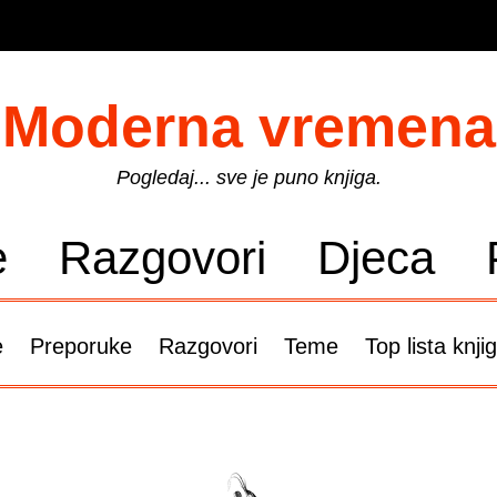
Moderna vremena
Pogledaj... sve je puno knjiga.
e
Razgovori
Djeca
e
Preporuke
Razgovori
Teme
Top lista knji