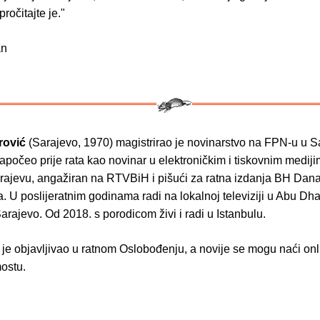
pročitajte je."
an
rović
(Sarajevo, 1970) magistrirao je novinarstvo na FPN-u u S
započeo prije rata kao novinar u elektroničkim i tiskovnim mediji
rajevu, angažiran na RTVBiH i pišući za ratna izdanja BH Dana
 U poslijeratnim godinama radi na lokalnoj televiziji u Abu Dha
arajevo. Od 2018. s porodicom živi i radi u Istanbulu.
 je objavljivao u ratnom Oslobođenju, a novije se mogu naći on
ostu.