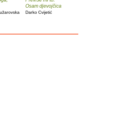
Osam djevojčica
Refik Ličina
Luca Koz
užarovska
Darko Cvijetić