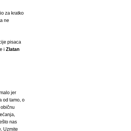
io za kratko
ta ne
ije pisaca
e i
Zlatan
malo jer
a od tamo, o
u običnu
jećanja,
ješto nas
e. Uzmite