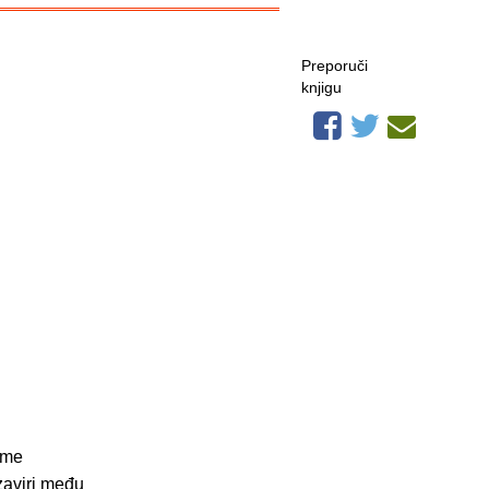
Preporuči
knjigu
ome
zaviri među