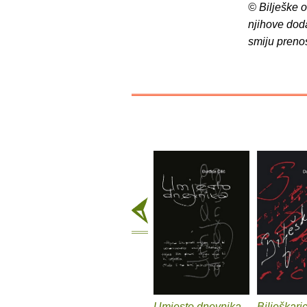
© Bilješke 
njihove dod
smiju preno
Umjesto dnevnika
Bilješkari