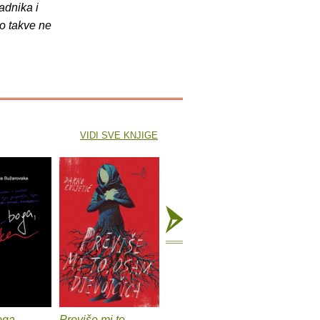
adnika i
o takve ne
VIDI SVE KNJIGE
ga,
Previše mi to.
Listopadi
Bijeg iz t