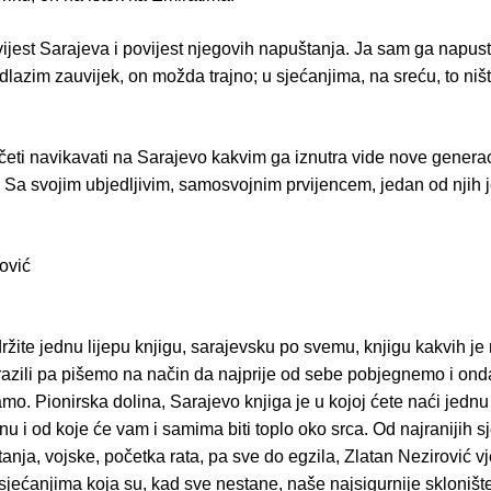
ijest Sarajeva i povijest njegovih napuštanja. Ja sam ga napust
dlazim zauvijek, on možda trajno; u sjećanjima, na sreću, to niš
četi navikavati na Sarajevo kakvim ga iznutra vide nove generac
 Sa svojim ubjedljivim, samosvojnim prvijencem, jedan od njih j
ović
žite jednu lijepu knjigu, sarajevsku po svemu, knjigu kakvih je 
azili pa pišemo na način da najprije od sebe pobjegnemo i ond
o. Pionirska dolina, Sarajevo knjiga je u kojoj ćete naći jedn
inu i od koje će vam i samima biti toplo oko srca. Od najranijih s
anja, vojske, početka rata, pa sve do egzila, Zlatan Nezirović v
sjećanjima koja su, kad sve nestane, naše najsigurnije skloništ