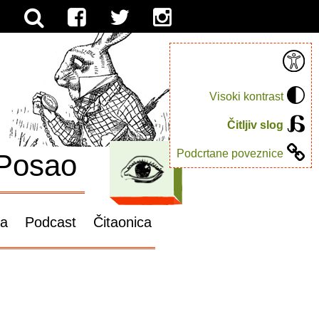
Visoki kontrast
Čitljiv slog
Podcrtane poveznice
Posao
ga
Podcast
Čitaonica