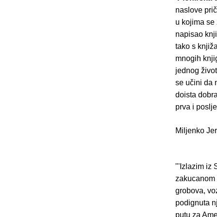
naslove prič
u kojima se 
napisao knji
tako s knjiž
mnogih knjig
jednog živo
se učini da 
doista dobra
prva i poslj
Miljenko Je
"'Izlazim iz
zakucanom u
grobova, voz
podignuta n
putu za Amer