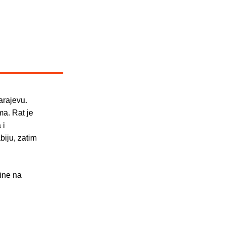
arajevu.
ma. Rat je
 i
biju, zatim
line na