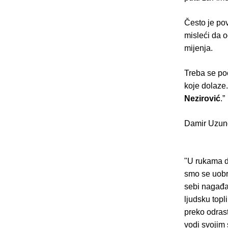
Često je pov
misleći da o
mijenja.
Treba se po
koje dolaze.
Nezirović
.”
Damir Uzun
"U rukama dr
smo se uobr
sebi nagađam
ljudsku topl
preko odrast
vodi svojim 