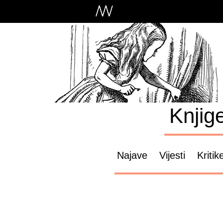
Knjig
Najave
Vijesti
Kritik