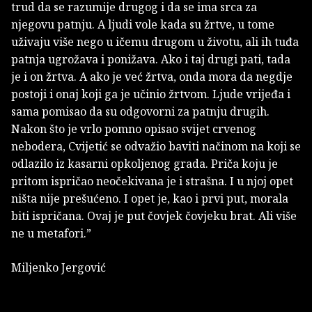
trud da se razumije drugog i da se ima srca za
njegovu patnju. A ljudi vole kada su žrtve, u tome
uživaju više nego u ičemu drugom u životu, ali ih tuđa
patnja ugrožava i ponižava. Ako i taj drugi pati, tada
je i on žrtva. A ako je već žrtva, onda mora da negdje
postoji i onaj koji ga je učinio žrtvom. Ljude vrijeđa i
sama pomisao da su odgovorni za patnju drugih.
Nakon što je vrlo pomno opisao svijet crvenog
nebodera, Cvijetić se odvažio baviti načinom na koji se
odlazilo iz kasarni opkoljenog grada. Priča koju je
pritom ispričao neočekivana je i strašna. I u njoj opet
ništa nije prešućeno. I opet je, kao i prvi put, morala
biti ispričana. Ovaj je put čovjek čovjeku brat. Ali više
ne u metafori.”
Miljenko Jergović