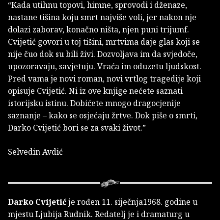
“Kada utihnu topovi, himne, sprovodi i dženaze,
nastane tišina koju smrt najviše voli, jer nakon nje
dolazi zaborav, konačno ništa, njen puni trijumf.
Cvijetić govori u toj tišini, mrtvima daje glas koji se
nije čuo dok su bili živi. Dozvoljava im da svjedoče,
upozoravaju, savjetuju. Vraća im oduzetu ljudskost.
Pred vama je novi roman, novi vrtlog tragedije koji
opisuje Cvijetić. Ni iz ove knjige nećete saznati
istorijsku istinu. Dobićete mnogo dragocjenije
saznanje – kako se osjećaju žrtve. Dok piše o smrti,
Darko Cvijetić bori se za svaki život.”
Selvedin Avdić
Darko Cvijetić
je rođen 11. siječnja1968. godine u
mjestu Ljubija Rudnik. Redatelj je i dramaturg u