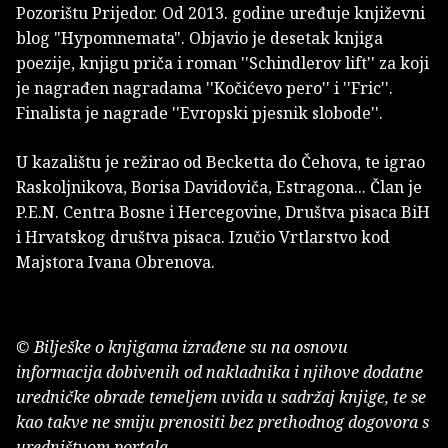
Pozorištu Prijedor. Od 2013. godine uređuje književni
blog "Hypomnemata". Objavio je desetak knjiga
poezije, knjigu priča i roman ''Schindlerov lift'' za koji
je nagrađen nagradama ''Kočićevo pero'' i ''Fric''.
Finalista je nagrade ''Evropski pjesnik slobode''.
U kazalištu je režirao od Becketta do Čehova, te igrao
Raskoljnikova, Borisa Davidoviča, Estragona... Član je
P.E.N. Centra Bosne i Hercegovine, Društva pisaca BiH
i Hrvatskog društva pisaca. Izučio Vrtlarstvo kod
Majstora Ivana Obrenova.
© Bilješke o knjigama izrađene su na osnovu
informacija dobivenih od nakladnika i njihove dodatne
uredničke obrade temeljem uvida u sadržaj knjige, te se
kao takve ne smiju prenositi bez prethodnog dogovora s
uredništvom portala.