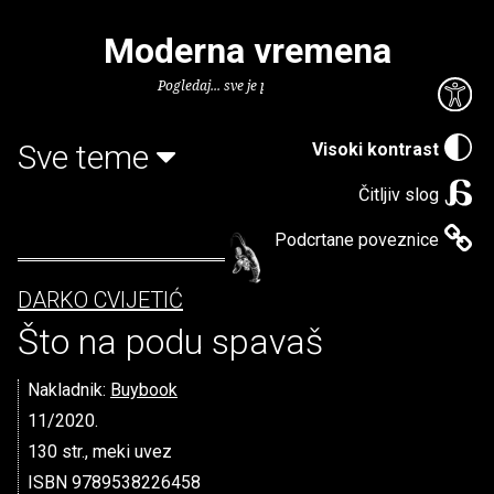
Moderna vremena
Pogledaj... sve je puno knjiga.
Sve teme
Visoki kontrast
Čitljiv slog
Podcrtane poveznice
DARKO CVIJETIĆ
Što na podu spavaš
Nakladnik:
Buybook
11/2020.
130 str., meki uvez
ISBN 9789538226458