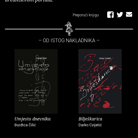
Preporuči knjigu
– OD ISTOG NAKLADNIKA –
Umjesto dnevnika
Bilješkarica
Đurđica Čilić
Darko Cvijetić