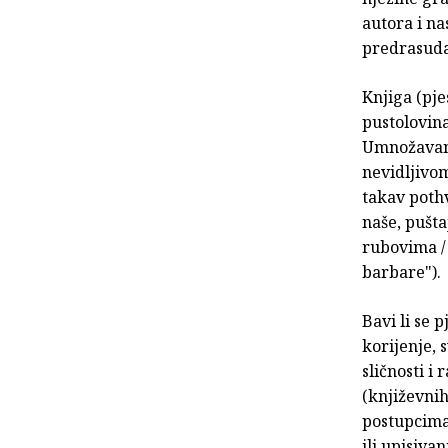
autora i na
predrasuda
Knjiga (pje
pustolovina
Umnožavanj
nevidljivom
takav pothv
naše, pušta
rubovima / 
barbare").
Bavi li se 
korijenje, 
sličnosti i
(književnih
postupcima
ili upisiva