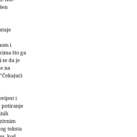
išen
staje
.
nom i
icima što ga
 se da je
ne na
 "Čekajući
vijest i
i potiranje
lnih
rzivnim
og teksta
us, kod.