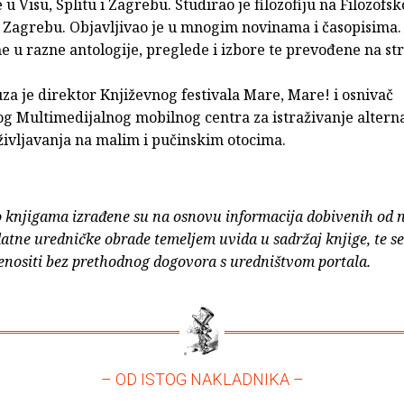
 u Visu, Splitu i Zagrebu. Studirao je filozofiju na Filozofs
u Zagrebu. Objavljivao je u mnogim novinama i časopisima. 
 u razne antologije, preglede i izbore te prevođene na str
a je direktor Književnog festivala Mare, Mare! i osnivač
g Multimedijalnog mobilnog centra za istraživanje altern
življavanja na malim i pučinskim otocima.
o knjigama izrađene su na osnovu informacija dobivenih od 
atne uredničke obrade temeljem uvida u sadržaj knjige, te s
enositi bez prethodnog dogovora s uredništvom portala.
– OD ISTOG NAKLADNIKA –