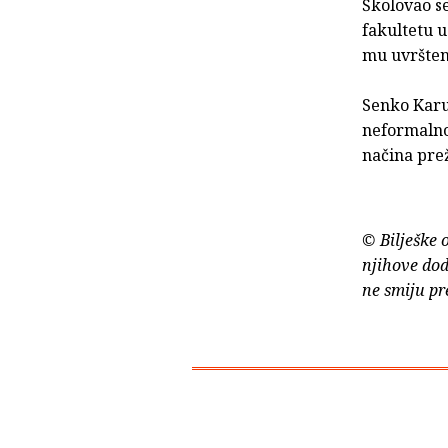
Školovao se
fakultetu 
mu uvrštene
Senko Karuz
neformalno
načina pre
© Bilješke 
njihove dod
ne smiju pr