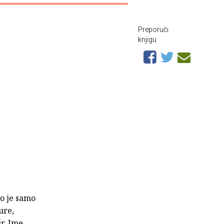
Preporuči
knjigu
to je samo
ure,
ir. Ime