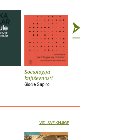
Sociologija
Bečki roman
Katastrof
književnosti
r
Dragan Velikić
Dragan Ju
Gisčle Sapiro
VIDI SVE KNJIGE