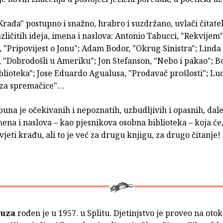
rađa" postupno i snažno, hrabro i suzdržano, uvlači čitatel
različitih ideja, imena i naslova: Antonio Tabucci, "Rekvijem
 "Pripovijest o Jonu"; Adam Bodor, "Okrug Sinistra"; Lind
 "Dobrodošli u Ameriku"; Jon Stefanson, "Nebo i pakao"; B
lioteka"; Jose Eduardo Agualusa, "Prodavač prošlosti"; Luc
 za spremačice"…
puna je očekivanih i nepoznatih, uzbudljivih i opasnih, dale
ena i naslova – kao pjesnikova osobna biblioteka – koja će
vjeti krađu, ali to je već za drugu knjigu, za drugo čitanje!
ruza
rođen je u 1957. u Splitu. Djetinjstvo je proveo na otok