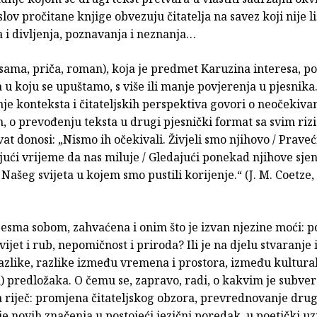
slov pročitane knjige obvezuju čitatelja na savez koji nije l
 i divljenja, poznavanja i neznanja…
sama, priča, roman), koja je predmet Karuzina interesa, po
 u koju se upuštamo, s više ili manje povjerenja u pjesnika
e konteksta i čitateljskih perspektiva govori o neočekiva
, o prevođenju teksta u drugi pjesnički format sa svim riz
at donosi: „Nismo ih očekivali. Živjeli smo njihovo / Praveći
jući vrijeme da nas miluje / Gledajući ponekad njihove sje
Našeg svijeta u kojem smo pustili korijenje.“ (J. M. Coetze,
pjesma sobom, zahvaćena i onim što je izvan njezine moći: po
svijet i rub, nepomičnost i priroda? Ili je na djelu stvaranje 
 razlike, razlike između vremena i prostora, između kultura
) predložaka. O čemu se, zapravo, radi, o kakvim je subve
 riječ: promjena čitateljskog obzora, prevrednovanje drug
nje novih značenja u postojeći jezični poredak, u poetički uz