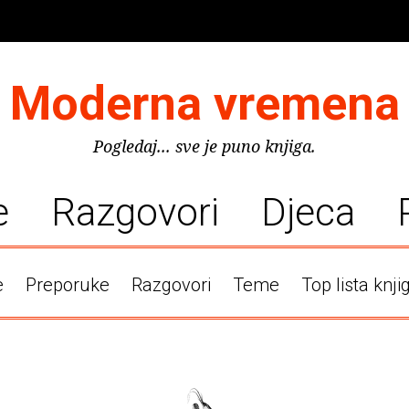
Moderna vremena
Pogledaj... sve je puno knjiga.
e
Razgovori
Djeca
e
Preporuke
Razgovori
Teme
Top lista knji