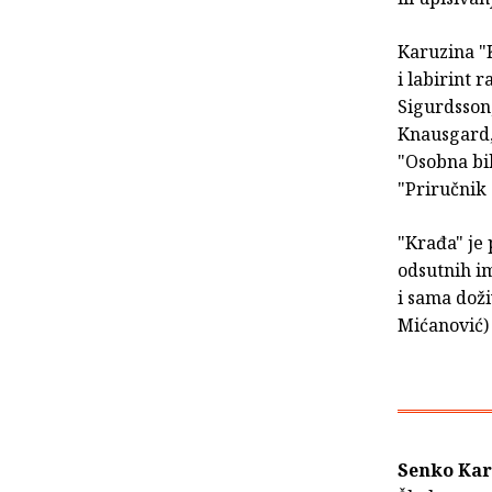
Karuzina "K
i labirint 
Sigurdsson,
Knausgard,
"Osobna bib
"Priručnik
"Krađa" je 
odsutnih im
i sama doži
Mićanović)
Senko Ka