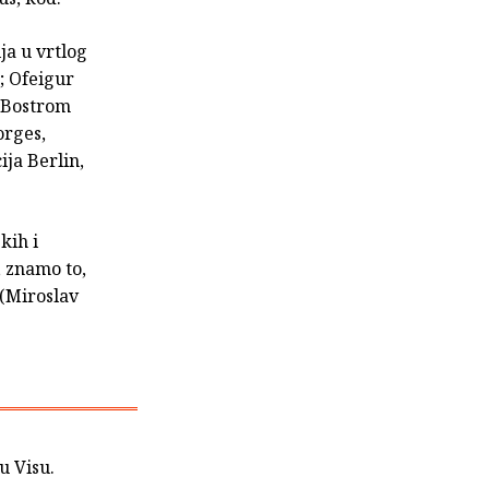
ja u vrtlog
"; Ofeigur
a Bostrom
orges,
ija Berlin,
kih i
, znamo to,
 (Miroslav
u Visu.