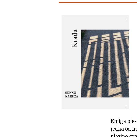
Knjiga pj
jedna od m
njezine gra