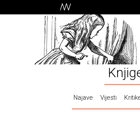
Knjig
Najave
Vijesti
Kritik