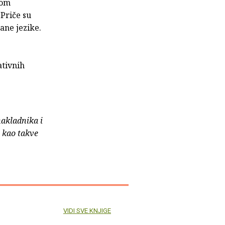
kom
Priče su
ane jezike.
ativnih
nakladnika i
e kao takve
VIDI SVE KNJIGE