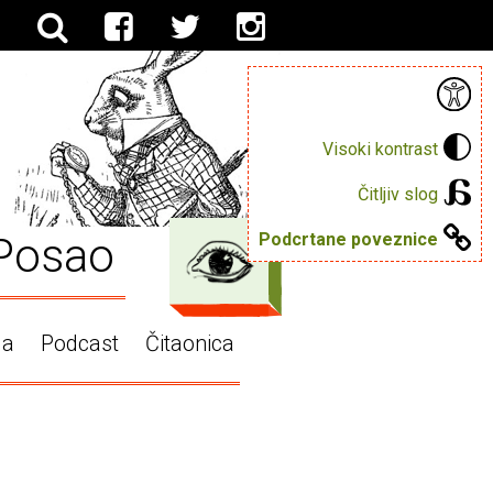
Visoki kontrast
Čitljiv slog
Posao
Podcrtane poveznice
ga
Podcast
Čitaonica