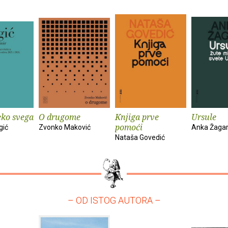
eko svega
O drugome
Knjiga prve
Ursule
pomoći
gić
Zvonko Maković
Anka Žaga
Nataša Govedić
– OD ISTOG AUTORA –