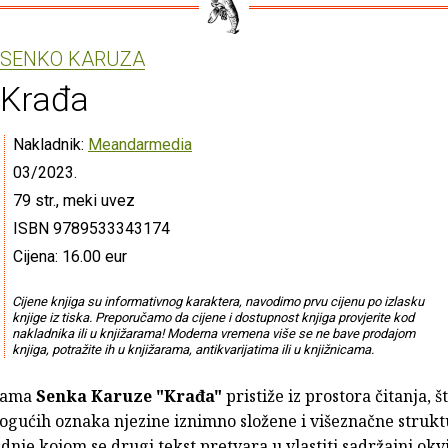
SENKO KARUZA
Krađa
Nakladnik:
Meandarmedia
03/2023.
79 str., meki uvez
ISBN 9789533343174
Cijena: 16.00 eur
Cijene knjiga su informativnog karaktera, navodimo prvu cijenu po izlasku
knjige iz tiska. Preporučamo da cijene i dostupnost knjiga provjerite kod
nakladnika ili u knjižarama! Moderna vremena više se ne bave prodajom
knjiga, potražite ih u knjižarama, antikvarijatima ili u knjižnicama.
esama
Senka Karuze
"Krađa"
pristiže iz prostora čitanja, š
ogućih oznaka njezine iznimno složene i višeznačne strukt
dnje kojom se drugi tekst pretvara u vlastiti sadržajni okv