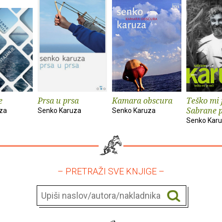
e
Prsa u prsa
Kamara obscura
Teško mi j
Sabrane p
za
Senko Karuza
Senko Karuza
Senko Kar
– PRETRAŽI SVE KNJIGE –