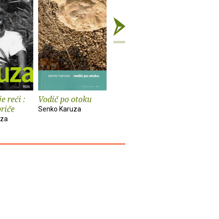
e reći :
Vodič po otoku
Tri krokodila
Ima li živ
riče
smrti?
Senko Karuza
Senko Karuza
uza
Senko Kar