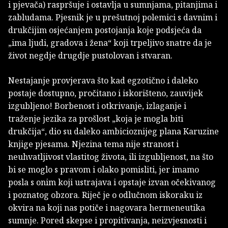
i pjevača) raspršuje i ostavlja u sumnjama, pitanjima i
zabludama. Pjesnik je u prešutnoj polemici s davnim i
drukčijim osjećanjem postojanja koje podsjeća da
„ima ljudi, gradova i žena“ koji trpeljivo snatre da je
život negdje drugdje pustolovan i stvaran.
Nestajanje provjerava što kad egzotično i daleko
postaje dostupno, pročitano i iskorišteno, zauvijek
izgubljeno! Borbenost i otkrivanje, izlaganje i
traženje jezika za prošlost „koja je mogla biti
drukčija“, dio su daleko ambicioznijeg plana Karuzine
knjige pjesama. Njezina tema nije stranost i
neuhvatljivost vlastitog života, ili izgubljenost, na što
bi se moglo s pravom i olako pomisliti, jer imamo
posla s onim koji ustrajava i opstaje izvan očekivanog
i poznatog obzora. Riječ je o odlučnom iskoraku iz
okvira na koji nas potiče i nagovara hermeneutika
sumnje. Pored skepse i propitivanja, neizvjesnosti i