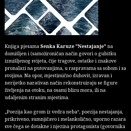
Knjiga pjesama
Senka Karuze
"Nestajanje"
na
domišljen i (samo)ironičan način govori o gubitku
izmišljenog svijeta, čije tragove, ostatke i znakove
pronalazi na putovanjima, u raspravama sa sobom i sa
svojima. Na opor, mjestimično duhovit, izravan i
nerijetko narativan način rekonstruiraju se figure
življenja na otoku, na osami blizu mora, ili na
udaljenim stranim mjestima.
„Poezija kao grom iz vedra neba“, poezija nestajanja,
prikriveno, sumnjičavo i melankolično, uporno razara
sve čega se dotakne i njezina protagonista (govornika