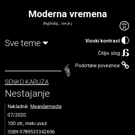
Moderna vremena
Pogledaj... sve je puno knjiga.
Sve teme
Visoki kontrast
Čitljiv slog
Podcrtane poveznice
SENKO KARUZA
Nestajanje
Nakladnik:
Meandarmedia
07/2020.
100 str., meki uvez
ISBN 9789533342696