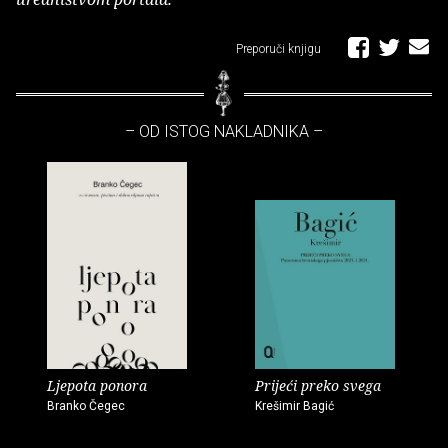
Preporuči knjigu
– OD ISTOG NAKLADNIKA –
Ljepota ponora
Prijeći preko svega
Branko Čegec
Krešimir Bagić