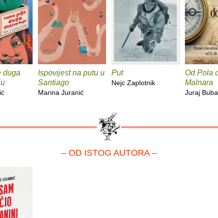
e duga
Ispovijest na putu u
Put
Od Pola 
ju
Santiago
Malnara
Nejc Zaplotnik
ić
Marina Juranić
Juraj Buba
– OD ISTOG AUTORA –