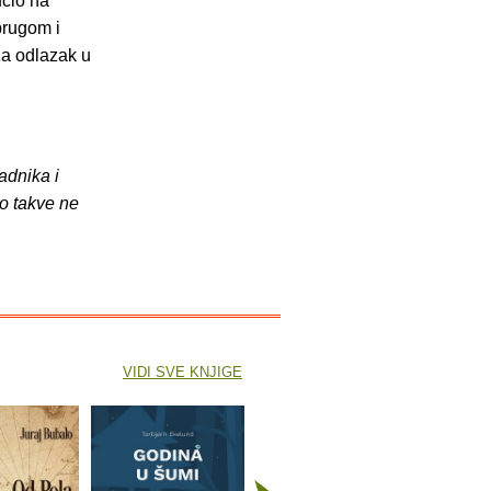
čio na
prugom i
za odlazak u
adnika i
o takve ne
VIDI SVE KNJIGE