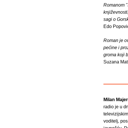
Romanom "Sr
književnosti
sagi o Gorsk
Edo Popovi
Roman je ovo
pećine i pro
groma koji b
Suzana Mat
Milan Majer
radio je u d
televizijski
voditelj, po