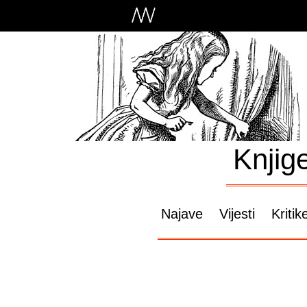
Knjig
Najave
Vijesti
Kritik