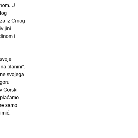
inom. U
rlog
aza iz Crnog
vljini
dinom i
 svoje
na planini".
dine svojega
ogoru
ov Gorski
nu plaćamo
 ne samo
imić,