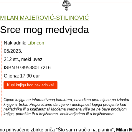
MILAN MAJEROVIĆ-STILINOVIĆ
Srce mog medvjeda
Nakladnik:
Libricon
05/2023.
212 str., meki uvez
ISBN 9789538017216
Cijena: 17.90 eur
Kupi knjigu kod nakladnika!
Cijene knjiga su informativnog karaktera, navodimo prvu cijenu po izlasku
knjige iz tiska. Preporučamo da cijene i dostupnost knjiga provjerite kod
nakladnika ili u knjižarama! Moderna vremena više se ne bave prodajom
knjiga, potražite ih u knjižarama, antikvarijatima ili u knjižnicama.
no prihvaćene zbirke priča "Što sam naučio na planini",
Milan M