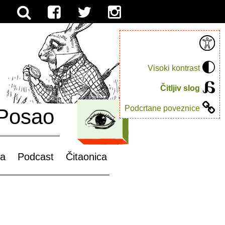
Visoki kontrast
Čitljiv slog
Podcrtane poveznice
Posao
ga
Podcast
Čitaonica