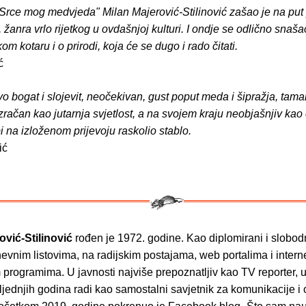
ce mog medvjeda" Milan Majerović-Stilinović zašao je na put
, žanra vrlo rijetkog u ovdašnjoj kulturi. I ondje se odlično snaša
om kotaru i o prirodi, koja će se dugo i rado čitati.
ć
 bogat i slojevit, neočekivan, gust poput meda i šipražja, tam
zračan kao jutarnja svjetlost, a na svojem kraju neobjašnjiv kao
i na izloženom prijevoju raskolio stablo.
ić
ović-Stilinović
rođen je 1972. godine. Kao diplomirani i slobod
nevnim listovima, na radijskim postajama, web portalima i intern
m programima. U javnosti najviše prepoznatljiv kao TV reporter, u
sljednjih godina radi kao samostalni savjetnik za komunikacije i