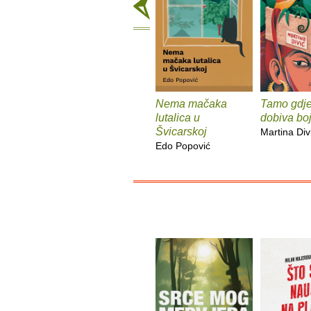
Nema mačaka
Tamo gdj
lutalica u
dobiva bo
Švicarskoj
Martina Div
Edo Popović