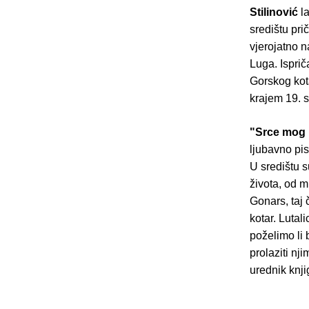
Stilinović
la
središtu pri
vjerojatno n
Luga. Isprič
Gorskog kota
krajem 19. s
"Srce mog
ljubavno pi
U središtu s
života, od m
Gonars, taj 
kotar. Lutali
poželimo li 
prolaziti nj
urednik knji