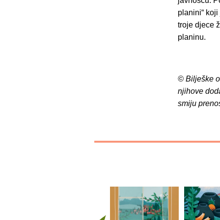
javnošću. P
planini“ koj
troje djece 
planinu.
© Bilješke 
njihove dod
smiju preno