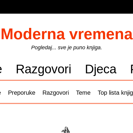
Moderna vremena
Pogledaj... sve je puno knjiga.
e
Razgovori
Djeca
e
Preporuke
Razgovori
Teme
Top lista knji