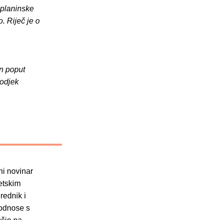
 planinske
o. Riječ je o
an poput
 odjek
ni novinar
etskim
rednik i
 odnose s