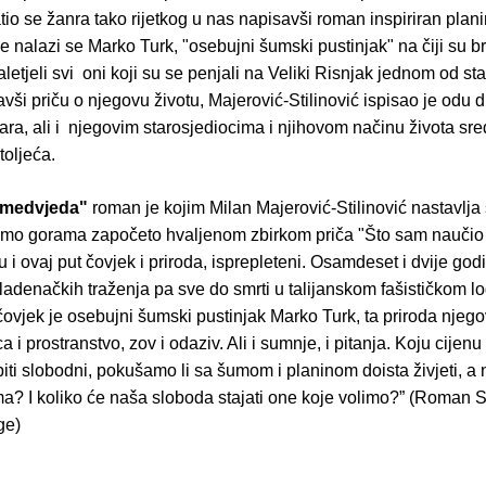
tio se žanra tako rijetkog u nas napisavši roman inspiriran plan
če nalazi se Marko Turk, "osebujni šumski pustinjak" na čiji su b
aletjeli svi oni koji su se penjali na Veliki Risnjak jednom od st
avši priču o njegovu životu, Majerović-Stilinović ispisao je odu di
ra, ali i njegovim starosjediocima i njihovom načinu života sre
toljeća.
 medvjeda"
roman je kojim Milan Majerović-Stilinović nastavlja
smo gorama započeto hvaljenom zbirkom priča "Što sam naučio 
u i ovaj put čovjek i priroda, isprepleteni. Osamdeset i dvije go
ladenačkih traženja pa sve do smrti u talijanskom fašističkom l
čovjek je osebujni šumski pustinjak Marko Turk, ta priroda njeg
ca i prostranstvo, zov i odaziv. Ali i sumnje, i pitanja. Koju cije
biti slobodni, pokušamo li sa šumom i planinom doista živjeti, a
ima? I koliko će naša sloboda stajati one koje volimo?” (Roman S
ge)