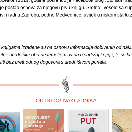
očetkom 2019. godine pokrenuo je Facebook blog „Što sam nau
i je postao osnova za njegovu prvu knjigu. Sretno i veselo sa su
živi i radi u Zagrebu, podno Medvednice, uvijek u niskom startu 
o knjigama izrađene su na osnovu informacija dobivenih od nakl
atne uredničke obrade temeljem uvida u sadržaj knjige, te se ka
siti bez prethodnog dogovora s uredništvom portala.
– OD ISTOG NAKLADNIKA –