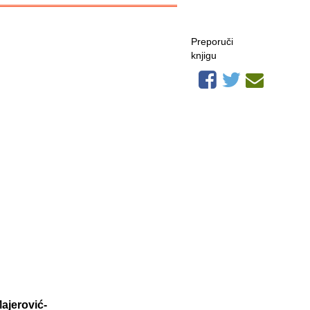
Preporuči
knjigu
ajerović-