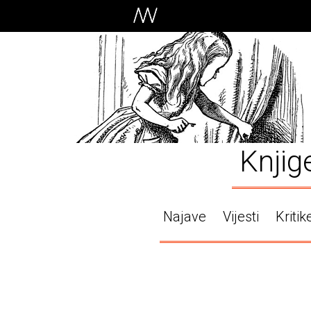
Knjig
Najave
Vijesti
Kritik