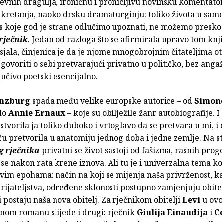
evnih dragulja, ironičnu i pronicljivu novinsku komentato
 kretanja, naoko drsku dramaturginju: toliko života u sa
 s koje god je strane odlučimo upoznati, ne možemo preskoč
 rječnik
. Jedan od razloga što se afirmirala upravo tom knj
sjala, činjenica je da je njome mnogobrojnim čitateljima o
govoriti o sebi pretvarajući privatno u političko, bez anga
jučivo poetski esencijalno.
inzburg
spada među velike europske autorice – od
Simon
do
Annie Ernaux
– koje su obilježile žanr autobiografije. I 
 stvorila ja toliko duboko i vrtoglavo da se pretvara u mi, i 
ču pretvorila u anatomiju jednog doba i jedne zemlje. Na 
g rječnika
privatni se život sastoji od fašizma, rasnih progo
se nakon rata krene iznova. Ali tu je i univerzalna tema koj
svim epohama: način na koji se mijenja naša privrženost, k
ijateljstva, određene sklonosti postupno zamjenjuju obitel
 postaju naša nova obitelj. Za rječnikom obitelji
Levi
u ov
enom romanu slijede i drugi: rječnik
Giulija Einaudija
i
C