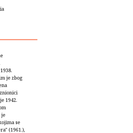
ia
ne
h
 1938.
im je zbog
jena
znionici
 je 1942.
mom
 je
kojima se
era" (1961.),