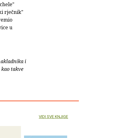
ichele"
ki rječnik"
Premio
vice u
nakladnika i
e kao takve
VIDI SVE KNJIGE