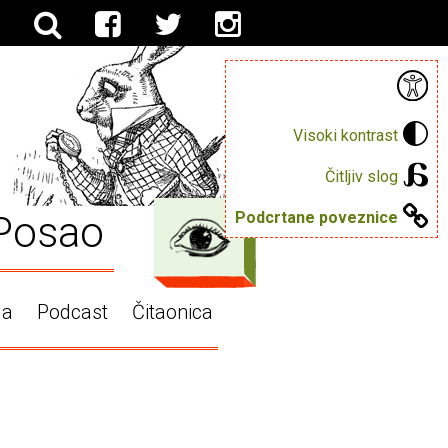
Visoki kontrast
Čitljiv slog
Posao
Podcrtane poveznice
ga
Podcast
Čitaonica