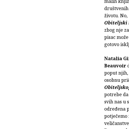
malih knjiž
društvenih
životu. No,
Obiteljski
zbog nje za
pisac može 
gotovo iskl
Natalia G
Beauvoir
poput njih,
osobnu pri
Obiteljsko
potrebe da 
svih nas u 
određena pr
potječemo i
veličanstv