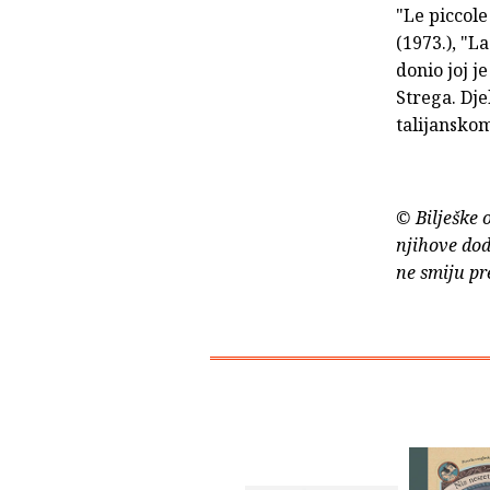
"Le piccole
(1973.), "L
donio joj j
Strega. Dje
talijansko
© Bilješke 
njihove dod
ne smiju pr