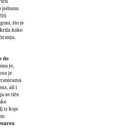
ricu
mo jednom
iti
igom, što je
tkrila kako
žiranja,
e de
ona je,
ona je
stranicama
na, ali i
a se tiče
ako
j iz koje
om
esarea