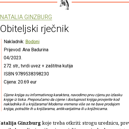
NATALIA GINZBURG
Obiteljski rječnik
Nakladnik:
Bodoni
Prijevod: Ana Badurina
04/2023.
272 str., tvrdi uvez + zaštitna kutija
ISBN 9789538398230
Cijena: 20.69 eur
Cijene knjiga su informativnog karaktera, navodimo prvu cijenu po izlasku
knjige iz tiska. Preporučamo da cijene i dostupnost knjiga provjerite kod
nakladnika ili u knjižarama! Moderna vremena više se ne bave prodajom
knjiga, potražite ih u knjižarama, antikvarijatima ili u knjižnicama.
atalija Ginzburg
koje treba otkriti: strogu urednicu, pre