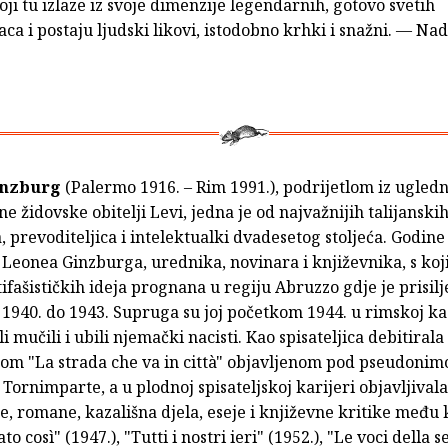
koji tu izlaze iz svoje dimenzije legendarnih, gotovo svetih
aca i postaju ljudski likovi, istodobno krhki i snažni. — Nad
inzburg
(Palermo 1916. – Rim 1991.), podrijetlom iz ugled
ne židovske obitelji Levi, jedna je od najvažnijih talijanski
, prevoditeljica i intelektualki dvadesetog stoljeća. Godine
 Leonea Ginzburga, urednika, novinara i književnika, s koj
ifašističkih ideja prognana u regiju Abruzzo gdje je prisil
 1940. do 1943. Supruga su joj početkom 1944. u rimskoj ka
i mučili i ubili njemački nacisti. Kao spisateljica debitirala
kom "La strada che va in città" objavljenom pod pseudoni
Tornimparte, a u plodnoj spisateljskoj karijeri objavljivala
e, romane, kazališna djela, eseje i književne kritike među 
tato così" (1947.), "Tutti i nostri ieri" (1952.), "Le voci della s