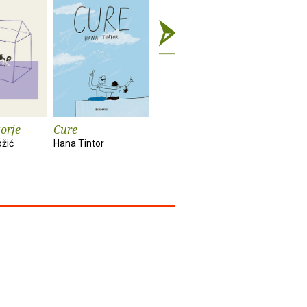
orje
Cure
Rat : roman
Poguban 
ožić
Hana Tintor
Louis-Ferdinand
Lemony Sn
Celine