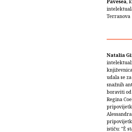
Pavesea
, 
intelektual
Terranova
Natalia G
intelektual
književnica
udala se za
snažnih ant
boraviti od
Regina Coel
pripovijet
Alessandra 
pripovijetk
ističu: "È s