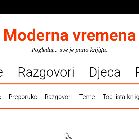
Moderna vremena
Pogledaj... sve je puno knjiga.
e
Razgovori
Djeca
e
Preporuke
Razgovori
Teme
Top lista knji