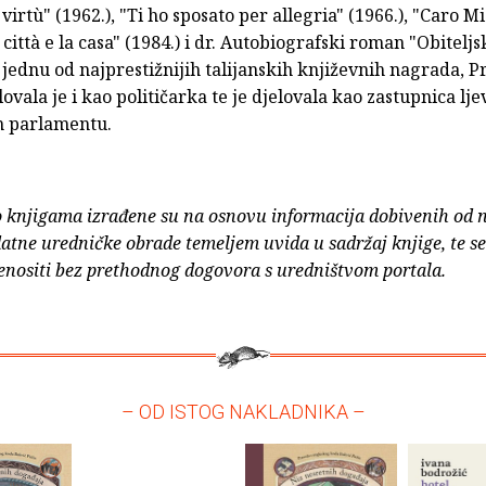
 virtù" (1962.), "Ti ho sposato per allegria" (1966.), "Caro M
a città e la casa" (1984.) i dr. Autobiografski roman "Obiteljs
e jednu od najprestižnijih talijanskih književnih nagrada, 
lovala je i kao političarka te je djelovala kao zastupnica lje
m parlamentu.
o knjigama izrađene su na osnovu informacija dobivenih od 
atne uredničke obrade temeljem uvida u sadržaj knjige, te s
enositi bez prethodnog dogovora s uredništvom portala.
– OD ISTOG NAKLADNIKA –