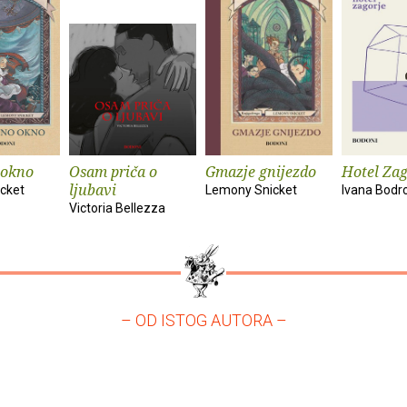
okno
Osam priča o
Gmazje gnijezdo
Hotel Zag
ljubavi
cket
Lemony Snicket
Ivana Bodr
Victoria Bellezza
– OD ISTOG AUTORA –