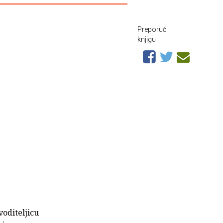
Preporuči
knjigu
voditeljicu