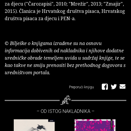
za djecu ("Čarozapisi", 2010; "Mrežir", 2013; "Zmajir",
2015). Članica je Hrvatskog društva pisaca, Hrvatskog
društva pisaca za djecu i PEN-a.
© Bilješke o knjigama izrađene su na osnovu
informacija dobivenih od nakladnika i njihove dodatne
uredničke obrade temeljem uvida u sadržaj knjige, te se
kao takve ne smiju prenositi bez prethodnog dogovora s
uredništvom portala.
Preporuči knjigu
– OD ISTOG NAKLADNIKA –