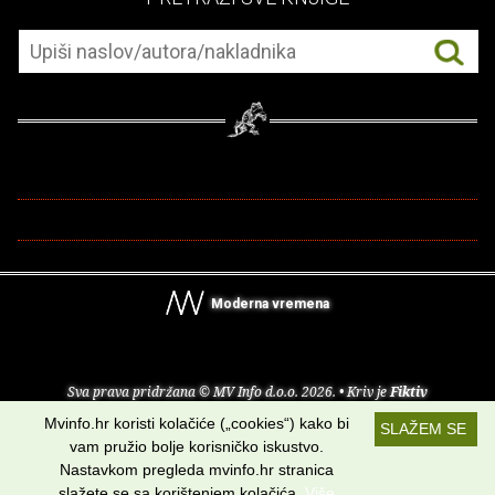
Moderna vremena
Sva prava pridržana © MV Info d.o.o. 2026. • Kriv je
Fiktiv
Mvinfo.hr koristi kolačiće („cookies“) kako bi
SLAŽEM SE
O nama
•
Pomoć
•
Uvjeti korištenja
•
RSS kanali
vam pružio bolje korisničko iskustvo.
Nastavkom pregleda mvinfo.hr stranica
Potraži nas na:
slažete se sa korištenjem kolačića.
Više