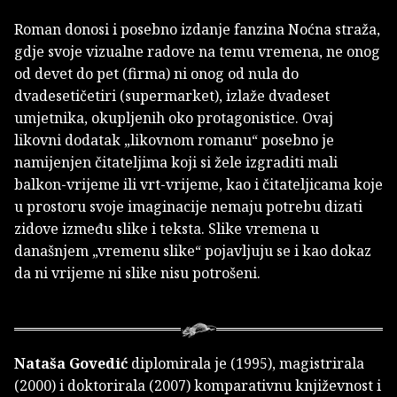
Roman donosi i posebno izdanje fanzina Noćna straža,
gdje svoje vizualne radove na temu vremena, ne onog
od devet do pet (firma) ni onog od nula do
dvadesetičetiri (supermarket), izlaže dvadeset
umjetnika, okupljenih oko protagonistice. Ovaj
likovni dodatak „likovnom romanu“ posebno je
namijenjen čitateljima koji si žele izgraditi mali
balkon-vrijeme ili vrt-vrijeme, kao i čitateljicama koje
u prostoru svoje imaginacije nemaju potrebu dizati
zidove između slike i teksta. Slike vremena u
današnjem „vremenu slike“ pojavljuju se i kao dokaz
da ni vrijeme ni slike nisu potrošeni.
Nataša Govedić
diplomirala je (1995), magistrirala
(2000) i doktorirala (2007) komparativnu književnost i