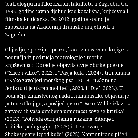
teatrologiju na Filozofskom fakultetu u Zagrebu. Od
1995. godine javno djeluje kao kazališna, književna i
filmska kritičarka. Od 2012. godine stalno je
zaposlena na Akademiji dramske umjetnosti u
Zagrebu.
Objavljuje poeziju i prozu, kao i znanstvene knjige iz
područja iz područja teatrologije i teorije
književnosti. Dosad je objavila dvije zbirke poezije
("Zlice i vilice", 2022. i "Pasja kola", 2024) i tri romana
("Kako zavoljeti morskog psa", 2019., "Eskim na
feniksu ti je ukrao mobitel", 2023. i "Div", 2025.). U
području znanstvenog rada i humanistike objavila je
petnaest knjiga, a posljednje su "Oscar Wilde izlazi iz
zatvora ili vaša omiljena umjetnost zove se kritika"
(2023), "Pohvala odriješenim rukama: čitanje i
kritičke pedagogije" (2025) i "Learovanje:
Shakespeare ispod kože" (2025). Kontinuirano piše i