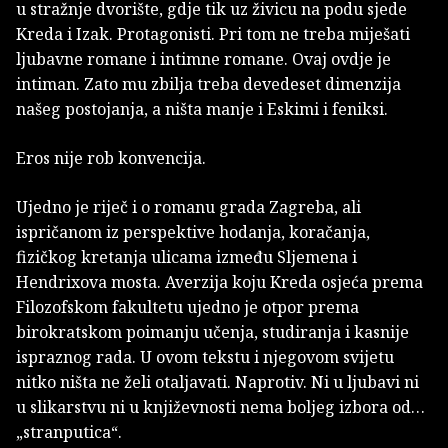
u stražnje dvorište, gdje tik uz živicu na podu sjede
Kreda i Izak. Protagonisti. Pri tom ne treba miješati
ljubavne romane i intimne romane. Ovaj ovdje je
intiman. Zato mu zbilja treba devedeset dimenzija
našeg postojanja, a ništa manje i Eskimi i feniksi.
Eros nije rob konvencija.
Ujedno je riječ i o romanu grada Zagreba, ali
ispričanom iz perspektive hodanja, koračanja,
fizičkog kretanja ulicama između Sljemena i
Hendrixova mosta. Averzija koju Kreda osjeća prema
Filozofskom fakultetu ujedno je otpor prema
birokratskom poimanju učenja, studiranja i kasnije
ispraznog rada. U ovom tekstu i njegovom svijetu
nitko ništa ne želi otaljavati. Naprotiv. Ni u ljubavi ni
u slikarstvu ni u književnosti nema boljeg izbora od…
„stranputica“.