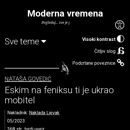
Moderna vremena
Pogledaj... sve je puno knjiga.
Sve teme
Visoki kontrast
Čitljiv slog
Podcrtane poveznice
NATAŠA GOVEDIĆ
Eskim na feniksu ti je ukrao
mobitel
Nakladnik:
Naklada Ljevak
05/2023.
368 str., tvrdi uvez