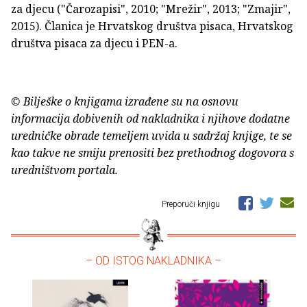
za djecu ("Čarozapisi", 2010; "Mrežir", 2013; "Zmajir",
2015). Članica je Hrvatskog društva pisaca, Hrvatskog
društva pisaca za djecu i PEN-a.
© Bilješke o knjigama izrađene su na osnovu
informacija dobivenih od nakladnika i njihove dodatne
uredničke obrade temeljem uvida u sadržaj knjige, te se
kao takve ne smiju prenositi bez prethodnog dogovora s
uredništvom portala.
Preporuči knjigu
– OD ISTOG NAKLADNIKA –