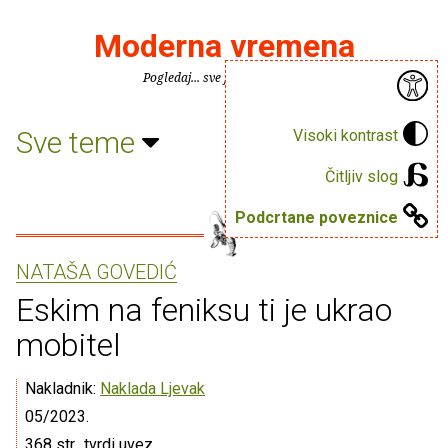
Moderna vremena
Pogledaj... sve je puno knjiga.
Sve teme
Visoki kontrast
Čitljiv slog
Podcrtane poveznice
NATAŠA GOVEDIĆ
Eskim na feniksu ti je ukrao
mobitel
Nakladnik:
Naklada Ljevak
05/2023.
368 str., tvrdi uvez