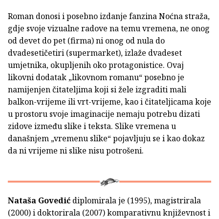
Roman donosi i posebno izdanje fanzina Noćna straža,
gdje svoje vizualne radove na temu vremena, ne onog
od devet do pet (firma) ni onog od nula do
dvadesetičetiri (supermarket), izlaže dvadeset
umjetnika, okupljenih oko protagonistice. Ovaj
likovni dodatak „likovnom romanu“ posebno je
namijenjen čitateljima koji si žele izgraditi mali
balkon-vrijeme ili vrt-vrijeme, kao i čitateljicama koje
u prostoru svoje imaginacije nemaju potrebu dizati
zidove između slike i teksta. Slike vremena u
današnjem „vremenu slike“ pojavljuju se i kao dokaz
da ni vrijeme ni slike nisu potrošeni.
Nataša Govedić
diplomirala je (1995), magistrirala
(2000) i doktorirala (2007) komparativnu književnost i