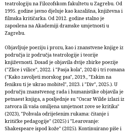
teatrologiju na Filozofskom fakultetu u Zagrebu. Od
1995. godine javno djeluje kao kazališna, književna i
filmska kritičarka. Od 2012. godine stalno je
zaposlena na Akademiji dramske umjetnosti u
Zagrebu.
Objavljuje poeziju i prozu, kao i znanstvene knjige iz
područja iz područja teatrologije i teorije
književnosti. Dosad je objavila dvije zbirke poezije
("Zlice i vilice", 2022. i "Pasja kola", 2024) i tri romana
("Kako zavoljeti morskog psa", 2019., "Eskim na
feniksu ti je ukrao mobitel", 2023. i "Div", 2025.). U
području znanstvenog rada i humanistike objavila je
petnaest knjiga, a posljednje su "Oscar Wilde izlazi iz
zatvora ili vaša omiljena umjetnost zove se kritika"
(2023), "Pohvala odriješenim rukama: čitanje i
kritičke pedagogije" (2025) i "Learovanje:
Shakespeare ispod kože" (2025). Kontinuirano piše i