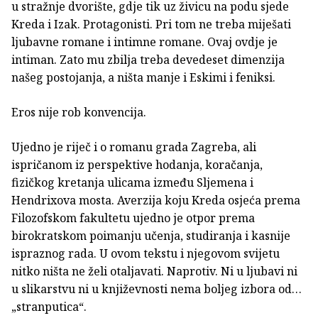
u stražnje dvorište, gdje tik uz živicu na podu sjede
Kreda i Izak. Protagonisti. Pri tom ne treba miješati
ljubavne romane i intimne romane. Ovaj ovdje je
intiman. Zato mu zbilja treba devedeset dimenzija
našeg postojanja, a ništa manje i Eskimi i feniksi.
Eros nije rob konvencija.
Ujedno je riječ i o romanu grada Zagreba, ali
ispričanom iz perspektive hodanja, koračanja,
fizičkog kretanja ulicama između Sljemena i
Hendrixova mosta. Averzija koju Kreda osjeća prema
Filozofskom fakultetu ujedno je otpor prema
birokratskom poimanju učenja, studiranja i kasnije
ispraznog rada. U ovom tekstu i njegovom svijetu
nitko ništa ne želi otaljavati. Naprotiv. Ni u ljubavi ni
u slikarstvu ni u književnosti nema boljeg izbora od…
„stranputica“.