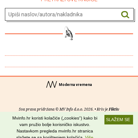
Moderna vremena
Sva prava pridržana © MV Info d.o.o. 2026. • Kriv je
Fiktiv
Mvinfo.hr koristi kolačiće („cookies“) kako bi
SLAŽEM SE
O nama
•
Pomoć
•
Uvjeti korištenja
•
RSS kanali
vam pružio bolje korisničko iskustvo.
Nastavkom pregleda mvinfo.hr stranica
Potraži nas na:
slažete se sa korištenjem kolačića.
Više