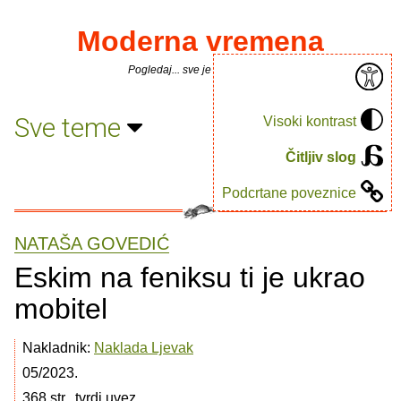
Moderna vremena
Pogledaj... sve je puno knjiga.
Sve teme
Visoki kontrast
Čitljiv slog
Podcrtane poveznice
NATAŠA GOVEDIĆ
Eskim na feniksu ti je ukrao
mobitel
Nakladnik:
Naklada Ljevak
05/2023.
368 str., tvrdi uvez