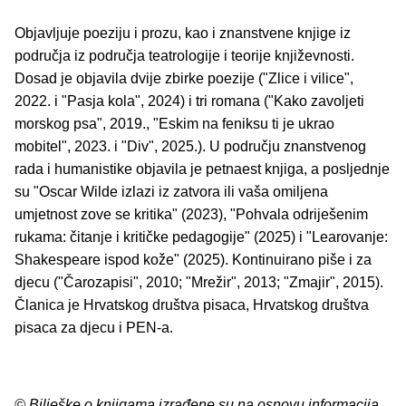
Objavljuje poeziju i prozu, kao i znanstvene knjige iz
područja iz područja teatrologije i teorije književnosti.
Dosad je objavila dvije zbirke poezije ("Zlice i vilice",
2022. i "Pasja kola", 2024) i tri romana ("Kako zavoljeti
morskog psa", 2019., "Eskim na feniksu ti je ukrao
mobitel", 2023. i "Div", 2025.). U području znanstvenog
rada i humanistike objavila je petnaest knjiga, a posljednje
su "Oscar Wilde izlazi iz zatvora ili vaša omiljena
umjetnost zove se kritika" (2023), "Pohvala odriješenim
rukama: čitanje i kritičke pedagogije" (2025) i "Learovanje:
Shakespeare ispod kože" (2025). Kontinuirano piše i za
djecu ("Čarozapisi", 2010; "Mrežir", 2013; "Zmajir", 2015).
Članica je Hrvatskog društva pisaca, Hrvatskog društva
pisaca za djecu i PEN-a.
© Bilješke o knjigama izrađene su na osnovu informacija