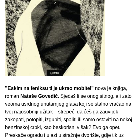
"Eskim na feniksu ti je ukrao mobitel"
nova je knjiga,
roman
Nataše Govedić
. Sjećaš li se onog sitnog, ali zato
veoma usrdnog unutarnjeg glasa koji se stalno vraćao na
tvoj najosobniji užitak – strepeći da ćeš ga zauvijek
zakopati, potopiti, izgubiti, spaliti ili samo ostaviti na nekoj
benzinskoj crpki, kao beskorisni višak? Evo ga opet.
Preskače ogradu i ulazi u stražnje dvorište, gdje tik uz