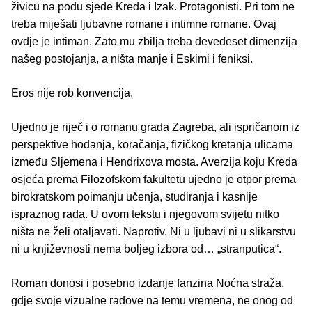
živicu na podu sjede Kreda i Izak. Protagonisti. Pri tom ne
treba miješati ljubavne romane i intimne romane. Ovaj
ovdje je intiman. Zato mu zbilja treba devedeset dimenzija
našeg postojanja, a ništa manje i Eskimi i feniksi.
Eros nije rob konvencija.
Ujedno je riječ i o romanu grada Zagreba, ali ispričanom iz
perspektive hodanja, koračanja, fizičkog kretanja ulicama
između Sljemena i Hendrixova mosta. Averzija koju Kreda
osjeća prema Filozofskom fakultetu ujedno je otpor prema
birokratskom poimanju učenja, studiranja i kasnije
ispraznog rada. U ovom tekstu i njegovom svijetu nitko
ništa ne želi otaljavati. Naprotiv. Ni u ljubavi ni u slikarstvu
ni u književnosti nema boljeg izbora od… „stranputica“.
Roman donosi i posebno izdanje fanzina Noćna straža,
gdje svoje vizualne radove na temu vremena, ne onog od