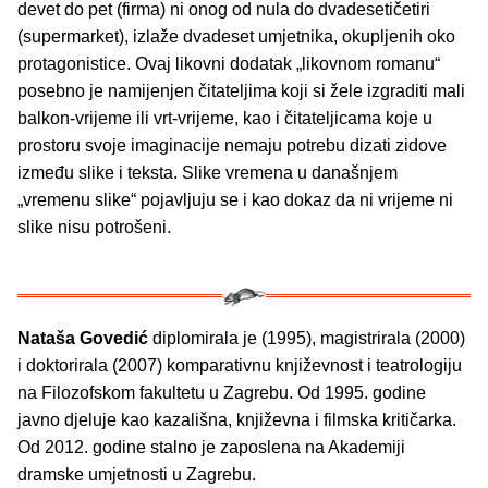
devet do pet (firma) ni onog od nula do dvadesetičetiri
(supermarket), izlaže dvadeset umjetnika, okupljenih oko
protagonistice. Ovaj likovni dodatak „likovnom romanu“
posebno je namijenjen čitateljima koji si žele izgraditi mali
balkon-vrijeme ili vrt-vrijeme, kao i čitateljicama koje u
prostoru svoje imaginacije nemaju potrebu dizati zidove
između slike i teksta. Slike vremena u današnjem
„vremenu slike“ pojavljuju se i kao dokaz da ni vrijeme ni
slike nisu potrošeni.
Nataša Govedić
diplomirala je (1995), magistrirala (2000)
i doktorirala (2007) komparativnu književnost i teatrologiju
na Filozofskom fakultetu u Zagrebu. Od 1995. godine
javno djeluje kao kazališna, književna i filmska kritičarka.
Od 2012. godine stalno je zaposlena na Akademiji
dramske umjetnosti u Zagrebu.