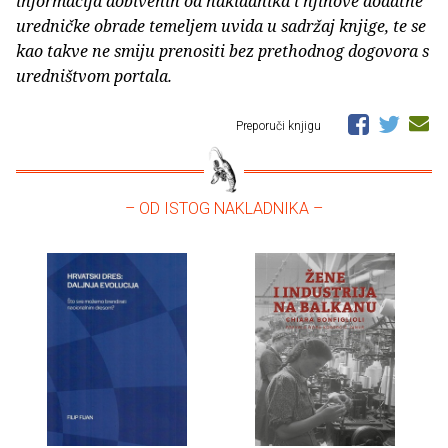
informacija dobivenih od nakladnika i njihove dodatne
uredničke obrade temeljem uvida u sadržaj knjige, te se
kao takve ne smiju prenositi bez prethodnog dogovora s
uredništvom portala.
Preporuči knjigu
– OD ISTOG NAKLADNIKA –