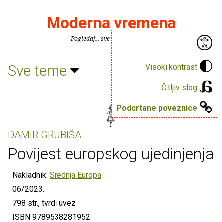
Moderna vremena
Pogledaj... sve je puno knjiga.
Sve teme
Visoki kontrast
Čitljiv slog
Podcrtane poveznice
DAMIR GRUBIŠA
Povijest europskog ujedinjenja
Nakladnik:
Srednja Europa
06/2023.
798 str., tvrdi uvez
ISBN 9789538281952