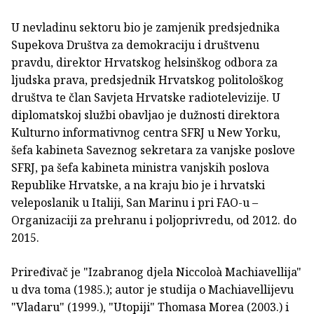
U nevladinu sektoru bio je zamjenik predsjednika
Supekova Društva za demokraciju i društvenu
pravdu, direktor Hrvatskog helsinškog odbora za
ljudska prava, predsjednik Hrvatskog politološkog
društva te član Savjeta Hrvatske radiotelevizije. U
diplomatskoj službi obavljao je dužnosti direktora
Kulturno informativnog centra SFRJ u New Yorku,
šefa kabineta Saveznog sekretara za vanjske poslove
SFRJ, pa šefa kabineta ministra vanjskih poslova
Republike Hrvatske, a na kraju bio je i hrvatski
veleposlanik u Italiji, San Marinu i pri FAO-u –
Organizaciji za prehranu i poljoprivredu, od 2012. do
2015.
Priređivač je "Izabranog djela Niccoloà Machiavellija"
u dva toma (1985.); autor je studija o Machiavellijevu
"Vladaru" (1999.), "Utopiji" Thomasa Morea (2003.) i