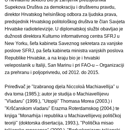
Supekova Društva za demokraciju i društvenu pravdu,
direktor Hrvatskog helsinškog odbora za ljudska prava,
predsjednik Hrvatskog politološkog društva te član Savjeta
Hrvatske radiotelevizije. U diplomatskoj službi obavljao je
dužnosti direktora Kulturno informativnog centra SFRJ u
New Yorku, šefa kabineta Saveznog sekretara za vanjske
poslove SFRJ, pa šefa kabineta ministra vanjskih poslova
Republike Hrvatske, a na kraju bio je i hrvatski
veleposlanik u Italiji, San Marinu i pri FAO-u – Organizaciji
za prehranu i poljoprivredu, od 2012. do 2015.
Priređivač je "Izabranog djela Niccoloà Machiavellija" u
dva toma (1985.); autor je studija o Machiavellijevu
"Vladaru" (1999.), "Utopiji" Thomasa Morea (2003.) i
"Kršćanskom vladaru" Erazma Roterdamskog (2004.) te
knjiga "Monarhija i republika u Machiavellijevoj političkoj
teoriji" (doktorska disertacija, 1993.), "Politička misao