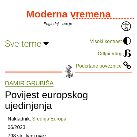
Moderna vremena
Pogledaj... sve je puno knjiga.
Sve teme
Visoki kontrast
Čitljiv slog
Podcrtane poveznice
DAMIR GRUBIŠA
Povijest europskog
ujedinjenja
Nakladnik:
Srednja Europa
06/2023.
798 str., tvrdi uvez