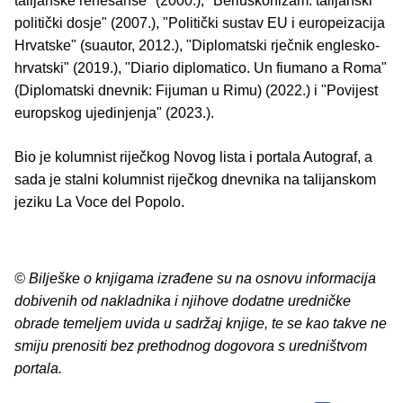
talijanske renesanse" (2000.), "Berluskonizam: talijanski
politički dosje" (2007.), "Politički sustav EU i europeizacija
Hrvatske" (suautor, 2012.), "Diplomatski rječnik englesko-
hrvatski" (2019.), "Diario diplomatico. Un fiumano a Roma"
(Diplomatski dnevnik: Fijuman u Rimu) (2022.) i "Povijest
europskog ujedinjenja" (2023.).
Bio je kolumnist riječkog Novog lista i portala Autograf, a
sada je stalni kolumnist riječkog dnevnika na talijanskom
jeziku La Voce del Popolo.
© Bilješke o knjigama izrađene su na osnovu informacija
dobivenih od nakladnika i njihove dodatne uredničke
obrade temeljem uvida u sadržaj knjige, te se kao takve ne
smiju prenositi bez prethodnog dogovora s uredništvom
portala.