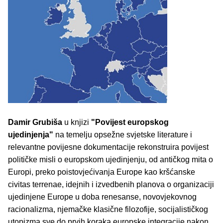
Damir Grubiša
u knjizi
"Povijest europskog
ujedinjenja"
na temelju opsežne svjetske literature i
relevantne povijesne dokumentacije rekonstruira povijest
političke misli o europskom ujedinjenju, od antičkog mita o
Europi, preko poistovjećivanja Europe kao kršćanske
civitas terrenae, idejnih i izvedbenih planova o organizaciji
ujedinjene Europe u doba renesanse, novovjekovnog
racionalizma, njemačke klasične filozofije, socijalističkog
utopizma sve do prvih koraka europske integracije nakon