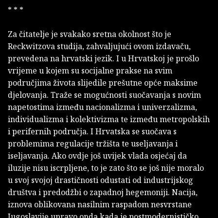
* * *
Za čitatelje je svakako sretna okolnost što je
Reckwitzova studija, zahvaljujući ovom izdavaču,
prevedena na hrvatski jezik. I u Hrvatskoj je prošlo
vrijeme u kojem su socijalne prakse na svim
područjima života slijedile prešutne opće maksime
djelovanja. Traže se mogućnosti suočavanja s novim
napetostima između nacionalizma i univerzalizma,
individualizma i kolektivizma te između metropolskih
i perifernih područja. I Hrvatska se suočava s
problemima regulacije tržišta te useljavanja i
iseljavanja. Ako ovdje još uvijek vlada osjećaj da
iluzije nisu iscrpljene, to je zato što se još nije moralo
u svoj svojoj drastičnosti odustati od industrijskog
društva i predodžbi o zapadnoj hegemoniji. Nacija,
iznova oblikovana nasilnim raspadom nesvrstane
Jugoslavije upravo onda kada je postmodernističko