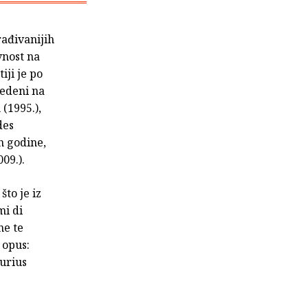
rađivanijih
vnost na
iji je po
vedeni na
(1995.),
des
n godine,
09.).
što je iz
mi di
ne te
 opus:
turius