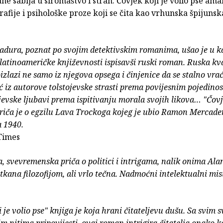
ne sabija u siromaštvo i strah. Čovjek koji je volio pse am
rafije i psihološke proze koji se čita kao vrhunska špijunska
adura, poznat po svojim detektivskim romanima, ušao je u 
atinoameričke književnosti ispisavši ruski roman. Ruska kv
zlazi ne samo iz njegova opsega i činjenice da se stalno vra
 iz autorove tolstojevske strasti prema povijesnim pojedinos
jevske ljubavi prema ispitivanju morala svojih likova… "Čovje
priča je o egzilu Lava Trockoga kojeg je ubio Ramon Mercad
a 1940.
Times
 svevremenska priča o politici i intrigama, nalik onima Alan
tkana filozofijom, ali vrlo tečna. Nadmoćni intelektualni mist
 je volio pse" knjiga je koja hrani čitateljevu dušu. Sa svim 