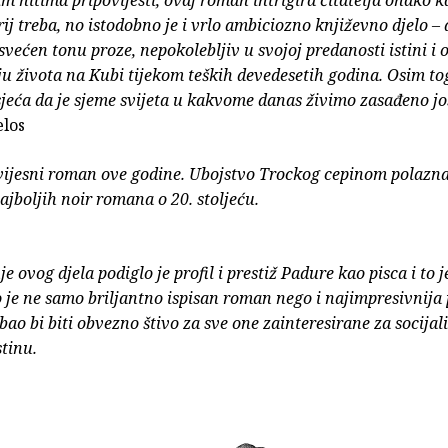
im nitima pripovijesti, ovaj roman intrigira čitatelja onako 
rij treba, no istodobno je i vrlo ambiciozno književno djelo – 
svećen tonu proze, nepokolebljiv u svojoj predanosti istini i 
ju života na Kubi tijekom teških devedesetih godina. Osim to
eća da je sjeme svijeta u kakvome danas živimo zasađeno jo
elos
vijesni roman ove godine. Ubojstvo Trockog cepinom polazna
ajboljih noir romana o 20. stoljeću.
e ovog djela podiglo je profil i prestiž Padure kao pisca i to j
o je ne samo briljantno ispisan roman nego i najimpresivnija
ebao bi biti obvezno štivo za sve one zainteresirane za socijal
stinu.