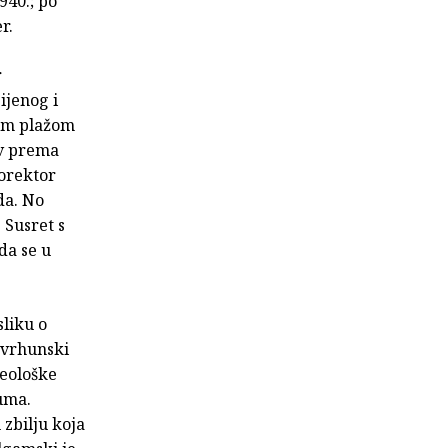
940.; po
r.
r
ijenog i
kom plažom
av prema
orektor
da. No
 Susret s
da se u
sliku o
 vrhunski
deološke
uma.
zbilju koja