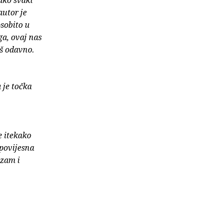
kako svaki
autor je
osobito u
ga, ovaj nas
š odavno.
 je točka
e itekako
 povijesna
izam i