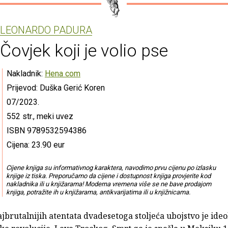
LEONARDO PADURA
Čovjek koji je volio pse
Nakladnik:
Hena com
Prijevod: Duška Gerić Koren
07/2023.
552 str., meki uvez
ISBN 9789532594386
Cijena: 23.90 eur
Cijene knjiga su informativnog karaktera, navodimo prvu cijenu po izlasku
knjige iz tiska. Preporučamo da cijene i dostupnost knjiga provjerite kod
nakladnika ili u knjižarama! Moderna vremena više se ne bave prodajom
knjiga, potražite ih u knjižarama, antikvarijatima ili u knjižnicama.
jbrutalnijih atentata dvadesetoga stoljeća ubojstvo je ide