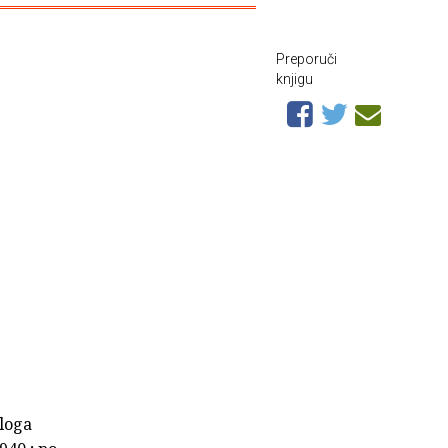
Preporuči
knjigu
ologa