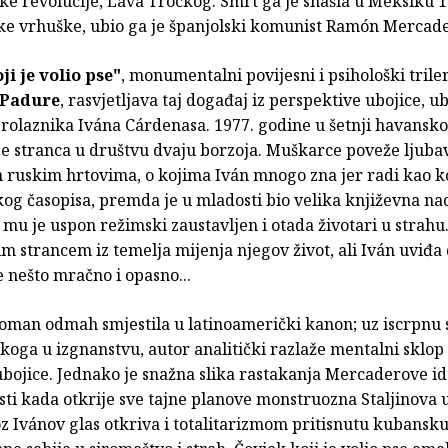
e revolucije, Lava Trockog. Smrt ga je snašla u Meksiku 1
ke vrhuške, ubio ga je španjolski komunist Ramón Mercade
ji je volio pse"
,
monumentalni povijesni i psihološki trile
 Padure
, rasvjetljava taj događaj iz perspektive ubojice, ub
prolaznika Ivána Cárdenasa. 1977. godine u šetnji havans
će stranca u društvu dvaju borzoja. Muškarce poveže ljub
 ruskim hrtovima, o kojima Iván mnogo zna jer radi kao k
og časopisa, premda je u mladosti bio velika književna na
i mu je uspon režimski zaustavljen i otada životari u strahu.
m strancem iz temelja mijenja njegov život, ali Iván uviđa 
 nešto mračno i opasno...
roman odmah smjestila u latinoamerički kanon; uz iscrpnu 
koga u izgnanstvu, autor analitički razlaže mentalni sklop
bojice. Jednako je snažna slika rastakanja Mercaderove i
ti kada otkrije sve tajne planove monstruozna Staljinova 
 Ivánov glas otkriva i totalitarizmom pritisnutu kubansku 