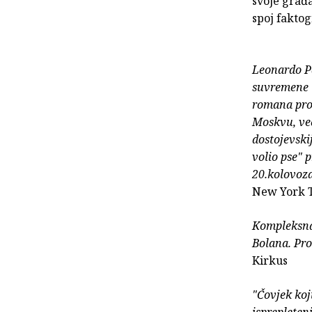
svoje građa
spoj faktog
Leonardo P
suvremene l
romana proi
Moskvu, već
dostojevski
volio pse" 
20.kolovoz
New York 
Kompleksna,
Bolana. Pro
Kirkus
"Čovjek koji