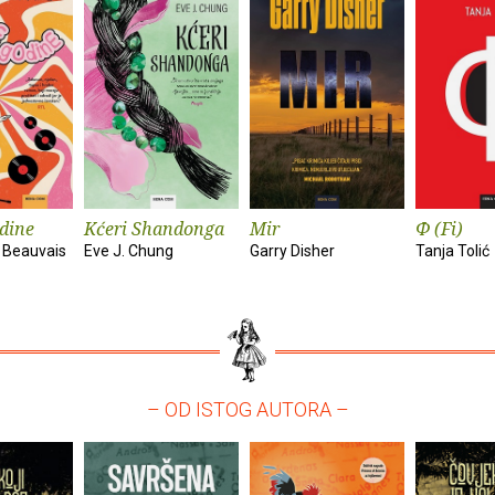
dine
Kćeri Shandonga
Mir
Φ (Fi)
 Beauvais
Eve J. Chung
Garry Disher
Tanja Tolić
– OD ISTOG AUTORA –