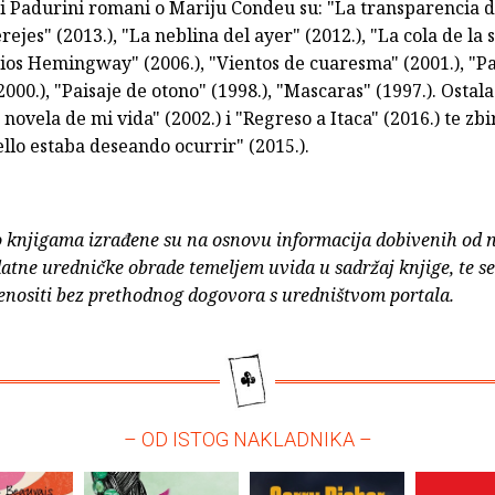
ni Padurini romani o Mariju Condeu su: "La transparencia 
erejes" (2013.), "La neblina del ayer" (2012.), "La cola de la
dios Hemingway" (2006.), "Vientos de cuaresma" (2001.), "P
2000.), "Paisaje de otono" (1998.), "Mascaras" (1997.). Ostala
novela de mi vida" (2002.) i "Regreso a Itaca" (2016.) te zb
llo estaba deseando ocurrir" (2015.).
o knjigama izrađene su na osnovu informacija dobivenih od 
atne uredničke obrade temeljem uvida u sadržaj knjige, te s
enositi bez prethodnog dogovora s uredništvom portala.
– OD ISTOG NAKLADNIKA –