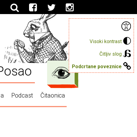
Visoki kontrast
Čitljiv slog
Posao
Podcrtane poveznice
ga
Podcast
Čitaonica