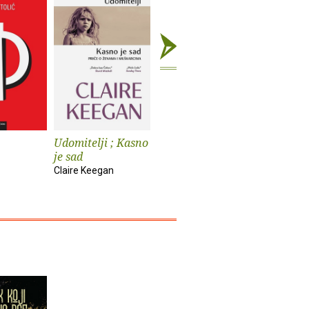
Udomitelji ; Kasno
Čast
Teška vo
je sad
Elif Shafak
Pia Prezelj
Claire Keegan