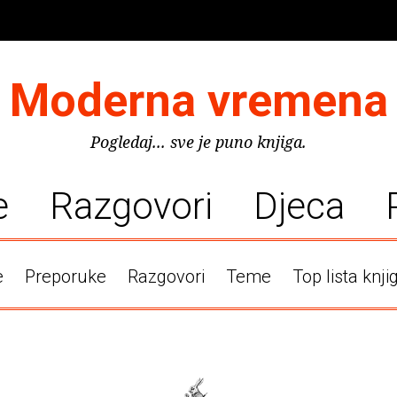
Moderna vremena
Pogledaj... sve je puno knjiga.
e
Razgovori
Djeca
e
Preporuke
Razgovori
Teme
Top lista knji