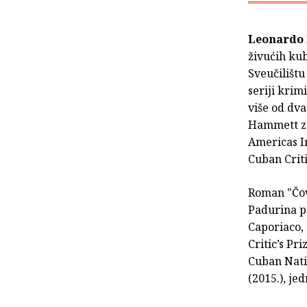
Leonardo
živućih kub
Sveučilištu
seriji krim
više od dva
Hammett za 
Americas In
Cuban Criti
Roman "Čovj
Padurina pe
Caporiaco, 2
Critic’s Pr
Cuban Natio
(2015.), je