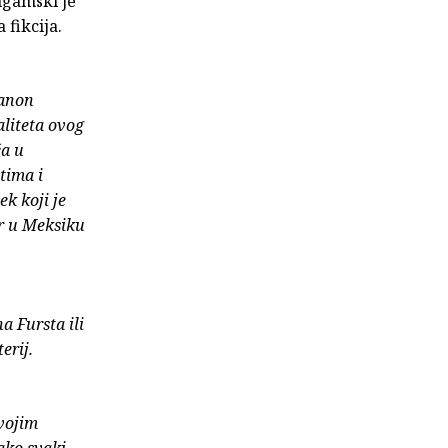
algamski je
 fikcija.
kanon
aliteta ovog
ća u
tima i
k koji je
er u Meksiku
a Fursta ili
erij.
svojim