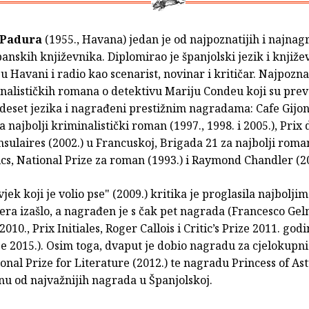
 Padura
(1955., Havana) jedan je od najpoznatijih i najnag
anskih književnika. Diplomirao je španjolski jezik i knjiže
 u Havani i radio kao scenarist, novinar i kritičar. Najpoznat
inalističkih romana o detektivu Mariju Condeu koji su pre
deset jezika i nagrađeni prestižnim nagradama: Cafe Gijon 
najbolji kriminalistički roman (1997., 1998. i 2005.), Prix 
sulaires (2002.) u Francuskoj, Brigada 21 za najbolji roma
cs, National Prize za roman (1993.) i Raymond Chandler (20
ek koji je volio pse" (2009.) kritika je proglasila najboljim 
ra izašlo, a nagrađen je s čak pet nagrada (Francesco Gel
010., Prix Initiales, Roger Callois i Critic’s Prize 2011. godi
ize 2015.). Osim toga, dvaput je dobio nagradu za cjelokupni
nal Prize for Literature (2012.) te nagradu Princess of As
dnu od najvažnijih nagrada u Španjolskoj.