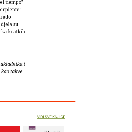
del tiempo"
 serpiente"
asado
 djela su
irka kratkih
nakladnika i
e kao takve
VIDI SVE KNJIGE