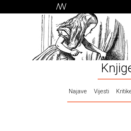
Knjig
Najave
Vijesti
Kritik