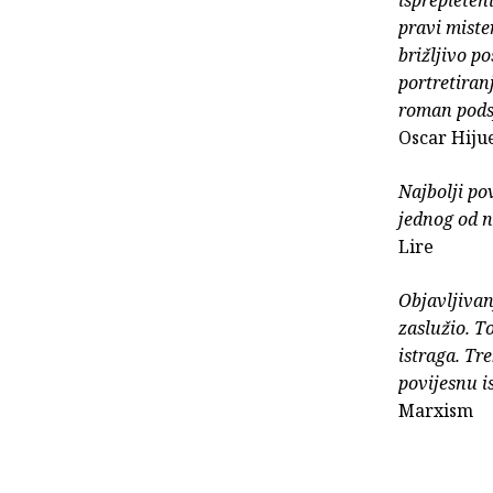
isprepleten
pravi miste
brižljivo po
portretiran
roman podsj
Oscar Hiju
Najbolji po
jednog od n
Lire
Objavljivanj
zaslužio. T
istraga. Tr
povijesnu i
Marxism