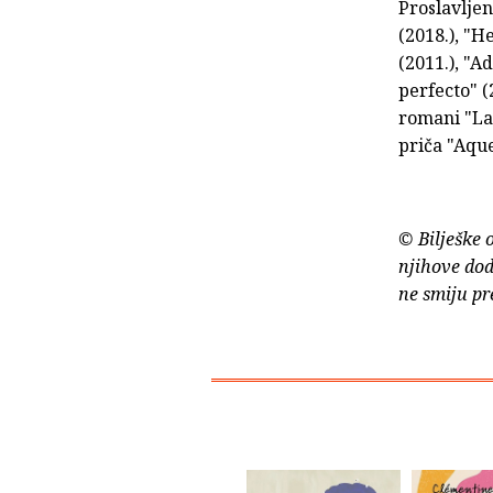
Proslavlje
(2018.), "H
(2011.), "A
perfecto" (
romani "La 
priča "Aque
© Bilješke 
njihove dod
ne smiju pr