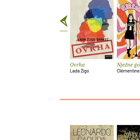
Ovrha
Nježne go
Lada Žigo
Clémentine