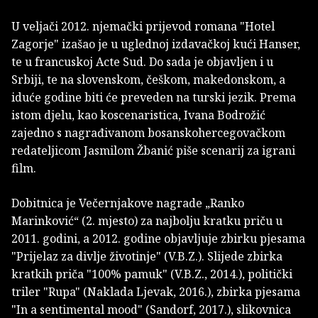
U veljači 2012. njemački prijevod romana "Hotel
Zagorje" izašao je u uglednoj izdavačkoj kući Hanser,
te u francuskoj Acte Sud. Do sada je objavljen i u
Srbiji, te na slovenskom, češkom, makedonskom, a
iduće godine biti će preveden na turski jezik. Prema
istom djelu, kao koscenaristica, Ivana Bodrožić
zajedno s nagrađivanom bosanskohercegovačkom
redateljicom Jasmilom Žbanić piše scenarij za igrani
film.
Dobitnica je Večernjakove nagrade „Ranko
Marinković“ (2. mjesto) za najbolju kratku priču u
2011. godini, a 2012. godine objavljuje zbirku pjesama
"Prijelaz za divlje životinje" (V.B.Z.). Slijede zbirka
kratkih priča "100% pamuk" (V.B.Z., 2014.), politički
triler "Rupa" (Naklada Ljevak, 2016.), zbirka pjesama
"In a sentimental mood" (Sandorf, 2017.), slikovnica