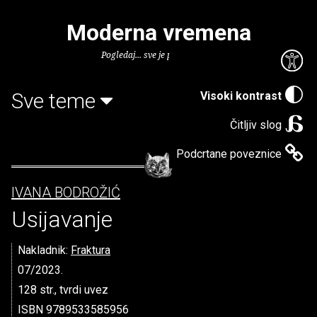
Moderna vremena
Pogledaj... sve je puno knjiga.
Sve teme
Visoki kontrast
Čitljiv slog
Podcrtane poveznice
IVANA BODROŽIĆ
Usijavanje
Nakladnik:
Fraktura
07/2023.
128 str., tvrdi uvez
ISBN 9789533585956