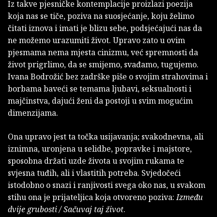
Iz takve pjesničke kontemplacije proizlazi poezija
koja nas se tiče, poziva na suosjećanje, koju želimo
čitati iznova i imati je blizu sebe, podsjećajući nas da
ne možemo urazumiti život. Upravo zato u ovim
pjesmama nema mjesta cinizmu, već spremnosti da
život prigrlimo, da se smijemo, svađamo, tugujemo.
Ivana Bodrožić bez zadrške piše o svojim strahovima i
borbama baveći se temama ljubavi, seksualnosti i
majčinstva, dajući ženi da postoji u svim mogućim
dimenzijama.
Ona upravo jest ta točka usijavanja; svakodnevna, ali
iznimna, uronjena u selidbe, popravke i majstore,
sposobna držati uzde života u svojim rukama te
svjesna tuđih, ali i vlastitih potreba. Svjedočeći
istodobno o snazi i ranjivosti svega oko nas, u svakom
stihu ona je prijateljica koja otvoreno poziva:
Između
dvije grubosti / Sačuvaj taj život
.