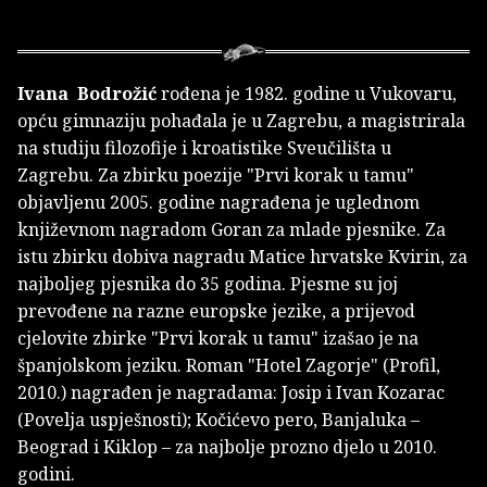
Ivana Bodrožić
rođena je 1982. godine u Vukovaru,
opću gimnaziju pohađala je u Zagrebu, a magistrirala
na studiju filozofije i kroatistike Sveučilišta u
Zagrebu. Za zbirku poezije "Prvi korak u tamu"
objavljenu 2005. godine nagrađena je uglednom
književnom nagradom Goran za mlade pjesnike. Za
istu zbirku dobiva nagradu Matice hrvatske Kvirin, za
najboljeg pjesnika do 35 godina. Pjesme su joj
prevođene na razne europske jezike, a prijevod
cjelovite zbirke "Prvi korak u tamu" izašao je na
španjolskom jeziku. Roman "Hotel Zagorje" (Profil,
2010.) nagrađen je nagradama: Josip i Ivan Kozarac
(Povelja uspješnosti); Kočićevo pero, Banjaluka –
Beograd i Kiklop – za najbolje prozno djelo u 2010.
godini.