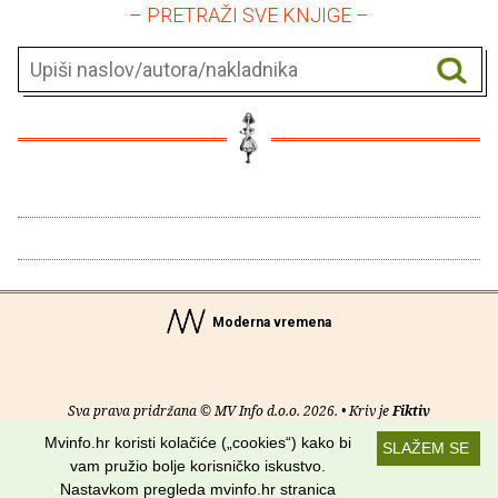
– PRETRAŽI SVE KNJIGE –
Moderna vremena
Sva prava pridržana © MV Info d.o.o. 2026. • Kriv je
Fiktiv
Mvinfo.hr koristi kolačiće („cookies“) kako bi
SLAŽEM SE
O nama
•
Pomoć
•
Uvjeti korištenja
•
RSS kanali
vam pružio bolje korisničko iskustvo.
Nastavkom pregleda mvinfo.hr stranica
Potraži nas na: