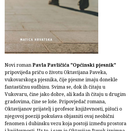
Novi roman
Pavla Pavličića
"Općinski pjesnik"
pripovijeda priču o životu Oktavijana Paveka,
vukovarskoga pjesnika, čije pjesme imaju donekle
fantastičnu sudbinu. Svima se, dok ih čitaju u
Vukovaru, čine jako dobre, ali kada ih čitaju u drugim
gradovima, čine se loše. Pripovjedač romana,
Oktavijanov prijatelj i profesor književnosti, pišući o
njegovoj poeziji pokušava objasniti ovaj neobični
fenomen i dubinsku vezu koja postoji između prostora
i književnosti. Uz to, i sam je Oktavijan Pavek iznimna