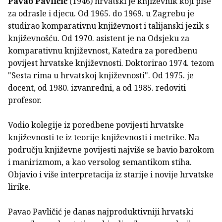
Pavao Pavličić
(1946) hrvatski je književnik koji piše
za odrasle i djecu. Od 1965. do 1969. u Zagrebu je
studirao komparativnu književnost i talijanski jezik s
književnošću. Od 1970. asistent je na Odsjeku za
komparativnu književnost, Katedra za poredbenu
povijest hrvatske književnosti. Doktorirao 1974. tezom
"Sesta rima u hrvatskoj književnosti". Od 1975. je
docent, od 1980. izvanredni, a od 1985. redoviti
profesor.
Vodio kolegije iz poredbene povijesti hrvatske
književnosti te iz teorije književnosti i metrike. Na
području književne povijesti najviše se bavio barokom
i manirizmom, a kao versolog semantikom stiha.
Objavio i više interpretacija iz starije i novije hrvatske
lirike.
Pavao Pavličić je danas najproduktivniji hrvatski