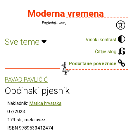
Moderna vremena
Pogledaj... sve je puno knjiga.
Sve teme
Visoki kontrast
Čitljiv slog
Podcrtane poveznice
PAVAO PAVLIČIĆ
Općinski pjesnik
Nakladnik:
Matica hrvatska
07/2023.
179 str., meki uvez
ISBN 9789533412474