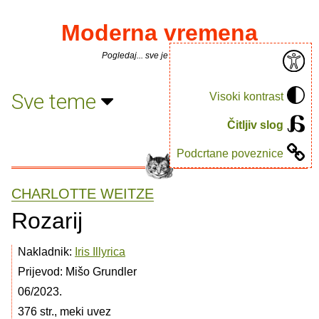
Moderna vremena
Pogledaj... sve je puno knjiga.
Sve teme
Visoki kontrast
Čitljiv slog
Podcrtane poveznice
CHARLOTTE WEITZE
Rozarij
Nakladnik:
Iris Illyrica
Prijevod: Mišo Grundler
06/2023.
376 str., meki uvez