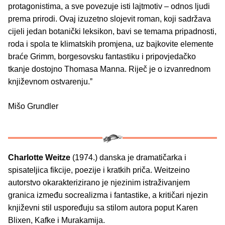
protagonistima, a sve povezuje isti lajtmotiv – odnos ljudi
prema prirodi. Ovaj izuzetno slojevit roman, koji sadržava
cijeli jedan botanički leksikon, bavi se temama pripadnosti,
roda i spola te klimatskih promjena, uz bajkovite elemente
braće Grimm, borgesovsku fantastiku i pripovjedačko
tkanje dostojno Thomasa Manna. Riječ je o izvanrednom
književnom ostvarenju.ˮ
Mišo Grundler
Charlotte Weitze
(1974.) danska je dramatičarka i
spisateljica fikcije, poezije i kratkih priča. Weitzeino
autorstvo okarakterizirano je njezinim istraživanjem
granica između socrealizma i fantastike, a kritičari njezin
književni stil uspoređuju sa stilom autora poput Karen
Blixen, Kafke i Murakamija.