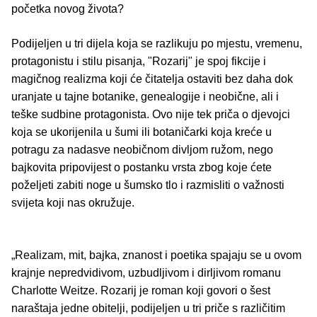
početka novog života?
Podijeljen u tri dijela koja se razlikuju po mjestu, vremenu,
protagonistu i stilu pisanja, "Rozarij" je spoj fikcije i
magičnog realizma koji će čitatelja ostaviti bez daha dok
uranjate u tajne botanike, genealogije i neobične, ali i
teške sudbine protagonista. Ovo nije tek priča o djevojci
koja se ukorijenila u šumi ili botaničarki koja kreće u
potragu za nadasve neobičnom divljom ružom, nego
bajkovita pripovijest o postanku vrsta zbog koje ćete
poželjeti zabiti noge u šumsko tlo i razmisliti o važnosti
svijeta koji nas okružuje.
„Realizam, mit, bajka, znanost i poetika spajaju se u ovom
krajnje nepredvidivom, uzbudljivom i dirljivom romanu
Charlotte Weitze. Rozarij je roman koji govori o šest
naraštaja jedne obitelji, podijeljen u tri priče s različitim