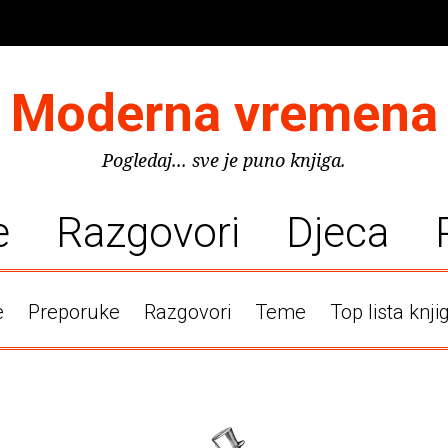
Moderna vremena
Pogledaj... sve je puno knjiga.
e
Razgovori
Djeca
e
Preporuke
Razgovori
Teme
Top lista knji