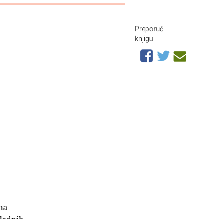
Preporuči
knjigu
na