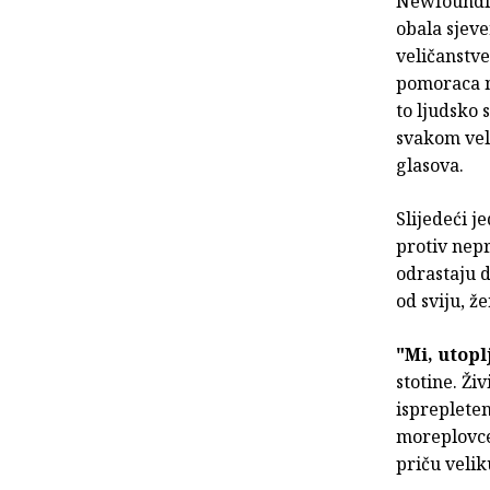
Newfoundla
obala sjeve
veličanstve
pomoraca na
to ljudsko 
svakom vel
glasova.
Slijedeći j
protiv nepr
odrastaju d
od sviju, ž
"Mi, utoplj
stotine. Živ
isprepleten
moreplovce,
priču velik