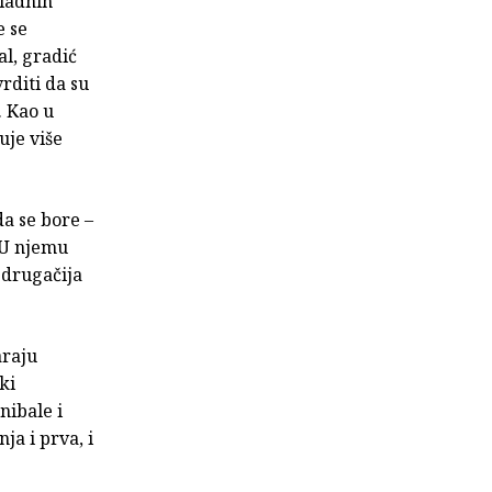
ladnih
e se
al, gradić
rditi da su
. Kao u
uje više
da se bore –
. U njemu
 drugačija
araju
ki
nibale i
ja i prva, i