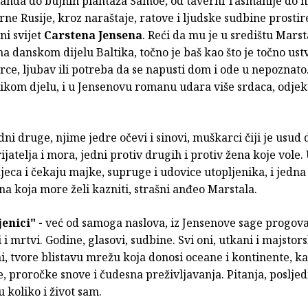
nda do bujnih plantaža Samoe, od taverni Tasmanije do h
rne Rusije, kroz naraštaje, ratove i ljudske sudbine prostir
ni svijet
Carstena Jensena
. Reći da mu je u središtu Marst
 danskom dijelu Baltika, točno je baš kao što je točno ustv
srce, ljubav ili potreba da se napusti dom i ode u nepoznato
ikom djelu, i u Jensenovu romanu udara više srdaca, odjek
edni druge, njime jedre očevi i sinovi, muškarci čiji je usud 
ijatelja i mora, jedni protiv drugih i protiv žena koje vole
jeca i čekaju majke, supruge i udovice utopljenika, i jedna
ena koja more želi kazniti, strašni anđeo Marstala.
enici" -
već od samoga naslova, iz Jensenove sage progov
i i mrtvi. Godine, glasovi, sudbine. Svi oni, utkani i majstors
i, tvore blistavu mrežu koja donosi oceane i kontinente, ka
 proročke snove i čudesna preživljavanja. Pitanja, posljedn
u koliko i život sam.