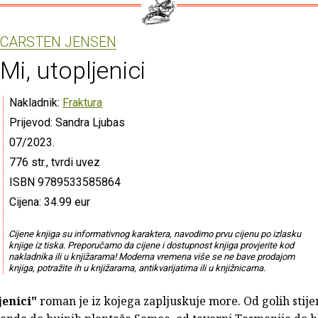
CARSTEN JENSEN
Mi, utopljenici
Nakladnik:
Fraktura
Prijevod: Sandra Ljubas
07/2023.
776 str., tvrdi uvez
ISBN 9789533585864
Cijena: 34.99 eur
Cijene knjiga su informativnog karaktera, navodimo prvu cijenu po izlasku
knjige iz tiska. Preporučamo da cijene i dostupnost knjiga provjerite kod
nakladnika ili u knjižarama! Moderna vremena više se ne bave prodajom
knjiga, potražite ih u knjižarama, antikvarijatima ili u knjižnicama.
jenici"
roman je iz kojega zapljuskuje more. Od golih stije