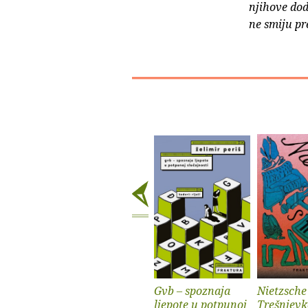
njihove dod
ne smiju pr
Gvb – spoznaja
Nietzsche
ljepote u potpunoj
Trešnjevk