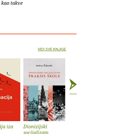
e kao takve
VIDI SVE KNJIGE
ja iza
Dionizijski
Grga Novak : Život
Anatomij
socijalizam
i djela
imperiju