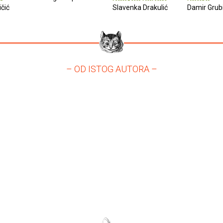
ičić
Slavenka Drakulić
Damir Grub
– OD ISTOG AUTORA –