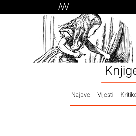
Knjig
Najave
Vijesti
Kritik