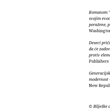
Romanom "Mi
svojim evoc
poražene, p
Washington
Deseci prič
da će zadov
protiv elem
Publishers
Generacijsk
modernost –
New Repub
© Bilješke 