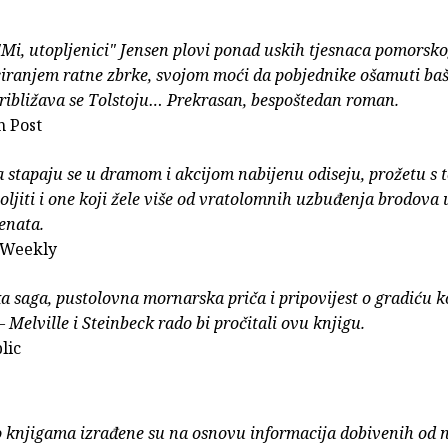
, utopljenici" Jensen plovi ponad uskih tjesnaca pomorsko
iranjem ratne zbrke, svojom moći da pobjednike ošamuti baš
ribližava se Tolstoju… Prekrasan, bespoštedan roman.
 Post
a stapaju se u dramom i akcijom nabijenu odiseju, prožetu s t
oljiti i one koji žele više od vratolomnih uzbuđenja brodova 
enata.
 Weekly
a saga, pustolovna mornarska priča i pripovijest o gradiću ko
 Melville i Steinbeck rado bi pročitali ovu knjigu.
lic
o knjigama izrađene su na osnovu informacija dobivenih od 