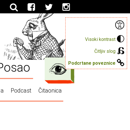
Visoki kontrast
Čitljiv slog
Posao
Podcrtane poveznice
ga
Podcast
Čitaonica