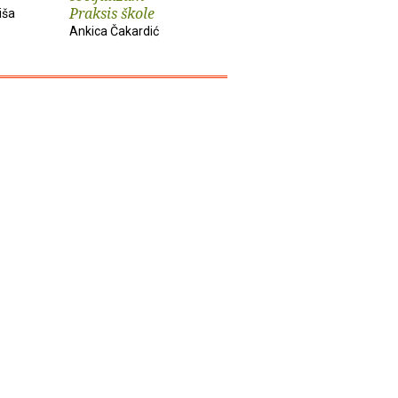
Praksis škole
iša
Slobodan Prosperov
Davor Beg
Ankica Čakardić
Novak