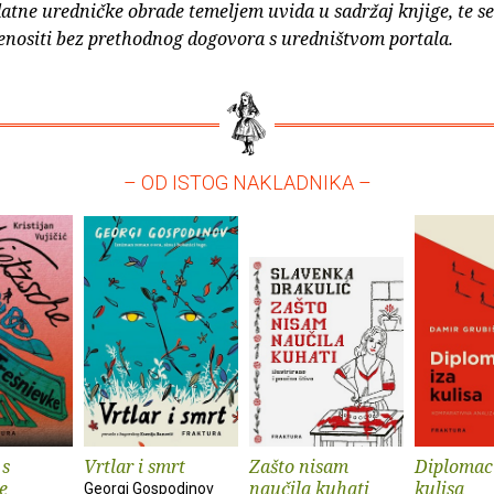
atne uredničke obrade temeljem uvida u sadržaj knjige, te s
enositi bez prethodnog dogovora s uredništvom portala.
– OD ISTOG NAKLADNIKA –
 s
Vrtlar i smrt
Zašto nisam
Diplomaci
e
naučila kuhati
kulisa
Georgi Gospodinov