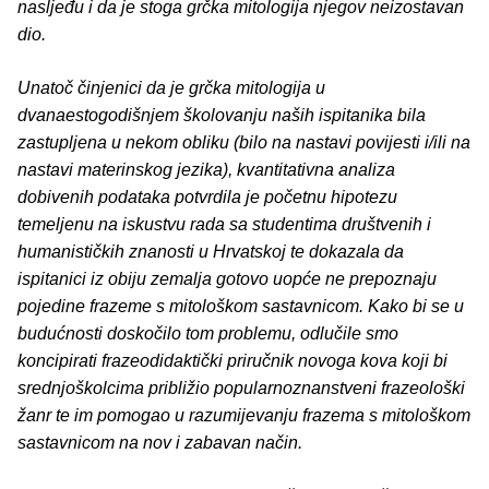
nasljeđu i da je stoga grčka mitologija njegov neizostavan
dio.
Unatoč činjenici da je grčka mitologija u
dvanaestogodišnjem školovanju naših ispitanika bila
zastupljena u nekom obliku (bilo na nastavi povijesti i/ili na
nastavi materinskog jezika), kvantitativna analiza
dobivenih podataka potvrdila je početnu hipotezu
temeljenu na iskustvu rada sa studentima društvenih i
humanističkih znanosti u Hrvatskoj te dokazala da
ispitanici iz obiju zemalja gotovo uopće ne prepoznaju
pojedine frazeme s mitološkom sastavnicom. Kako bi se u
budućnosti doskočilo tom problemu, odlučile smo
koncipirati frazeodidaktički priručnik novoga kova koji bi
srednjoškolcima približio popularnoznanstveni frazeološki
žanr te im pomogao u razumijevanju frazema s mitološkom
sastavnicom na nov i zabavan način.