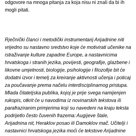
odgovore na mnoga pitanja za koja nisu ni znali da bi ih
mogli pitati.
Rječnički članci i metodički instrumentarij Arijadnine niti
vrijedno su nastavno sredstvo koje će motivirati učenike na
istraživanje kulture zapadne Europe, a nastavnicima
hrvatskoga i stranih jezika, povijesti, geografije, glazbene i
likovne umjetnosti, biologije, psihologije i filozofije bit će
dodatni izvor i temelj za kreiranje aktivnosti učenja i poticaj
za poučavanje prema načelu interdisciplinarnog pristupa.
Mlada čitateljska publika, kojoj je prije svega namijenjen
rukopis, otkrit će u navodima iz novinarskih tekstova ili
parafraziranim primjerima koji su navedeni na kraju teksta
podrijetlo često čuvenih frazema: Augijeve štale,
Arijadnina nit, Heraklov posao ili Damoklov mač. Učitelji i
nastavnici hrvatskoga jezika moći će tekstove Arijadnine