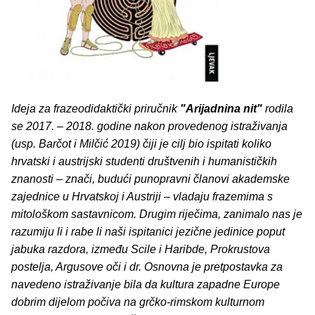
Ideja za frazeodidaktički priručnik
"Arijadnina nit"
rodila
se 2017. – 2018. godine nakon provedenog istraživanja
(usp. Barčot i Milčić 2019) čiji je cilj bio ispitati koliko
hrvatski i austrijski studenti društvenih i humanističkih
znanosti – znači, budući punopravni članovi akademske
zajednice u Hrvatskoj i Austriji – vladaju frazemima s
mitološkom sastavnicom. Drugim riječima, zanimalo nas je
razumiju li i rabe li naši ispitanici jezične jedinice poput
jabuka razdora, između Scile i Haribde, Prokrustova
postelja, Argusove oči i dr. Osnovna je pretpostavka za
navedeno istraživanje bila da kultura zapadne Europe
dobrim dijelom počiva na grčko-rimskom kulturnom