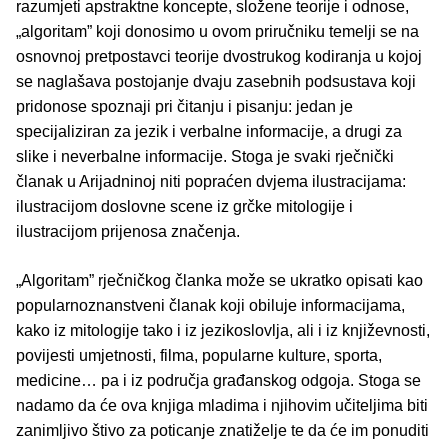
razumjeti apstraktne koncepte, složene teorije i odnose,
„algoritam” koji donosimo u ovom priručniku temelji se na
osnovnoj pretpostavci teorije dvostrukog kodiranja u kojoj
se naglašava postojanje dvaju zasebnih podsustava koji
pridonose spoznaji pri čitanju i pisanju: jedan je
specijaliziran za jezik i verbalne informacije, a drugi za
slike i neverbalne informacije. Stoga je svaki rječnički
članak u Arijadninoj niti popraćen dvjema ilustracijama:
ilustracijom doslovne scene iz grčke mitologije i
ilustracijom prijenosa značenja.
„Algoritam” rječničkog članka može se ukratko opisati kao
popularnoznanstveni članak koji obiluje informacijama,
kako iz mitologije tako i iz jezikoslovlja, ali i iz književnosti,
povijesti umjetnosti, filma, popularne kulture, sporta,
medicine… pa i iz područja građanskog odgoja. Stoga se
nadamo da će ova knjiga mladima i njihovim učiteljima biti
zanimljivo štivo za poticanje znatiželje te da će im ponuditi