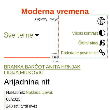
Moderna vremena
Pogledaj... sve je puno knjiga.
Sve teme
Visoki kontrast
Čitljiv slog
Podcrtane poveznice
BRANKA BARČOT
ANITA HRNJAK
LIDIJA MILKOVIĆ
Arijadnina nit
Nakladnik:
Naklada Ljevak
08/2023.
248 str., tvrdi uvez