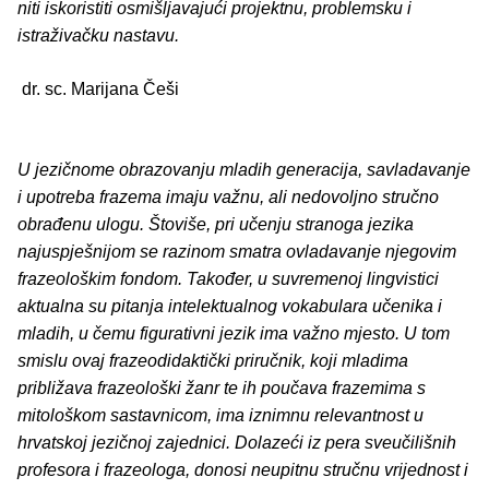
niti iskoristiti osmišljavajući projektnu, problemsku i
istraživačku nastavu.
dr. sc. Marijana Češi
U jezičnome obrazovanju mladih generacija, savladavanje
i upotreba frazema imaju važnu, ali nedovoljno stručno
obrađenu ulogu. Štoviše, pri učenju stranoga jezika
najuspješnijom se razinom smatra ovladavanje njegovim
frazeološkim fondom. Također, u suvremenoj lingvistici
aktualna su pitanja intelektualnog vokabulara učenika i
mladih, u čemu figurativni jezik ima važno mjesto. U tom
smislu ovaj frazeodidaktički priručnik, koji mladima
približava frazeološki žanr te ih poučava frazemima s
mitološkom sastavnicom, ima iznimnu relevantnost u
hrvatskoj jezičnoj zajednici. Dolazeći iz pera sveučilišnih
profesora i frazeologa, donosi neupitnu stručnu vrijednost i