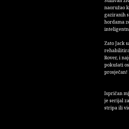
Sullivan ži
naoružao k
gaziranih s
hordama zom
inteligent
Zato Jack s
rehabilitir
Rover, i na
pokušati os
prosječan! 
Ispričan mj
je serijal 
stripa ili v