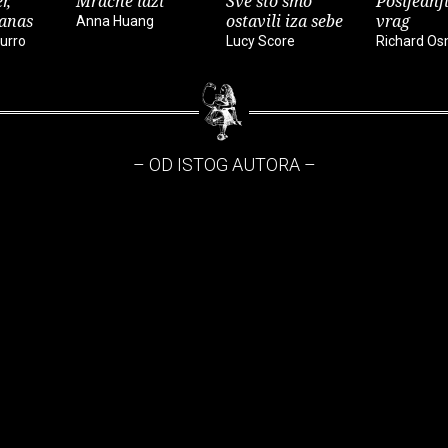
r,
Mračne laži
Sve što smo
Posljednji
danas
ostavili iza sebe
vrag
Anna Huang
urro
Lucy Score
Richard O
– OD ISTOG AUTORA –