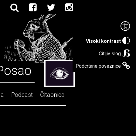
Visoki kontrast
Čitljiv slog
Posao
Podcrtane poveznice
ga
Podcast
Čitaonica