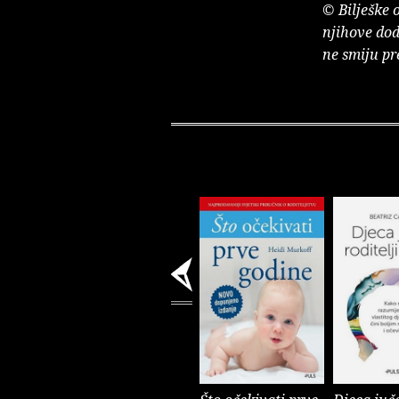
© Bilješke 
njihove dod
ne smiju pr