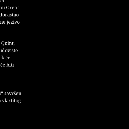
ba
hu Orea i
 dorastao
ne jezivo
 Quint,
čudovište
ck će
će biti
i"
savršen
 vlastitog