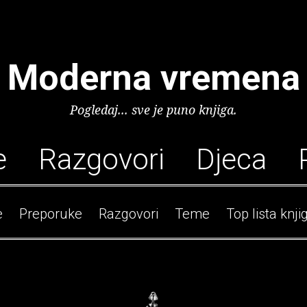
Moderna vremena
Pogledaj... sve je puno knjiga.
e
Razgovori
Djeca
e
Preporuke
Razgovori
Teme
Top lista knji