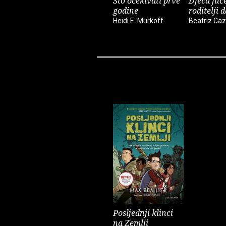
Što očekivati prve
Djeca juče
godine
roditelji 
Heidi E. Murkoff
Beatriz Caz
Posljednji klinci
na Zemlji