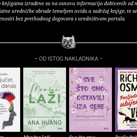
o knjigama izrađene su na osnovu informacija dobivenih od 
atne uredničke obrade temeljem uvida u sadržaj knjige, te s
enositi bez prethodnog dogovora s uredništvom portala.
– OD ISTOG NAKLADNIKA –