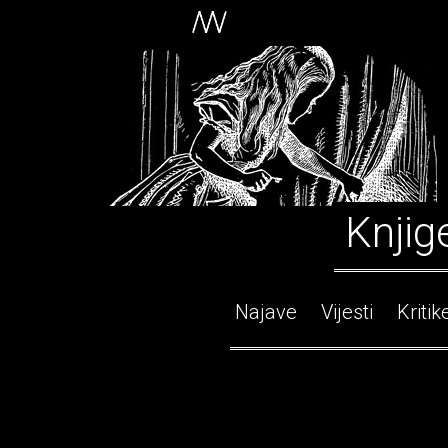
Knjig
Najave
Vijesti
Kritik