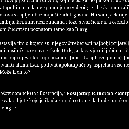
vi u svojoj kućici na drvetu, koju je osigurao jarkom i do zu
atapultima, a da ne spominjemo videoigre i beskrajnu zali
okova skupljenih iz napuštenih trgovina. No sam Jack nije
bija, krilatim nesretnicima i lozo-stvarčicama, a osobito 
nom čudovištu poznatom samo kao Blarg.
astavlja tim u kojem su: njegov štreberasti najbolji prijatelj
ani nasilnik iz osnovne škole Dirk, Jackov vjerni ljubimac, 
jopasnija djevojka koju poznaje, June. Uz njihovu pomoć, Ja
tvariti ultimativni pothvat apokaliptičnog uspjeha i više ne
Može li on to?
ešavinom teksta i ilustracija,
"Posljednji klinci na Zemlj
za svako dijete koje je ikada sanjalo o tome da bude junakom
ideoigre.