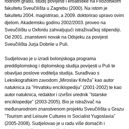
rodnom gradu, studij povijesti i kroatistike na Filozofskom
fakultetu Sveučilišta u Zagrebu (2000). Na istom je
fakultetu 2004. magistrirao, a 2009. doktorirao upravo ovim
djelom. Akademsku godinu 2002/2003. proveo na
Sveučilištu u Oxfordu zahvaljujući istraživačkoj stipendiji.
Od 2001. znanstveni novak na Odsjeku za povijest
Sveučilišta Jurja Dobrile u Puli.
Sudjelovao je u izradi bolonjskoga programa
preddiplomskog i diplomskog studija povijesti u Puli te
obavljao poslove voditelja studija. Surađivao s
Leksikografskim zavodom „Miroslav Krleža" kao autor
natuknica za "Hrvatsku enciklopediju" (2001-2002) te kao
autor natuknica, redaktor i izvršni urednik "Istarske
enciklopedije" (2003-2005). Bio je istraživač na
međunarodnom znanstvenom projektu Sveučilišta u Grazu
"Tourism and Leisure Cultures in Socialist Yugoslavia"
(2005-2008). Sudjelovao je u radu više domaćih i