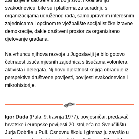
Zamišljene kao servis za bolji život i kvalitetniju
svakodnevicu, bile su i platforma za suradnju s
organizacijama udruženog rada, samoupravnim interesnim
zajednicama i općinom te vježbalište socijalističke izravne
demokracije, dakle društveni prostor za organizirano
djelovanje građana.
Na vrhuncu njihova razvoja u Jugoslaviji je bilo gotovo
četrnaest tisuća mjesnih zajednica s tisućama volontera,
aktivista i delegata. Njihovu djelatnost knjiga obrađuje iz
perspektive društvene povijesti, povijesti svakodnevice i
mikrohistorije.
Igor Duda
(Pula, 9. travnja 1977), povjesničar, predavač
hrvatske i europske povijesti 20. stoljeća na Sveučilištu
Jurja Dobrile u Puli. Osnovnu školu i gimnaziju završio u