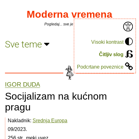
Moderna vremena
Pogledaj... sve je puno knjiga.
Sve teme
Visoki kontrast
Čitljiv slog
Podcrtane poveznice
IGOR DUDA
Socijalizam na kućnom
pragu
Nakladnik:
Srednja Europa
09/2023.
256 str., meki uvez