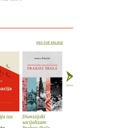
VIDI SVE KNJIGE
ja iza
Dionizijski
Grga Novak : Život
Anatomij
socijalizam
i djela
imperiju
Praksis škole
iša
Slobodan Prosperov
Davor Beg