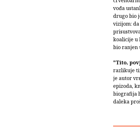
crvenoarmej
vođa ustank
drugo bio 
vizijom: da
prisustvova
koalicije u
bio ranjen
"Tito, pov
razlikuje t
je autor vr
epizoda, kn
biografija 
daleka proš