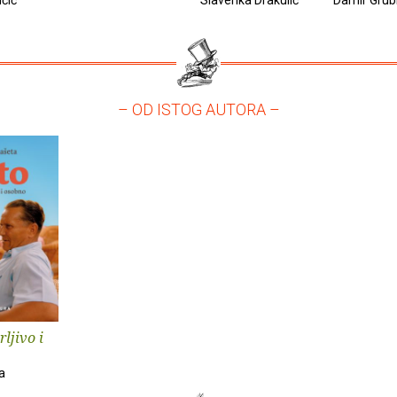
– OD ISTOG AUTORA –
rljivo i
a