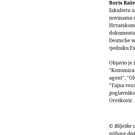
Boris Raše
fakultetu 
novinama u
Hrvatskom l
dokumentar
Deutsche we
tjedniku Ex
Objavio je 
"Komunizam"
agent", "Ol
"Tajna veza
poglavnikom
Orešković.
© Bilješke 
njihove dod