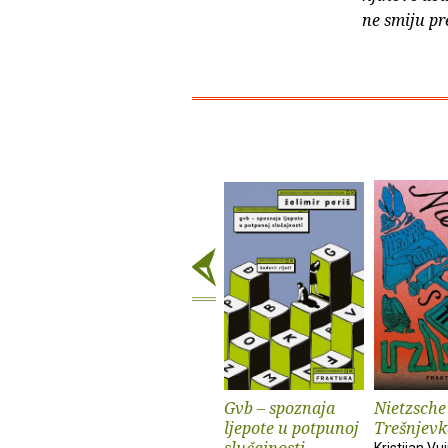
ne smiju pr
Gvb – spoznaja
Nietzsche
ljepote u potpunoj
Trešnjevk
slučajnosti
Kristijan Vuj