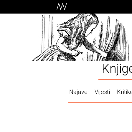
Knjig
Najave
Vijesti
Kritik