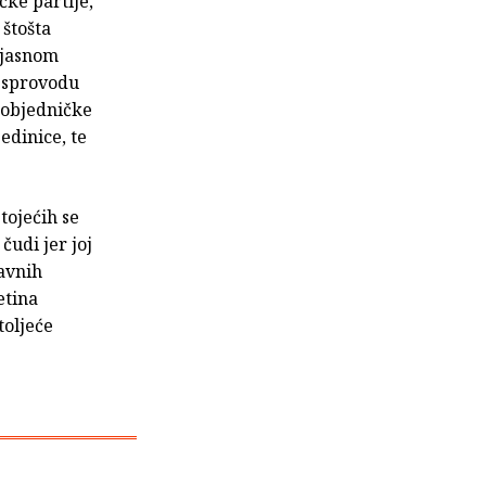
čke partije,
 štošta
s jasnom
e sprovodu
 pobjedničke
edinice, te
tojećih se
čudi jer joj
bavnih
etina
toljeće