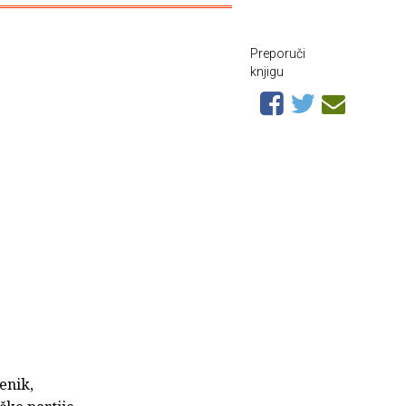
Preporuči
knjigu
enik,