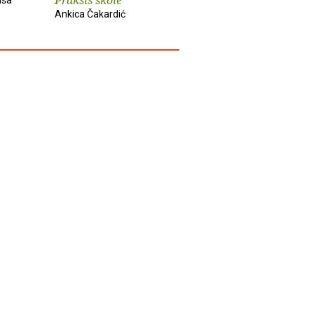
Ankica Čakardić
Novak