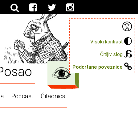
Visoki kontrast
Čitljiv slog
Posao
Podcrtane poveznice
ga
Podcast
Čitaonica