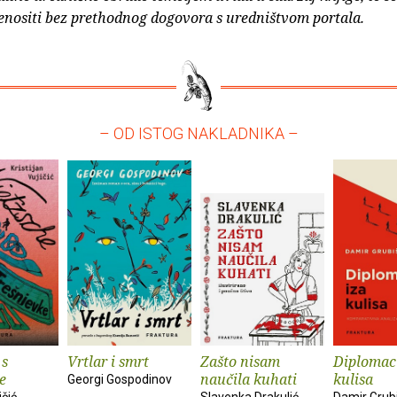
enositi bez prethodnog dogovora s uredništvom portala.
– OD ISTOG NAKLADNIKA –
 s
Vrtlar i smrt
Zašto nisam
Diplomaci
e
naučila kuhati
kulisa
Georgi Gospodinov
ičić
Slavenka Drakulić
Damir Grub