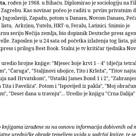
ta
, rođen je 1968. u Bihaću. Diplomirao je sociologiju na F
u Zagrebu. Kao novinar počeo je raditi u prvim privatnim
 Jugoslaviji, Zapadu, potom u Danasu, Novom Danasu, Peča
istu, Arkzinu, Yutelu, HRT-u, Feralu, Latinici. Snimio je
nu seriju Nečija zemlja, bio dopisnik Deutsche press agent
lle. Zaposlen je u 24 sata od početka izlaženja tog lista, pi
press i prilogu Best Book. Stalni je tv kritičar tjednika Nov
i uredio brojne knjige: "Mjesec boje krvi 1 - 4" (dječja tetral
, "Čaruga", "Staljinovi ubojice, Tito i Krleža", "Titov najtaj
uja nad Hrvatskom", "Ustaški James Bond 1 i 2", "Zabranjen
 Tita i Pavelića". Potom i "Ispovijed iz pakla", "Moj obračun
", "Deset dana u travnju"... Uredio je knjigu "Crna Dalija" 
o knjigama izrađene su na osnovu informacija dobivenih od 
atne uredničke obrade temeljem uvida u sadržaj knjige, te s