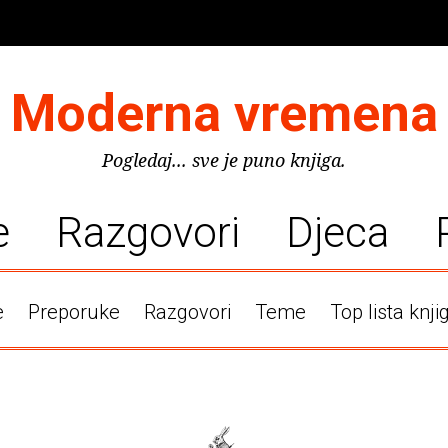
Moderna vremena
Pogledaj... sve je puno knjiga.
e
Razgovori
Djeca
e
Preporuke
Razgovori
Teme
Top lista knji