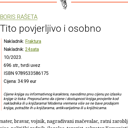
BORIS RAŠETA
Tito povjerljivo i osobno
Nakladnik:
Fraktura
Nakladnik:
24sata
10/2023.
696 str., tvrdi uvez
ISBN 9789533586175
Cijena: 34.99 eur
Cijene knjiga su informativnog karaktera, navodimo prvu cijenu po izlasku
knjige iz tiska. Preporučamo da cijene i dostupnost knjiga provjerite kod
nakladnika ili u knjižarama! Moderna vremena više se ne bave prodajom
knjiga, potražite ih u knjižarama, antikvarijatima ili u knjižnicama.
mater, bravar, vojnik, nagrađivani mačevalac, ratni zaroblj