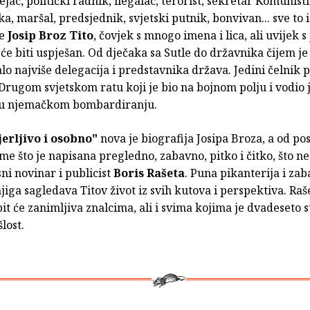
ac, politički radnik, ilegalac, terorist, sekretar Komunisti
a, maršal, predsjednik, svjetski putnik, bonvivan... sve to i
je
Josip Broz Tito
, čovjek s mnogo imena i lica, ali uvijek 
 će biti uspješan. Od dječaka sa Sutle do državnika čijem j
lo najviše delegacija i predstavnika država. Jedini čelnik
 Drugom svjetskom ratu koji je bio na bojnom polju i vodio j
 u njemačkom bombardiranju.
jerljivo i osobno"
nova je biografija Josipa Broza, a od pos
ime što je napisana pregledno, zabavno, pitko i čitko, što ne 
sni novinar i publicist
Boris Rašeta
. Puna pikanterija i za
jiga sagledava Titov život iz svih kutova i perspektiva. Raš
bit će zanimljiva znalcima, ali i svima kojima je dvadeseto s
lost.