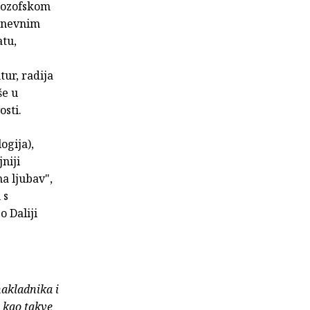
ilozofskom
 dnevnim
tu,
ur, radija
še u
osti.
ogija),
niji
a ljubav",
 s
o Daliji
nakladnika i
e kao takve