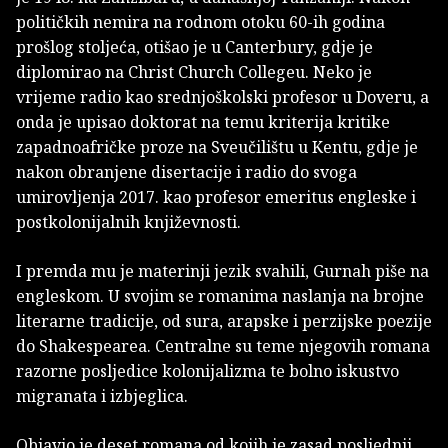
političkih nemira na rodnom otoku 60-ih godina
prošlog stoljeća, otišao je u Canterbury, gdje je
diplomirao na Christ Church Collegeu. Neko je
vrijeme radio kao srednjoškolski profesor u Doveru, a
onda je upisao doktorat na temu kriterija kritike
zapadnoafričke proze na Sveučilištu u Kentu, gdje je
nakon obranjene disertacije i radio do svoga
umirovljenja 2017. kao profesor emeritus engleske i
postkolonijalnih književnosti.
I premda mu je materinji jezik svahili, Gurnah piše na
engleskom. U svojim se romanima naslanja na brojne
literarne tradicije, od sura, arapske i perzijske poezije
do Shakespearea. Centralne su teme njegovih romana
razorne posljedice kolonijalizma te bolno iskustvo
migranata i izbjeglica.
Objavio je deset romana od kojih je zasad posljednji