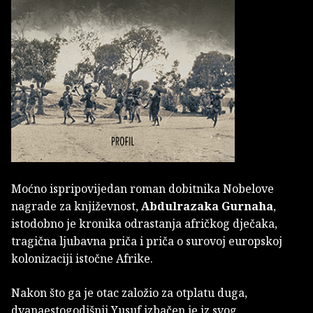
Moćno ispripovijedan roman dobitnika Nobelove
nagrade za književnost,
Abdulrazaka Gurnaha
,
istodobno je kronika odrastanja afričkog dječaka,
tragična ljubavna priča i priča o surovoj europskoj
kolonizaciji istočne Afrike.
Nakon što ga je otac založio za otplatu duga,
dvanaestogodišnji Yusuf izbačen je iz svog