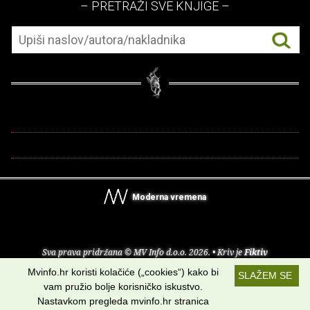
– PRETRAŽI SVE KNJIGE –
Moderna vremena
Sva prava pridržana © MV Info d.o.o. 2026. • Kriv je
Fiktiv
Mvinfo.hr koristi kolačiće („cookies“) kako bi
SLAŽEM SE
O nama
•
Pomoć
•
Uvjeti korištenja
•
RSS kanali
vam pružio bolje korisničko iskustvo.
Nastavkom pregleda mvinfo.hr stranica
Potraži nas na: