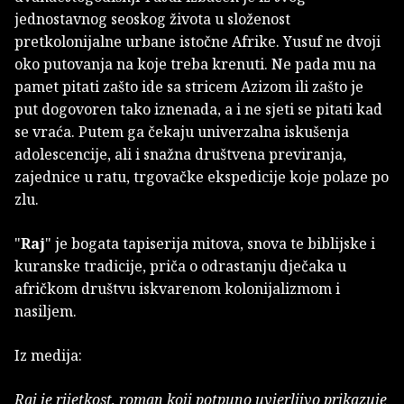
jednostavnog seoskog života u složenost
pretkolonijalne urbane istočne Afrike. Yusuf ne dvoji
oko putovanja na koje treba krenuti. Ne pada mu na
pamet pitati zašto ide sa stricem Azizom ili zašto je
put dogovoren tako iznenada, a i ne sjeti se pitati kad
se vraća. Putem ga čekaju univerzalna iskušenja
adolescencije, ali i snažna društvena previranja,
zajednice u ratu, trgovačke ekspedicije koje polaze po
zlu.
"
Raj
" je bogata tapiserija mitova, snova te biblijske i
kuranske tradicije, priča o odrastanju dječaka u
afričkom društvu iskvarenom kolonijalizmom i
nasiljem.
Iz medija:
Raj je rijetkost, roman koji potpuno uvjerljivo prikazuje