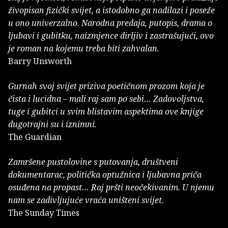
živopisan fizički svijet, a istodobno ga nadilazi i poseže
u ono univerzalno. Narodna predaja, putopis, drama o
ljubavi i gubitku, naizmjence dirljiv i zastrašujući, ovo
je roman na kojemu treba biti zahvalan.
Barry Unsworth
Gurnah svoj svijet priziva poetičnom prozom koja je
čista i lucidna – mali raj sam po sebi… Zadovoljstva,
tuge i gubitci u svim blistavim aspektima ove knjige
dugotrajni su i iznimni.
The Guardian
Zamršene pustolovine s putovanja, društveni
dokumentarac, politička optužnica i ljubavna priča
osuđena na propast… Raj pršti neočekivanim. U njemu
nam se zadivljujuće vraća uništeni svijet.
The Sunday Times