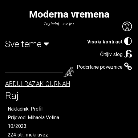
Moderna vremena
Pogledaj... sve je puno knjiga.
Sve teme
Visoki kontrast
Čitljiv slog
Podcrtane poveznice
ABDULRAZAK GURNAH
Raj
Nakladnik:
Profil
Prijevod: Mihaela Velina
10/2023.
224 str., meki uvez