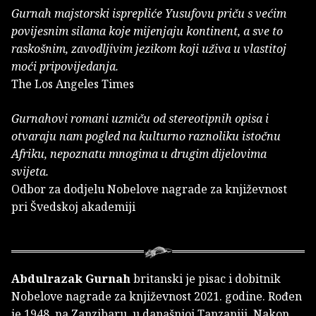
Gurnah majstorski isprepliće Yusufovu priču s većim
povijesnim silama koje mijenjaju kontinent, a sve to
raskošnim, zavodljivim jezikom koji uživa u vlastitoj
moći pripovijedanja.
The Los Angeles Times
Gurnahovi romani uzmiču od stereotipnih opisa i
otvaraju nam pogled na kulturno raznoliku istočnu
Afriku, nepoznatu mnogima u drugim dijelovima
svijeta.
Odbor za dodjelu Nobelove nagrade za književnost
pri Švedskoj akademiji
Abdulrazak Gurnah
britanski je pisac i dobitnik
Nobelove nagrade za književnost 2021. godine. Rođen
je 1948. na Zanzibaru, u današnjoj Tanzaniji. Nakon