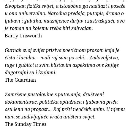
živopisan fizički svijet, a istodobno ga nadilazi i poseže
u ono univerzalno. Narodna predaja, putopis, drama o
ljubavi i gubitku, naizmjence dirljiv i zastrašujući, ovo
je roman na kojemu treba biti zahvalan.
Barry Unsworth
Gurnah svoj svijet priziva poetičnom prozom koja je
čista i lucidna – mali raj sam po sebi… Zadovoljstva,
tuge i gubitci u svim blistavim aspektima ove knjige
dugotrajni su i iznimni.
The Guardian
Zamršene pustolovine s putovanja, društveni
dokumentarac, politička optužnica i ljubavna priča
osuđena na propast… Raj pršti neočekivanim. U njemu
nam se zadivljujuće vraća uništeni svijet.
The Sunday Times