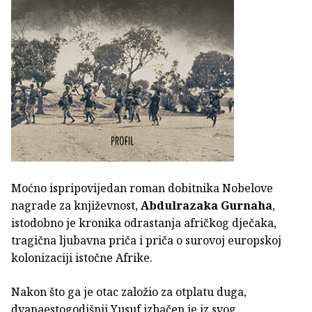
Moćno ispripovijedan roman dobitnika Nobelove
nagrade za književnost,
Abdulrazaka Gurnaha
,
istodobno je kronika odrastanja afričkog dječaka,
tragična ljubavna priča i priča o surovoj europskoj
kolonizaciji istočne Afrike.
Nakon što ga je otac založio za otplatu duga,
dvanaestogodišnji Yusuf izbačen je iz svog