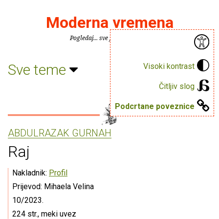
Moderna vremena
Pogledaj... sve je puno knjiga.
Sve teme
Visoki kontrast
Čitljiv slog
Podcrtane poveznice
ABDULRAZAK GURNAH
Raj
Nakladnik:
Profil
Prijevod: Mihaela Velina
10/2023.
224 str., meki uvez