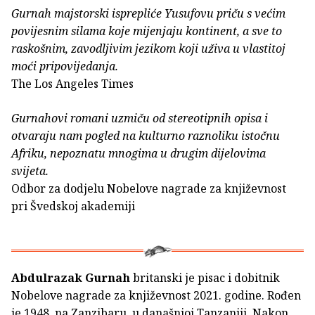
Gurnah majstorski isprepliće Yusufovu priču s većim
povijesnim silama koje mijenjaju kontinent, a sve to
raskošnim, zavodljivim jezikom koji uživa u vlastitoj
moći pripovijedanja.
The Los Angeles Times
Gurnahovi romani uzmiču od stereotipnih opisa i
otvaraju nam pogled na kulturno raznoliku istočnu
Afriku, nepoznatu mnogima u drugim dijelovima
svijeta.
Odbor za dodjelu Nobelove nagrade za književnost
pri Švedskoj akademiji
Abdulrazak Gurnah
britanski je pisac i dobitnik
Nobelove nagrade za književnost 2021. godine. Rođen
je 1948. na Zanzibaru, u današnjoj Tanzaniji. Nakon