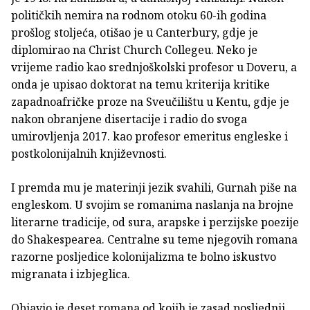
političkih nemira na rodnom otoku 60-ih godina
prošlog stoljeća, otišao je u Canterbury, gdje je
diplomirao na Christ Church Collegeu. Neko je
vrijeme radio kao srednjoškolski profesor u Doveru, a
onda je upisao doktorat na temu kriterija kritike
zapadnoafričke proze na Sveučilištu u Kentu, gdje je
nakon obranjene disertacije i radio do svoga
umirovljenja 2017. kao profesor emeritus engleske i
postkolonijalnih književnosti.
I premda mu je materinji jezik svahili, Gurnah piše na
engleskom. U svojim se romanima naslanja na brojne
literarne tradicije, od sura, arapske i perzijske poezije
do Shakespearea. Centralne su teme njegovih romana
razorne posljedice kolonijalizma te bolno iskustvo
migranata i izbjeglica.
Objavio je deset romana od kojih je zasad posljednji