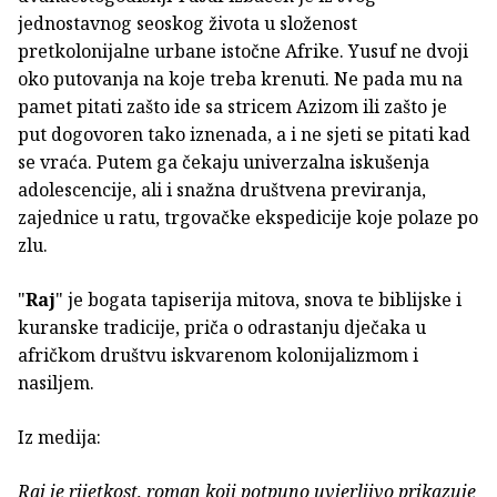
jednostavnog seoskog života u složenost
pretkolonijalne urbane istočne Afrike. Yusuf ne dvoji
oko putovanja na koje treba krenuti. Ne pada mu na
pamet pitati zašto ide sa stricem Azizom ili zašto je
put dogovoren tako iznenada, a i ne sjeti se pitati kad
se vraća. Putem ga čekaju univerzalna iskušenja
adolescencije, ali i snažna društvena previranja,
zajednice u ratu, trgovačke ekspedicije koje polaze po
zlu.
"
Raj
" je bogata tapiserija mitova, snova te biblijske i
kuranske tradicije, priča o odrastanju dječaka u
afričkom društvu iskvarenom kolonijalizmom i
nasiljem.
Iz medija:
Raj je rijetkost, roman koji potpuno uvjerljivo prikazuje