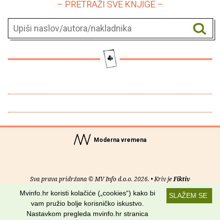
– PRETRAŽI SVE KNJIGE –
Moderna vremena
Sva prava pridržana © MV Info d.o.o. 2026. • Kriv je
Fiktiv
Mvinfo.hr koristi kolačiće („cookies“) kako bi
SLAŽEM SE
O nama
•
Pomoć
•
Uvjeti korištenja
•
RSS kanali
vam pružio bolje korisničko iskustvo.
Nastavkom pregleda mvinfo.hr stranica
Potraži nas na: