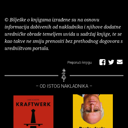
© Bilješke o knjigama izrađene su na osnovu
informacija dobivenih od nakladnika i njihove dodatne
uredničke obrade temeljem uvida u sadržaj knjige, te se
kao takve ne smiju prenositi bez prethodnog dogovora s
uredništvom portala.
Preporuči knjigu
– OD ISTOG NAKLADNIKA –