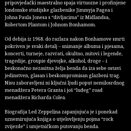
pripovjedački maestralno spaja virtuozne i profinjene
londonske studijske glazbenike Jimmyja Pagea i
Johna Paula Jonesa s “divljacima” iz Midlandsa,
Robertom Plantom i Johnom Bonhamom.
Od debija iz 1968. do razlaza nakon Bonhamove smrti
pokriven je svaki detalj – snimanje albuma i pjesama,
koncerti, turneje, razvrati, okultno, mitovi i legende,
tragedije, groupie djevojke, alkohol, droge – i
beskonačno nezasitna želja benda da iza sebe ostavi
jedinstven, glasan i beskompromisan glazbeni trag.
Nisu zaboravljeni ni ključni ljudi poput nemilosrdnog
menadžera Petera Granta i još “luđeg” road
menadžera Richarda Colea.
Biografija Led Zeppelina zapanjujuća je i ponekad
uznemirujuća knjiga o utjelovljenju pojma “rock
zvijezde” i umjetničkom putovanju benda.