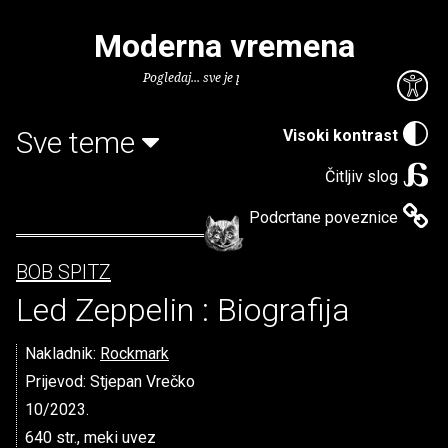
Moderna vremena
Pogledaj... sve je puno knjiga.
Sve teme
Visoki kontrast
Čitljiv slog
Podcrtane poveznice
BOB SPITZ
Led Zeppelin : Biografija
Nakladnik:
Rockmark
Prijevod: Stjepan Vrečko
10/2023.
640 str., meki uvez