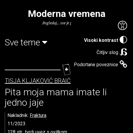
Moderna vremena
Pogledaj... sve je puno knjiga.
Sve teme
Visoki kontrast
Čitljiv slog
Podcrtane poveznice
TISJA KLJAKOVIĆ BRAIĆ
Pita moja mama imate li
jedno jaje
Nakladnik:
Fraktura
11/2023.
128 str., tvrdi uvez s ovitkom