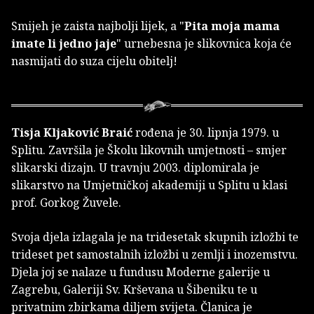
Smijeh je zaista najbolji lijek, a "
Pita moja mama
imate li jedno jaje
" urnebesna je slikovnica koja će
nasmijati do suza cijelu obitelj!
Tisja Kljaković Braić
rođena je 30. lipnja 1979. u
Splitu. Završila je Školu likovnih umjetnosti – smjer
slikarski dizajn. U travnju 2003. diplomirala je
slikarstvo na Umjetničkoj akademiji u Splitu u klasi
prof. Gorkog Žuvele.
Svoja djela izlagala je na tridesetak skupnih izložbi te
trideset pet samostalnih izložbi u zemlji i inozemstvu.
Djela joj se nalaze u fundusu Moderne galerije u
Zagrebu, Galeriji Sv. Krševana u Šibeniku te u
privatnim zbirkama diljem svijeta. Članica je