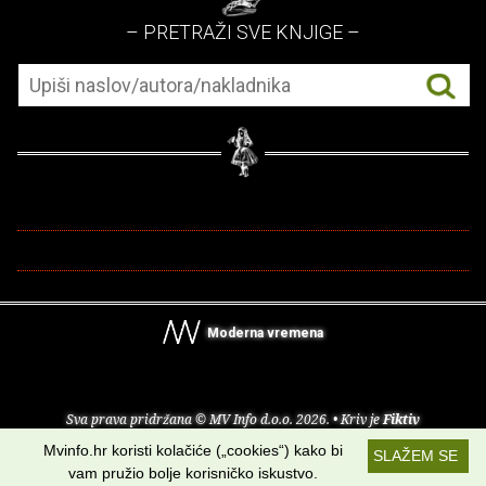
– PRETRAŽI SVE KNJIGE –
Moderna vremena
Sva prava pridržana © MV Info d.o.o. 2026. • Kriv je
Fiktiv
Mvinfo.hr koristi kolačiće („cookies“) kako bi
SLAŽEM SE
O nama
•
Pomoć
•
Uvjeti korištenja
•
RSS kanali
vam pružio bolje korisničko iskustvo.