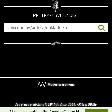
– PRETRAŽI SVE KNJIGE –
Moderna vremena
Sva prava pridržana © MV Info d.o.o. 2026. • Kriv je
Fiktiv
Mvinfo.hr koristi kolačiće („cookies“) kako bi