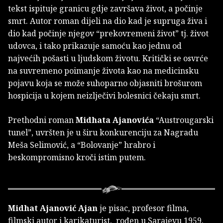
tekst ispituje granicu gdje završava život, a počinje
smrt. Autor roman dijeli na dio kad je supruga živa i
dio kad počinje njegov “prekovremeni život” tj. život
udovca, i tako prikazuje samoću kao jednu od
najvećih pošasti u ljudskom životu. Kritički se osvrće
na suvremeno poimanje života kao na medicinsku
pojavu koja se može suhoparno objasniti brošurom
hospicija u kojem neizlječivi bolesnici čekaju smrt.
Prethodni roman
Midhata Ajanovića
“Austrougarski
tunel”, uvršten je u širu konkurenciju za Nagradu
Meša Selimović, a “Bolovanje” hrabro i
beskompromisno kroči istim putem.
Midhat Ajanović Ajan
je pisac, profesor filma,
filmski autor i karikaturist, rođen u Sarajevu 1959.