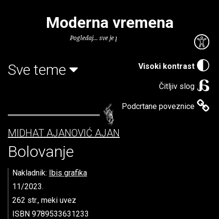
Moderna vremena
Pogledaj... sve je puno knjiga.
Sve teme
Visoki kontrast
Čitljiv slog
Podcrtane poveznice
MIDHAT AJANOVIĆ AJAN
Bolovanje
Nakladnik:
Ibis grafika
11/2023.
262 str., meki uvez
ISBN 9789533631233