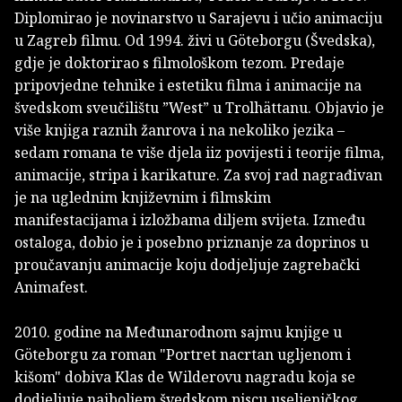
Diplomirao je novinarstvo u Sarajevu i učio animaciju
u Zagreb filmu. Od 1994. živi u Göteborgu (Švedska),
gdje je doktorirao s filmološkom tezom. Predaje
pripovjedne tehnike i estetiku filma i animacije na
švedskom sveučilištu ”West” u Trolhättanu. Objavio je
više knjiga raznih žanrova i na nekoliko jezika –
sedam romana te više djela iiz povijesti i teorije filma,
animacije, stripa i karikature. Za svoj rad nagrađivan
je na uglednim književnim i filmskim
manifestacijama i izložbama diljem svijeta. Između
ostaloga, dobio je i posebno priznanje za doprinos u
proučavanju animacije koju dodjeljuje zagrebački
Animafest.
2010. godine na Međunarodnom sajmu knjige u
Göteborgu za roman "Portret nacrtan ugljenom i
kišom" dobiva Klas de Wilderovu nagradu koja se
dodjeljuje najboljem švedskom piscu useljeničkog