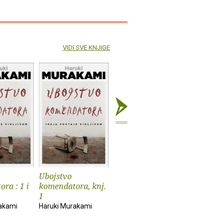
VIDI SVE KNJIGE
Ubojstvo
Ubojstvo
Slon nest
ra : 1 i
komendatora, knj.
komendatora, knj.
Haruki Mu
1
2
akami
Haruki Murakami
Haruki Murakami