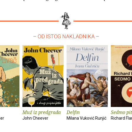
– OD ISTOG NAKLADNIKA –
Muž iz predgrađa
Delfin
Sedmo pi
er
John Cheever
Milana Vuković Runjić
Richard Fl