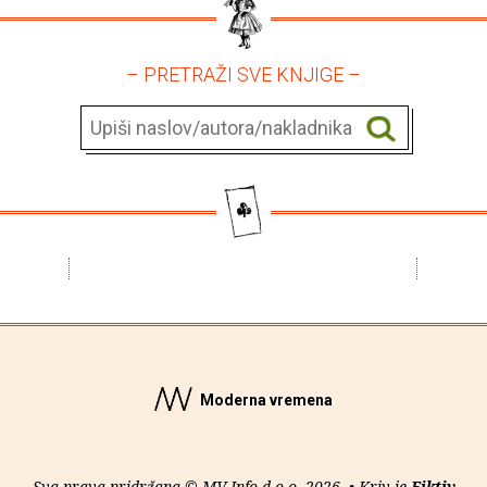
– PRETRAŽI SVE KNJIGE –
Moderna vremena
Sva prava pridržana © MV Info d.o.o. 2026. • Kriv je
Fiktiv