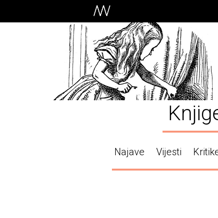
Knjig
Najave
Vijesti
Kritik