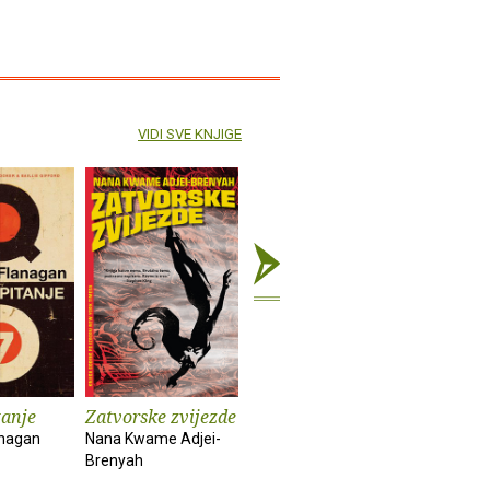
VIDI SVE KNJIGE
tanje
Zatvorske zvijezde
Kuća duhova
Kronike :
anagan
Nana Kwame Adjei-
Isabel Allende
Bob Dylan
Brenyah