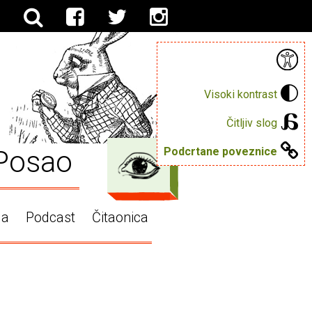
Visoki kontrast
Čitljiv slog
Posao
Podcrtane poveznice
ga
Podcast
Čitaonica