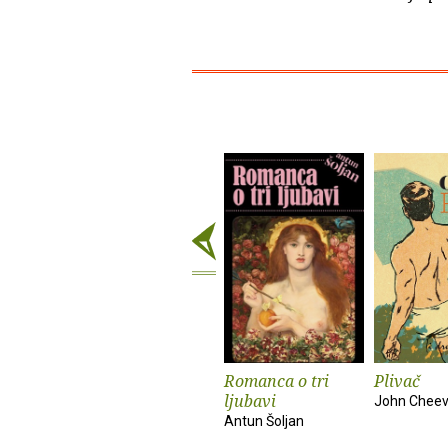
Romanca o tri
Plivač
ljubavi
John Cheev
Antun Šoljan