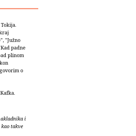
 Tokija.
kraj
e", "Južno
 "Kad padne
apad plinom
akon
 govorim o
 Kafka.
nakladnika i
e kao takve