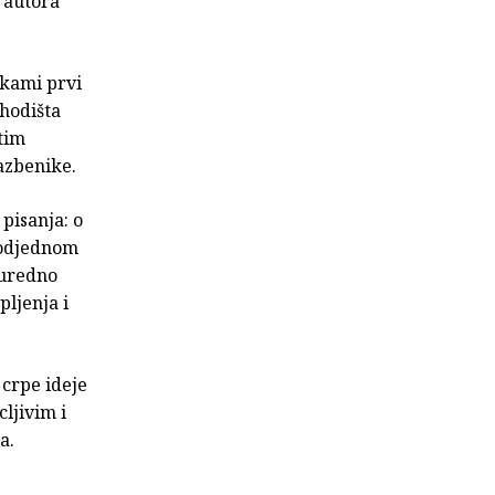
g autora
akami prvi
shodišta
itim
azbenike.
pisanja: o
 odjednom
 uredno
ljenja i
 crpe ideje
ljivim i
a.