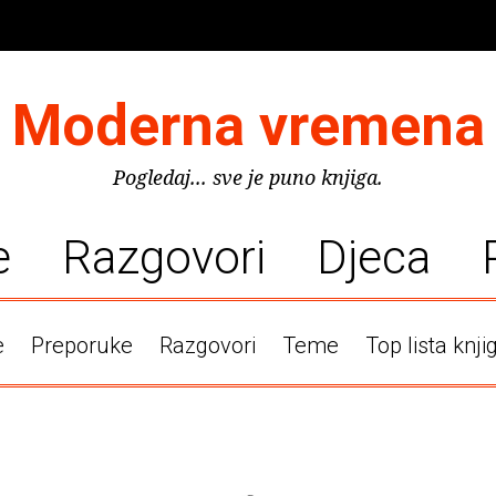
Moderna vremena
Pogledaj... sve je puno knjiga.
e
Razgovori
Djeca
e
Preporuke
Razgovori
Teme
Top lista knji