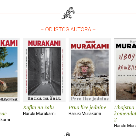
– OD ISTOG AUTORA –
Kafka na žalu
Prvo lice jednine
Ubojstvo
sac
komendato
Haruki Murakami
Haruki Murakami
2
akami
Haruki Mur