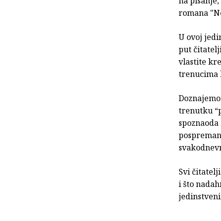
na pisanje,
romana "No
U ovoj jedi
put čitatel
vlastite kr
trenucima 
Doznajemo o
trenutku “
spoznaoda ž
pospremanj
svakodnevne
Svi čitatel
i što nadah
jedinstven