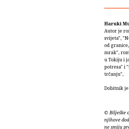
Haruki M
Autor je r
svijeta", "N
od granice,
mrak", rom
u Tokiju i 
potresa" i
trčanju",
Dobitnik je
© Bilješke 
njihove dod
ne smiju pr