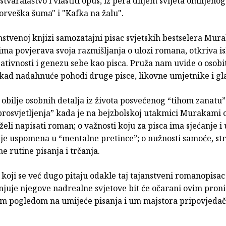
 stvaralaštvo i vlastiti opus, iz pera diljem svijeta omiljeno
rveška šuma" i "Kafka na žalu".
nstvenoj knjizi samozatajni pisac svjetskih bestselera Mur
jima povjerava svoja razmišljanja o ulozi romana, otkriva i
eativnosti i genezu sebe kao pisca. Pruža nam uvide o osob
kad nadahnuće pohodi druge pisce, likovne umjetnike i gl
bilje osobnih detalja iz života posvećenog “tihom zanatu” 
prosvjetljenja” kada je na bejzbolskoj utakmici Murakami
eli napisati roman; o važnosti koju za pisca ima sjećanje i
e uspomena u “mentalne pretince”; o nužnosti samoće, strp
 rutine pisanja i trčanja.
ji koji se već dugo pitaju odakle taj tajanstveni romanopisac
njuje njegove nadrealne svjetove bit će očarani ovim pronic
im pogledom na umijeće pisanja i um majstora pripovjedač