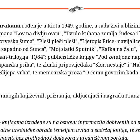
urakami
rođen je u Kiotu 1949. godine, a sada živi u blizini
omana "Lov na divlju ovcu", "Tvrdo kuhana zemlja čudesa i 
orveška šuma", "Pleši pleši pleši", "Ljetopis Ptice- navijalic
 zapadno od Sunca", "Moj slatki Sputnik", "Kafka na žalu",
an-trilogija "IQ84"; publicističke knjige "Pod zemljom: n
japanska psiha", te zbirki pripovijedaka "Slon nestaje" i "N
 "Slijepa vrba", te memoarska proza "O čemu govorim kada
 mnogih književnih priznanja, uključujući i nagradu Franz
o knjigama izrađene su na osnovu informacija dobivenih od 
atne uredničke obrade temeljem uvida u sadržaj knjige, te s
enositi bez prethodnog dogovora s uredništvom portala.