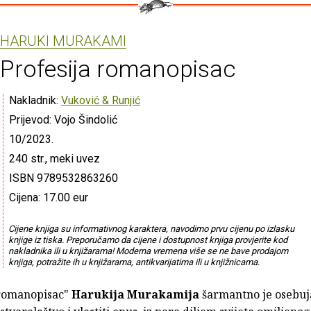
HARUKI MURAKAMI
Profesija romanopisac
Nakladnik:
Vuković & Runjić
Prijevod: Vojo Šindolić
10/2023.
240 str., meki uvez
ISBN 9789532863260
Cijena: 17.00 eur
Cijene knjiga su informativnog karaktera, navodimo prvu cijenu po izlasku
knjige iz tiska. Preporučamo da cijene i dostupnost knjiga provjerite kod
nakladnika ili u knjižarama! Moderna vremena više se ne bave prodajom
knjiga, potražite ih u knjižarama, antikvarijatima ili u knjižnicama.
 romanopisac"
Harukija Murakamija
šarmantno je osebuj