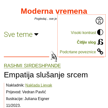
Moderna vremena
Pogledaj... sve je puno knjiga.
Sve teme
Visoki kontrast
Čitljiv slog
Podcrtane poveznice
RASHMI SIRDESHPANDE
Empatija slušanje srcem
Nakladnik:
Naklada Ljevak
Prijevod: Vedran Pavlić
Ilustracije: Juliana Eigner
11/2023.