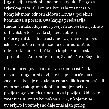
Jugoslaviji u razdoblju nakon završetka Drugoga
svjetskog rata, ali i onima koji žele znati više o
kompleksnom odnosu Židova i Hrvata, posebice
komunista u poraću. Ova knjiga predstavlja
fundamentalan doprinos povijesti židovske zajednice
u Hrvatskoj te će svaki sljedeći pokušaj
historiografske, ali i društvene rasprave o njihovu
iskustvu nužno morati uzeti u obzir autoričinu
interpretaciju i zaključke do kojih je ona došla.
– prof. dr. sc. Andrea Feldman, Sveučilište u Zagrebu
U svom predgovoru autorica skromno ističe da
njezina knjiga predstavlja tek „djelić priče male
zajednice koja je nastala na rubu velikih carstava”, ali
ovim smo rukopisom dobili utemeljen prikaz
povijesnoga konteksta nastanka i povijesti židovske
zajednice u Hrvatskoj nakon 1945., u kojemu se
uvjerljivo i utemeljeno daje značajan prilog