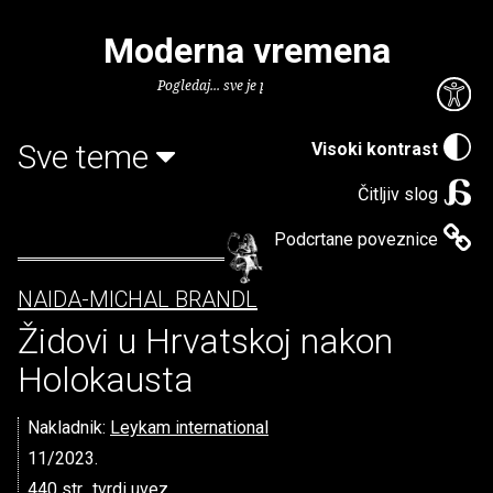
Moderna vremena
Pogledaj... sve je puno knjiga.
Sve teme
Visoki kontrast
Čitljiv slog
Podcrtane poveznice
NAIDA-MICHAL BRANDL
Židovi u Hrvatskoj nakon
Holokausta
Nakladnik:
Leykam international
11/2023.
440 str., tvrdi uvez