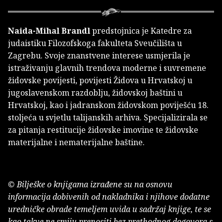
Naida-Mihal Brandl
predstojnica je Katedre za
judaistiku Filozofskoga fakulteta Sveučilišta u
Zagrebu. Svoje znanstvene interese usmjerila je
istraživanju glavnih trendova moderne i suvremene
židovske povijesti, povijesti Židova u Hrvatskoj u
jugoslavenskom razdoblju, židovskoj baštini u
Hrvatskoj, kao i jadranskom židovskom poviješću 18.
stoljeća u svjetlu talijanskih arhiva. Specijalizirala se
za pitanja restitucije židovske imovine te židovske
materijalne i nematerijalne baštine.
© Bilješke o knjigama izrađene su na osnovu
informacija dobivenih od nakladnika i njihove dodatne
uredničke obrade temeljem uvida u sadržaj knjige, te se
kao takve ne smiju prenositi bez prethodnog dogovora s