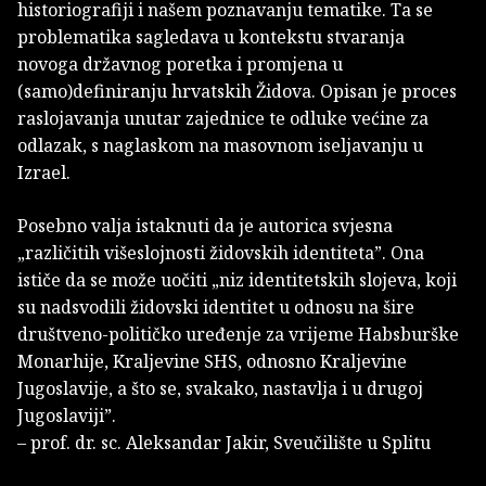
historiografiji i našem poznavanju tematike. Ta se
problematika sagledava u kontekstu stvaranja
novoga državnog poretka i promjena u
(samo)definiranju hrvatskih Židova. Opisan je proces
raslojavanja unutar zajednice te odluke većine za
odlazak, s naglaskom na masovnom iseljavanju u
Izrael.
Posebno valja istaknuti da je autorica svjesna
„različitih višeslojnosti židovskih identiteta”. Ona
ističe da se može uočiti „niz identitetskih slojeva, koji
su nadsvodili židovski identitet u odnosu na šire
društveno-političko uređenje za vrijeme Habsburške
Monarhije, Kraljevine SHS, odnosno Kraljevine
Jugoslavije, a što se, svakako, nastavlja i u drugoj
Jugoslaviji”.
– prof. dr. sc. Aleksandar Jakir, Sveučilište u Splitu