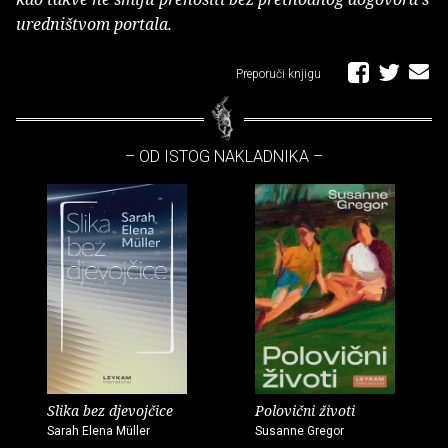
uredništvom portala.
Preporuči knjigu
– OD ISTOG NAKLADNIKA –
Slika bez djevojčice
Polovični životi
Sarah Elena Müller
Susanne Gregor