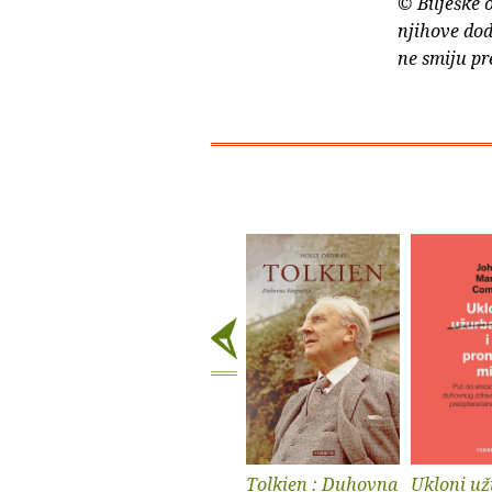
© Bilješke 
njihove dod
ne smiju pr
Tolkien : Duhovna
Ukloni už