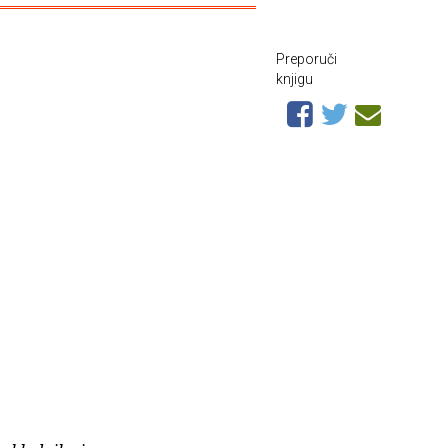
Preporuči
knjigu