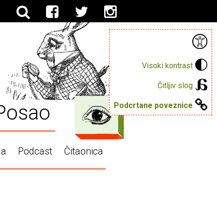
Visoki kontrast
Čitljiv slog
Posao
Podcrtane poveznice
ga
Podcast
Čitaonica