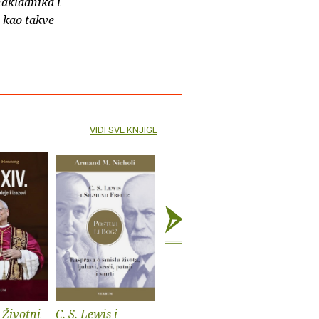
nakladnika i
e kao takve
VIDI SVE KNJIGE
 Životni
C. S. Lewis i
Sveti Augustin
Fokusiraj