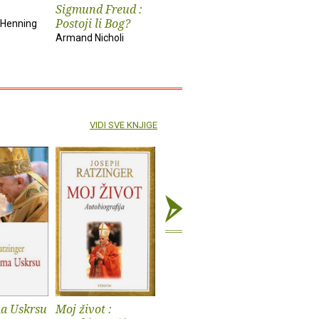
Sigmund Freud :
Giovanni Papini
Cal Newpor
Postoji li Bog?
 Henning
Armand Nicholi
VIDI SVE KNJIGE
a Uskrsu
Moj život :
Na putu k Isusu
Europa: N