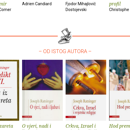
 mir
profil
Adrien Candiard
Fjodor Mihajlovič
 Comer
Dostojevski
Christophe
– OD ISTOG AUTORA –
azareta
O vjeri, nadi i
Crkva, Izrael i
Hod prem