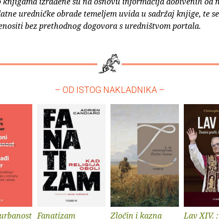
o knjigama izrađene su na osnovu informacija dobivenih od 
atne uredničke obrade temeljem uvida u sadržaj knjige, te s
enositi bez prethodnog dogovora s uredništvom portala.
– OD ISTOG NAKLADNIKA –
urbanost
Fanatizam
Zločin i kazna
Lav XIV. :