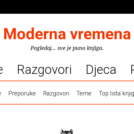
Moderna vremena
Pogledaj... sve je puno knjiga.
e
Razgovori
Djeca
e
Preporuke
Razgovori
Teme
Top lista knji