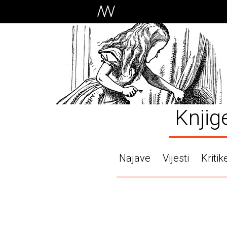
Knjig
Najave
Vijesti
Kritik