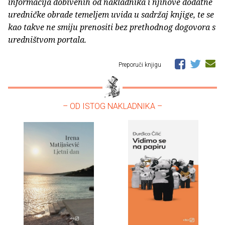
informacija dobivenih od nakladnika i njihove dodatne
uredničke obrade temeljem uvida u sadržaj knjige, te se
kao takve ne smiju prenositi bez prethodnog dogovora s
uredništvom portala.
Preporuči knjigu
– OD ISTOG NAKLADNIKA –