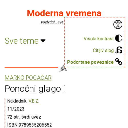
Moderna vremena
Pogledaj... sve je puno knjiga.
Sve teme
Visoki kontrast
Čitljiv slog
Podcrtane poveznice
MARKO POGAČAR
Ponoćni glagoli
Nakladnik:
V.B.Z.
11/2023.
72 str., tvrdi uvez
ISBN 9789535206552