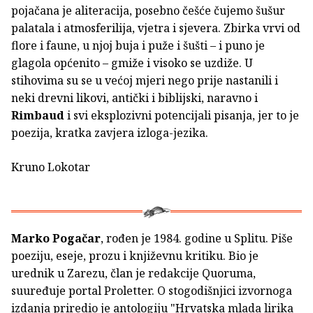
pojačana je aliteracija, posebno češće čujemo šušur
palatala i atmosferilija, vjetra i sjevera. Zbirka vrvi od
flore i faune, u njoj buja i puže i šušti – i puno je
glagola općenito – gmiže i visoko se uzdiže. U
stihovima su se u većoj mjeri nego prije nastanili i
neki drevni likovi, antički i biblijski, naravno i
Rimbaud
i svi eksplozivni potencijali pisanja, jer to je
poezija, kratka zavjera izloga-jezika.
Kruno Lokotar
Marko Pogačar
, rođen je 1984. godine u Splitu. Piše
poeziju, eseje, prozu i književnu kritiku. Bio je
urednik u Zarezu, član je redakcije Quoruma,
suuređuje portal Proletter. O stogodišnjici izvornoga
izdanja priredio je antologiju "Hrvatska mlada lirika