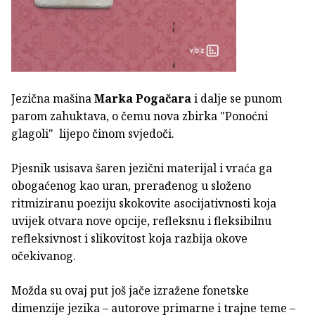
Jezična mašina
Marka Pogačara
i dalje se punom
parom zahuktava, o čemu nova zbirka "Ponoćni
glagoli" lijepo činom svjedoči.
Pjesnik usisava šaren jezični materijal i vraća ga
obogaćenog kao uran, prerađenog u složeno
ritmiziranu poeziju skokovite asocijativnosti koja
uvijek otvara nove opcije, refleksnu i fleksibilnu
refleksivnost i slikovitost koja razbija okove
očekivanog.
Možda su ovaj put još jače izražene fonetske
dimenzije jezika – autorove primarne i trajne teme –