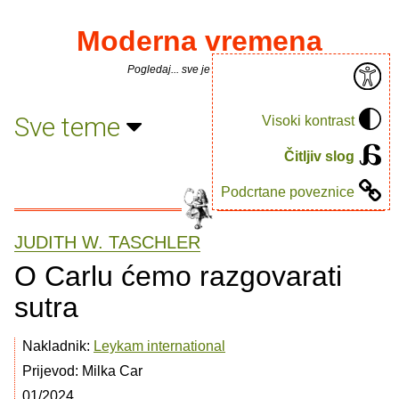
Moderna vremena
Pogledaj... sve je puno knjiga.
Sve teme
Visoki kontrast
Čitljiv slog
Podcrtane poveznice
JUDITH W. TASCHLER
O Carlu ćemo razgovarati
sutra
Nakladnik:
Leykam international
Prijevod: Milka Car
01/2024.