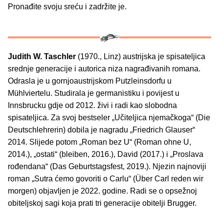
Pronađite svoju sreću i zadržite je.
Judith W. Taschler
(1970., Linz) austrijska je spisateljica
srednje generacije i autorica niza nagrađivanih romana.
Odrasla je u gornjoaustrijskom Putzleinsdorfu u
Mühlviertelu. Studirala je germanistiku i povijest u
Innsbrucku gdje od 2012. živi i radi kao slobodna
spisateljica. Za svoj bestseler „Učiteljica njemačkoga“ (Die
Deutschlehrerin) dobila je nagradu „Friedrich Glauser“
2014. Slijede potom „Roman bez U“ (Roman ohne U,
2014.), „ostati“ (bleiben, 2016.), David (2017.) i „Proslava
rođendana“ (Das Geburtstagsfest, 2019.). Njezin najnoviji
roman „Sutra ćemo govoriti o Carlu“ (Über Carl reden wir
morgen) objavljen je 2022. godine. Radi se o opsežnoj
obiteljskoj sagi koja prati tri generacije obitelji Brugger.