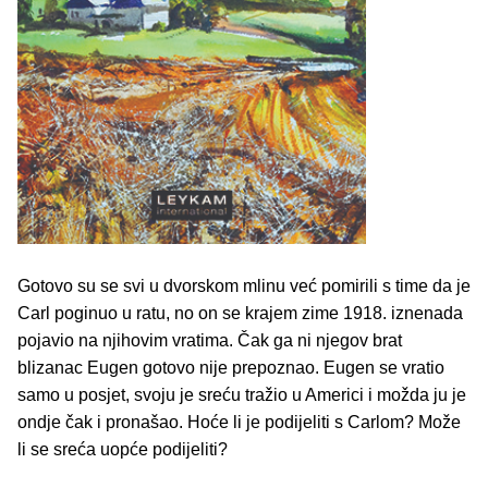
Gotovo su se svi u dvorskom mlinu već pomirili s time da je
Carl poginuo u ratu, no on se krajem zime 1918. iznenada
pojavio na njihovim vratima. Čak ga ni njegov brat
blizanac Eugen gotovo nije prepoznao. Eugen se vratio
samo u posjet, svoju je sreću tražio u Americi i možda ju je
ondje čak i pronašao. Hoće li je podijeliti s Carlom? Može
li se sreća uopće podijeliti?