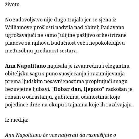
životu.
No zadovoljstvo nije dugo trajalo jer se sjena iz
Williamove prošlosti nadvila nad obitelj Padavano
ugrožavajući ne samo Julijine pažljivo orkestrirane
planove za njihovu budućnost već i nepokolebljivu
međusobnu predanost sestara.
Ann Napolitano
napisala je izvanrednu i elegantnu
obiteljsku sagu s puno suosjećanja i razumijevanja
prema ljudskim nesavršenostima propitujući snagu
bezuvjetne ljubavi. "
Dobar dan, ljepoto
" raskošan je
roman o odrastanju, gubitcima, odanostima koje
pojedince drže na okupu i tajnama koje ih razdvajaju.
Iz medija:
Ann Napolitano će vas natjerati da razmišljate o