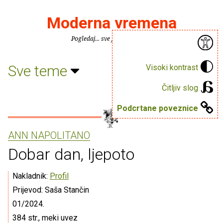
Moderna vremena
Pogledaj... sve je puno knjiga.
Sve teme
Visoki kontrast
Čitljiv slog
Podcrtane poveznice
ANN NAPOLITANO
Dobar dan, ljepoto
Nakladnik:
Profil
Prijevod: Saša Stančin
01/2024.
384 str., meki uvez