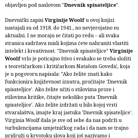
objavljen pod naslovom "
Dnevnik spisateljice
".
Dnevnički zapisi
Virginije Woolf
u ovoj knjizi
nastajali su od 1918. do 1941., no nevjerojatno su
aktualni. I ne moraju se čitati po redu – ali svaka
stranica sadržava misli kojima ćete nahraniti vlastiti
intelekt i kreativnost. "Dnevnik spisateljice"
Virginije
Woolf
vrlo je poticajno štivo i svakako se treba složiti
s teoretičarkom i kritičarkom Natašom Govedić, koja
je u pogovoru napisala: "Ako želite znati kako
funkcionira književnost iznutra, pročitajte 'Dnevnik
spisateljice'. Ako želite učiti o stilovima proze i
stilovima kritike, čitajte nekoliko puta 'Dnevnik
spisateljice'. Ako želite izdržati u bilo kojoj vrsti
stvaralaštva, imajte kraj jastuka 'Dnevnik spisateljice'.
Virginia Woolf dala je sve od sebe da nas podrži u
turbulencijama umjetničkog rada i da nam se trajno
pridruži u krvotoku slova koji još nazivamo i