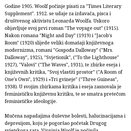
Godine 1905. Woolf počinje pisati za "Times Literary
Supplement". 1912. se udaje za izdavača, pisca i
društvenog aktivistu Leonarda Woolfa. Uskoro
objavljuje svoj prvi roman "The voyage out" (1915).
Nakon romana "Night and Day" (1919) i "Jacob's
Room" (1920) slijede veliki domašaji književnoga
modernizma, romani "Gospođa Dalloway" ("Mrs.
Dalloway", 1925), "Svjetionik", ("To the Lighthouse"
1927), "Valovi" ("The Waves", 1931), te zbirke eseja i
književnih kritika, "Svoj vlastiti prostor" ("A Room of
One's Own", 1929) i «Tri gvineje" ("Three Guineas",
1938). U svojim zbirkama kritika i eseja zasnovala je
feminističku književnu kritiku, te se smatra pretečom
feminističke ideologije.
Mučena napadajima duševne bolesti, halucinacijama i
depresijom, koju je pogoršao početak Drugog
svjetskoga rata, Virginia Woolf je počinila