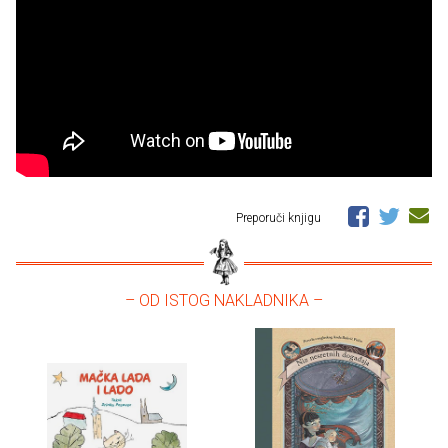
Preporuči knjigu
– OD ISTOG NAKLADNIKA –