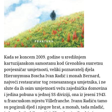
Kada se koncem 2009. godine u središnjem
kartuzijanskom samostanu kod Grenoblea susretnu
povjesničar umjetnosti, veliki poznavatelj djela
Hieronymusa Boscha Ivan Radić i monah Bernard,
najveći restaurator tog renesansnoga umjetnika, i ne
slute da ih osim umjetnosti vežu zajednička domovina
i jedina pobuna u jednoj SS diviziji, ona iz jeseni 1943.
u francuskom mjestu Villefranche. Ivanu Radiću tamo
su poginuli djed i njegov brat, a monah, tada mladić,