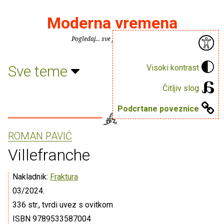
Moderna vremena
Pogledaj... sve je puno knjiga.
Sve teme
Visoki kontrast
Čitljiv slog
Podcrtane poveznice
ROMAN PAVIĆ
Villefranche
Nakladnik:
Fraktura
03/2024.
336 str., tvrdi uvez s ovitkom
ISBN 9789533587004