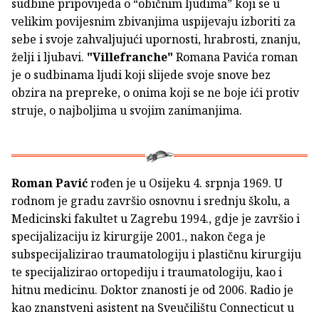
sudbine pripovijeda o “običnim ljudima” koji se u
velikim povijesnim zbivanjima uspijevaju izboriti za
sebe i svoje zahvaljujući upornosti, hrabrosti, znanju,
želji i ljubavi.
"Villefranche"
Romana Pavića roman
je o sudbinama ljudi koji slijede svoje snove bez
obzira na prepreke, o onima koji se ne boje ići protiv
struje, o najboljima u svojim zanimanjima.
Roman Pavić
rođen je u Osijeku 4. srpnja 1969. U
rodnom je gradu završio osnovnu i srednju školu, a
Medicinski fakultet u Zagrebu 1994., gdje je završio i
specijalizaciju iz kirurgije 2001., nakon čega je
subspecijalizirao traumatologiju i plastičnu kirurgiju
te specijalizirao ortopediju i traumatologiju, kao i
hitnu medicinu. Doktor znanosti je od 2006. Radio je
kao znanstveni asistent na Sveučilištu Connecticut u