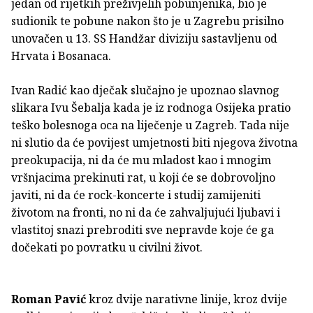
jedan od rijetkih preživjelih pobunjenika, bio je
sudionik te pobune nakon što je u Zagrebu prisilno
unovačen u 13. SS Handžar diviziju sastavljenu od
Hrvata i Bosanaca.
Ivan Radić kao dječak slučajno je upoznao slavnog
slikara Ivu Šebalja kada je iz rodnoga Osijeka pratio
teško bolesnoga oca na liječenje u Zagreb. Tada nije
ni slutio da će povijest umjetnosti biti njegova životna
preokupacija, ni da će mu mladost kao i mnogim
vršnjacima prekinuti rat, u koji će se dobrovoljno
javiti, ni da će rock-koncerte i studij zamijeniti
životom na fronti, no ni da će zahvaljujući ljubavi i
vlastitoj snazi prebroditi sve nepravde koje će ga
dočekati po povratku u civilni život.
Roman Pavić
kroz dvije narativne linije, kroz dvije