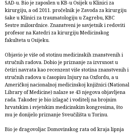
SAD-u. Bio je zaposlen u KB-u Osijek u Klinici za
kirurgiju, a od 2011. pročelnik je Zavoda za kirurgiju
šake u Klinici za traumatologiju u Zagrebu, KBC
Sestre milosrdnice. Znanstveni je savjetnik i redoviti
profesor na Katedri za kirurgiju Medicinskog
fakulteta u Osijeku.
Objavio je više od stotinu medicinskih znanstvenih i
stručnih radova. Dobio je priznanje za izvrsnost u
četiri navrata kao recenzent više stotina znanstvenih i
stručnih radova u časopisu Injury na Oxfordu, a u
Američkoj nacionalnoj medicinskoj knjižnici (National
Library of Medicine) nalaze se 43 njegova objavljena
rada. Također je bio izlagač i voditelj na brojnim
hrvatskim i svjetskim medicinskim kongresima, što
mu je donijelo priznanje Sveučilišta u Torinu.
Bio je dragovoljac Domovinskog rata od kraja lipnja