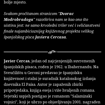
bolje mjesto.
Svakom pročitanom stranicom "
Dvorac
Modrobradoga
" razotkriva nam se kao ono što
uistinu jest: ne samo krvoledni triler već i veličanstveni
finale najambicioznijeg književnog projekta velikog
španjolskog pisca
Javiera Cercasa
.
Javier Cercas
, jedan od najcjenjenijih suvremenih
španjolskih pisaca, rođen je 1962. u Ibahernandu. Na
Sveučilištu u Geroni predavao je španjolsku
književnost i stalni je suradnik katalonskog izdanja
dnevnika El Paísa. Autor je zapaženih zbirki
pripovjedaka, knjiga eseja i više hvaljenih romana.
Svjetski uspjeh postigao je romanom "Salaminski
vojnici", koji je ubrzo po objavljivanju 2001. nagrađen