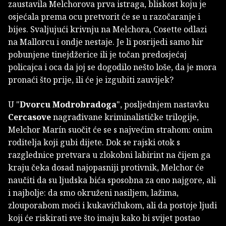
zaustavila Melchorova prva istraga, bliskost koju je
osjećala prema ocu pretvorit će se u razočaranje i
bijes. Svaljujući krivnju na Melchora, Cosette odlazi
na Mallorcu i ondje nestaje. Je li posrijedi samo hir
pobunjene tinejdžerice ili je točan predosjećaj
policajca i oca da joj se dogodilo nešto loše, da je mora
pronaći što prije, ili će je izgubiti zauvijek?
U "
Dvorcu Modrobradoga
", posljednjem nastavku
Cercasove
nagrađivane kriminalističke trilogije,
Melchor Marín suočit će se s najvećim strahom: onim
roditelja koji gubi dijete. Dok se rajski otok s
razglednice pretvara u zlokobni labirint na čijem ga
kraju čeka dosad najopasniji protivnik, Melchor će
naučiti da su ljudska bića sposobna za ono najgore, ali
i najbolje: da smo okruženi nasiljem, lažima,
zlouporabom moći i kukavičlukom, ali da postoje ljudi
koji će riskirati sve što imaju kako bi svijet postao