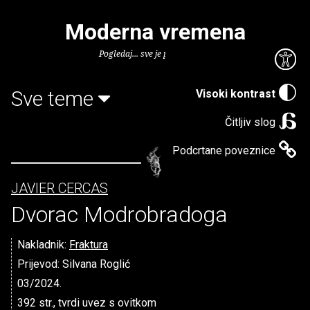
Moderna vremena
Pogledaj... sve je puno knjiga.
Sve teme
Visoki kontrast
Čitljiv slog
Podcrtane poveznice
JAVIER CERCAS
Dvorac Modrobradoga
Nakladnik:
Fraktura
Prijevod: Silvana Roglić
03/2024.
392 str., tvrdi uvez s ovitkom