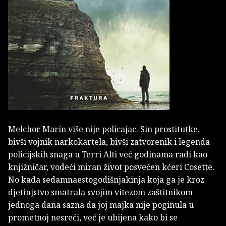
Melchor Marín više nije policajac. Sin prostitutke,
bivši vojnik narkokartela, bivši zatvorenik i legenda
policijskih snaga u Terri Alti već godinama radi kao
knjižničar, vodeći miran život posvećen kćeri Cosette.
No kada sedamnaestogodišnjakinja koja ga je kroz
djetinjstvo smatrala svojim vitezom zaštitnikom
jednoga dana sazna da joj majka nije poginula u
prometnoj nesreći, već je ubijena kako bi se