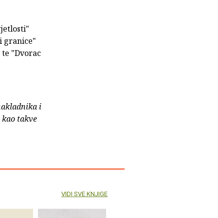
etlosti"
i granice"
) te "Dvorac
nakladnika i
e kao takve
VIDI SVE KNJIGE