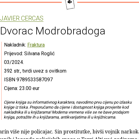
JAVIER CERCAS
Dvorac Modrobradoga
Nakladnik:
Fraktura
Prijevod: Silvana Roglić
03/2024.
392 str., tvrdi uvez s ovitkom
ISBN 9789533587097
Cijena: 23.00 eur
Cijene knjiga su informativnog karaktera, navodimo prvu cijenu po izlasku
knjige iz tiska. Preporučamo da cijene i dostupnost knjiga provjerite kod
nakladnika ili u knjižarama! Moderna vremena više se ne bave prodajom
knjiga, potražite ih u knjižarama, antikvarijatima ili u knjižnicama.
ín više nije policajac. Sin prostitutke, bivši vojnik narkok