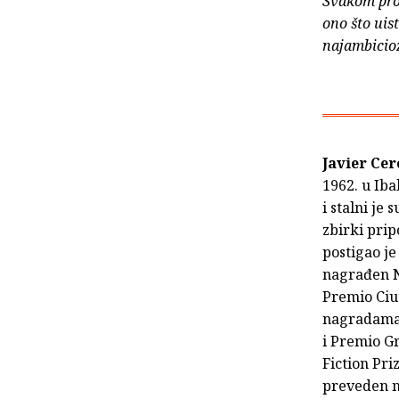
Svakom pro
ono što uist
najambicioz
Javier Cer
1962. u Ib
i stalni je
zbirki prip
postigao je
nagrađen N
Premio Ciu
nagradama 
i Premio G
Fiction Pri
preveden n