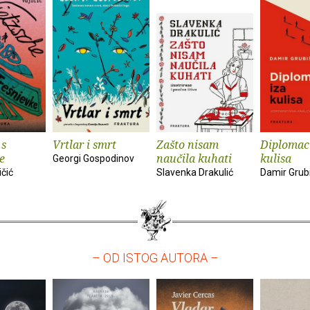
 s
Vrtlar i smrt
Zašto nisam
Diplomaci
e
naučila kuhati
kulisa
Georgi Gospodinov
ičić
Slavenka Drakulić
Damir Grub
– OD ISTOG AUTORA –