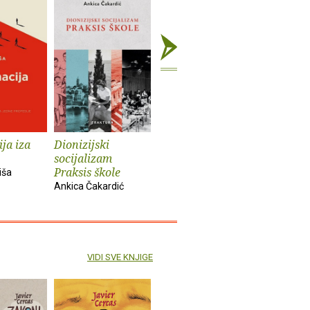
ja iza
Dionizijski
Grga Novak : Život
Anatomij
socijalizam
i djela
imperiju
Praksis škole
iša
Slobodan Prosperov
Davor Beg
Ankica Čakardić
Novak
VIDI SVE KNJIGE