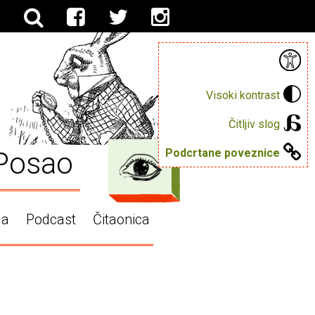
Visoki kontrast
Čitljiv slog
Posao
Podcrtane poveznice
ga
Podcast
Čitaonica