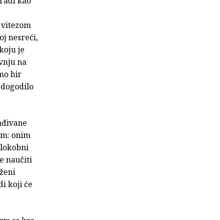
 radi kao
m vitezom
j nesreći,
koju je
ivnju na
mo hir
e dogodilo
ađivane
hom: onim
zlokobni
e naučiti
uženi
i koji će