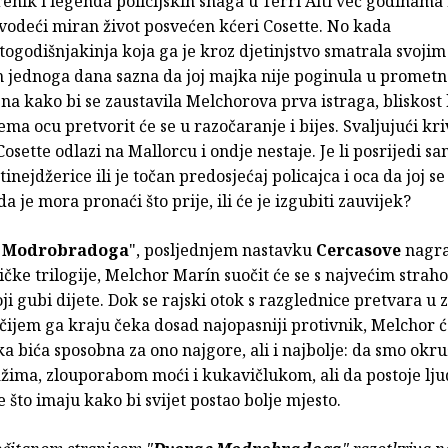
renik i legenda policijskih snaga u Terri Alti već godinama
 vodeći miran život posvećen kćeri Cosette. No kada
ogodišnjakinja koja ga je kroz djetinjstvo smatrala svoji
m jednoga dana sazna da joj majka nije poginula u prometno
ena kako bi se zaustavila Melchorova prva istraga, bliskost 
ema ocu pretvorit će se u razočaranje i bijes. Svaljujući kr
osette odlazi na Mallorcu i ondje nestaje. Je li posrijedi sa
inejdžerice ili je točan predosjećaj policajca i oca da joj s
da je mora pronaći što prije, ili će je izgubiti zauvijek?
 Modrobradoga
", posljednjem nastavku
Cercasove
nagr
ičke trilogije, Melchor Marín suočit će se s najvećim stra
oji gubi dijete. Dok se rajski otok s razglednice pretvara u 
 čijem ga kraju čeka dosad najopasniji protivnik, Melchor ć
ka bića sposobna za ono najgore, ali i najbolje: da smo okr
ažima, zlouporabom moći i kukavičlukom, ali da postoje ljud
ve što imaju kako bi svijet postao bolje mjesto.