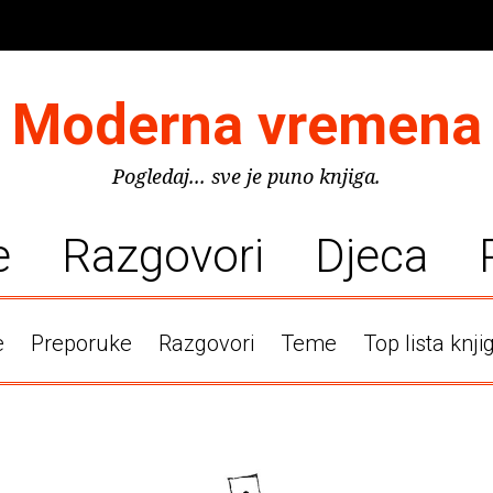
Moderna vremena
Pogledaj... sve je puno knjiga.
e
Razgovori
Djeca
e
Preporuke
Razgovori
Teme
Top lista knji