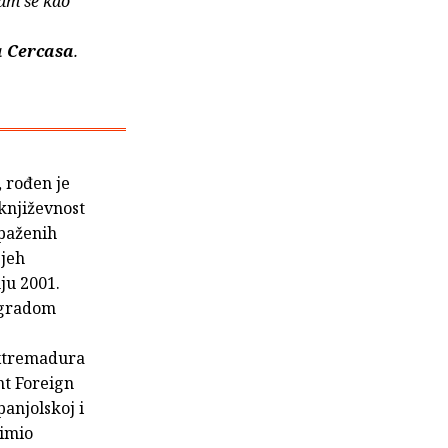
nam se kao
a Cercasa
.
, rođen je
književnost
apaženih
pjeh
ju 2001.
agradom
Extremadura
nt Foreign
panjolskoj i
nimio