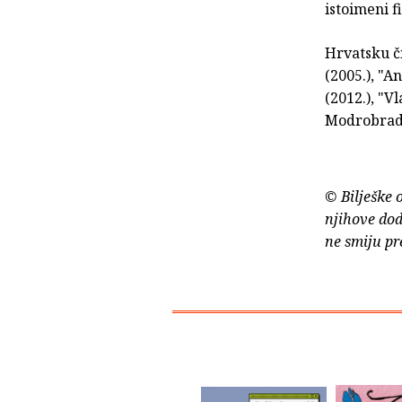
istoimeni f
Hrvatsku či
(2005.), "A
(2012.), "V
Modrobradog
© Bilješke 
njihove dod
ne smiju pr