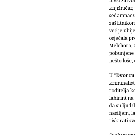
bivši zatvo
knjižničar,
sedamnaest
zaštitniko
već je ubij
osjećala pr
Melchora, C
pobunjene t
nešto loše, 
U "
Dvorcu
kriminalist
roditelja k
labirint na
da su ljuds
nasiljem, l
riskirati s