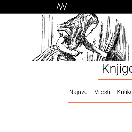
Knjig
Najave
Vijesti
Kritik