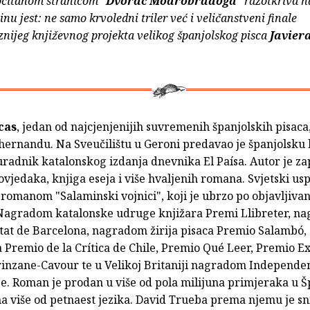
čitanom stranicom "
Dvorac Modrobradoga
" razotkriva 
inu jest: ne samo krvoledni triler već i veličanstveni finale
nijeg književnog projekta velikog španjolskog pisca
Javier
cas
, jedan od najcjenjenijih suvremenih španjolskih pisaca
ahernandu. Na Sveučilištu u Geroni predavao je španjolsku 
 suradnik katalonskog izdanja dnevnika El Paísa. Autor je z
ovjedaka, knjiga eseja i više hvaljenih romana. Svjetski us
 romanom "Salaminski vojnici", koji je ubrzo po objavljivan
agradom katalonske udruge knjižara Premi Llibreter, n
tat de Barcelona, nagradom žirija pisaca Premio Salambó,
Premio de la Crítica de Chile, Premio Qué Leer, Premio 
rinzane-Cavour te u Velikoj Britaniji nagradom Independe
ze. Roman je prodan u više od pola milijuna primjeraka u Š
a više od petnaest jezika. David Trueba prema njemu je s