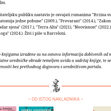
ilm.
tateljsku publiku nastavio je osvajati romanima "Brzina svj
natomija jedne pobune" (2009.), "Prevarant" (2014.), "Zakon
ladar sjena" (2017.), "Terra Alta" (2021), "Neovisnost" (2022.
a" (2024.). Živi i piše u Barceloni.
o knjigama izrađene su na osnovu informacija dobivenih od 
atne uredničke obrade temeljem uvida u sadržaj knjige, te s
enositi bez prethodnog dogovora s uredništvom portala.
– OD ISTOG NAKLADNIKA –