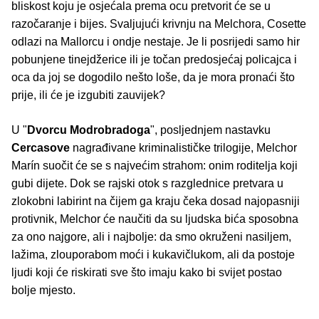
bliskost koju je osjećala prema ocu pretvorit će se u
razočaranje i bijes. Svaljujući krivnju na Melchora, Cosette
odlazi na Mallorcu i ondje nestaje. Je li posrijedi samo hir
pobunjene tinejdžerice ili je točan predosjećaj policajca i
oca da joj se dogodilo nešto loše, da je mora pronaći što
prije, ili će je izgubiti zauvijek?
U "
Dvorcu Modrobradoga
", posljednjem nastavku
Cercasove
nagrađivane kriminalističke trilogije, Melchor
Marín suočit će se s najvećim strahom: onim roditelja koji
gubi dijete. Dok se rajski otok s razglednice pretvara u
zlokobni labirint na čijem ga kraju čeka dosad najopasniji
protivnik, Melchor će naučiti da su ljudska bića sposobna
za ono najgore, ali i najbolje: da smo okruženi nasiljem,
lažima, zlouporabom moći i kukavičlukom, ali da postoje
ljudi koji će riskirati sve što imaju kako bi svijet postao
bolje mjesto.