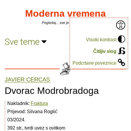
Moderna vremena
Pogledaj... sve je puno knjiga.
Sve teme
Visoki kontrast
Čitljiv slog
Podcrtane poveznice
JAVIER CERCAS
Dvorac Modrobradoga
Nakladnik:
Fraktura
Prijevod: Silvana Roglić
03/2024.
392 str., tvrdi uvez s ovitkom