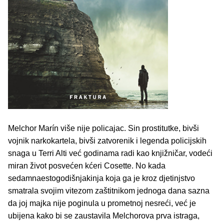
Melchor Marín više nije policajac. Sin prostitutke, bivši
vojnik narkokartela, bivši zatvorenik i legenda policijskih
snaga u Terri Alti već godinama radi kao knjižničar, vodeći
miran život posvećen kćeri Cosette. No kada
sedamnaestogodišnjakinja koja ga je kroz djetinjstvo
smatrala svojim vitezom zaštitnikom jednoga dana sazna
da joj majka nije poginula u prometnoj nesreći, već je
ubijena kako bi se zaustavila Melchorova prva istraga,