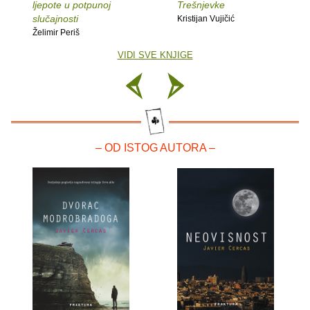
ljepote u potpunoj
Trešnjevke
slučajnosti
Kristijan Vujičić
Želimir Periš
VIDI SVE KNJIGE
– OD ISTOG AUTORA –