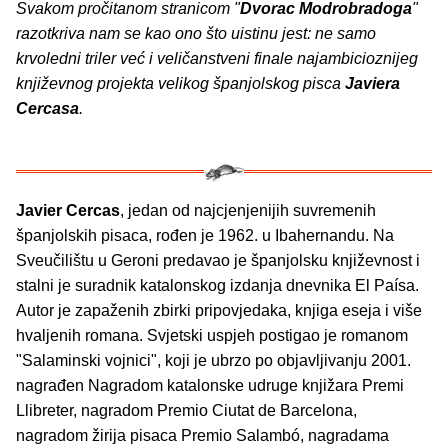
Svakom pročitanom stranicom "
Dvorac Modrobradoga
"
razotkriva nam se kao ono što uistinu jest: ne samo
krvoledni triler već i veličanstveni finale najambicioznijeg
književnog projekta velikog španjolskog pisca
Javiera
Cercasa
.
Javier Cercas
, jedan od najcjenjenijih suvremenih
španjolskih pisaca, rođen je 1962. u Ibahernandu. Na
Sveučilištu u Geroni predavao je španjolsku književnost i
stalni je suradnik katalonskog izdanja dnevnika El Paísa.
Autor je zapaženih zbirki pripovjedaka, knjiga eseja i više
hvaljenih romana. Svjetski uspjeh postigao je romanom
"Salaminski vojnici", koji je ubrzo po objavljivanju 2001.
nagrađen Nagradom katalonske udruge knjižara Premi
Llibreter, nagradom Premio Ciutat de Barcelona,
nagradom žirija pisaca Premio Salambó, nagradama