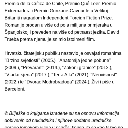
Premio de la Crítica de Chile, Premio Qué Leer, Premio
Extremadura i Premio Grinzane-Cavour te u Velikoj
Britaniji nagradom Independent Foreign Fiction Prize.
Roman je prodan u više od pola milijuna primjeraka u
Španjolskoj i preveden na više od petnaest jezika. David
Trueba prema njemu je snimio istoimeni film.
Hrvatsku čitateljsku publiku nastavio je osvajati romanima
"Brzina svjetlosti" (2005.), "Anatomija jedne pobune"
(2009.), "Prevarant" (2014.), "Zakoni granice" (2012.),
"Vladar sjena" (2017.), "Terra Alta" (2021), "Neovisnost"
(2022.) te "Dvorac Modrobradoga" (2024.). Živi i piše u
Barceloni.
© Bilješke o knjigama izrađene su na osnovu informacija
dobivenih od nakladnika i njihove dodatne uredničke
obrade temeljem uvida u sadržaj knjige, te se kao takve ne