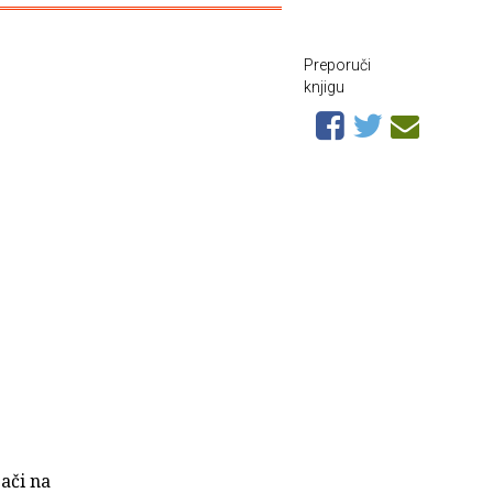
Preporuči
knjigu
pači na