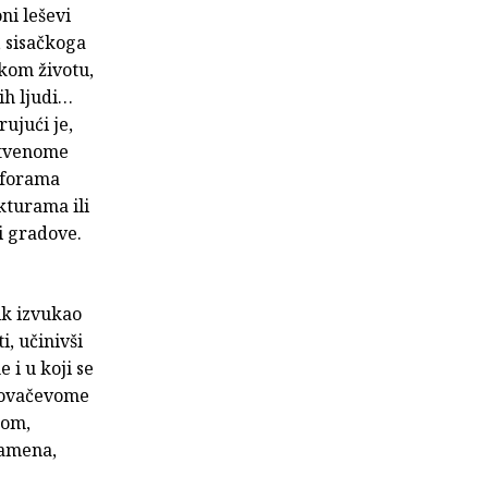
ni leševi
, sisačkoga
skom životu,
ih ljudi…
ujući je,
nstvenome
aforama
kturama ili
i gradove.
ik izvukao
, učinivši
 i u koji se
 Kovačevome
kom,
kamena,