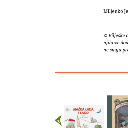
Miljenko J
© Bilješke 
njihove dod
ne smiju pr