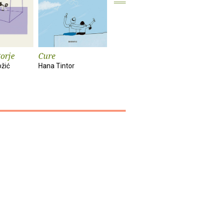
orje
Cure
Rat : roman
Poguban 
ožić
Hana Tintor
Louis-Ferdinand
Lemony Sn
Celine