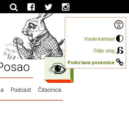
Visoki kontrast
Čitljiv slog
Posao
Podcrtane poveznice
ga
Podcast
Čitaonica