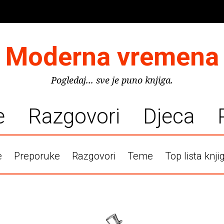
Moderna vremena
Pogledaj... sve je puno knjiga.
e
Razgovori
Djeca
e
Preporuke
Razgovori
Teme
Top lista knji