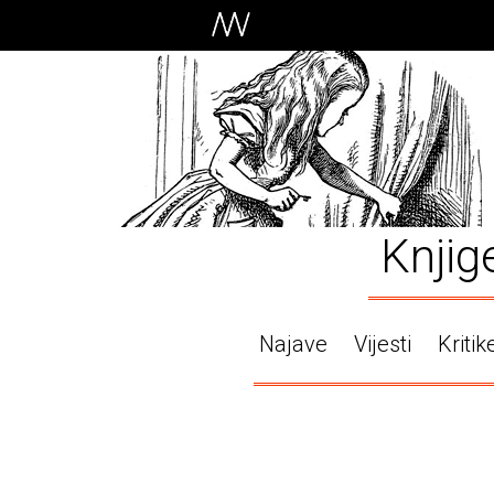
Knjig
Najave
Vijesti
Kritik