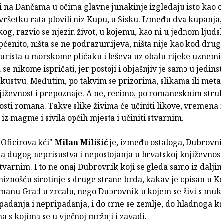
ži na Dančama u očima glavne junakinje izgledaju isto kao o
svršetku rata plovili niz Kupu, u Sisku. Između dva kupanja
og, razvio se njezin život, u kojemu, kao ni u jednom ljud
općenito, ništa se ne podrazumijeva, ništa nije kao kod drug
turista u morskome plićaku i leševa uz obalu rijeke uznemir
a se nikome ispričati, jer postoji i objašnjiv je samo u jedi
skustvu. Međutim, po takvim se prizorima, slikama ili met
jiževnost i prepoznaje. A ne, recimo, po romanesknim stru
sti romana. Takve slike živima će učiniti likove, vremena 
h iz magme i sivila općih mjesta i učiniti stvarnim.
ficirova kći"
Milan Milišić
je, između ostaloga, Dubrovn
a dugog neprisustva i nepostojanja u hrvatskoj književnosti
stvarnim. I to ne onaj Dubrovnik koji se gleda samo iz daljine
niznošću sirotinje s druge strane brda, kakav je opisan u
manu Grad u zrcalu, nego Dubrovnik u kojem se živi s mu
padanja i nepripadanja, i do crne se zemlje, do hladnoga 
a s kojima se u vječnoj mržnji i zavadi.