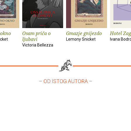
okno
Osam priča o
Gmazje gnijezdo
Hotel Zag
ljubavi
cket
Lemony Snicket
Ivana Bodr
Victoria Bellezza
– OD ISTOG AUTORA –