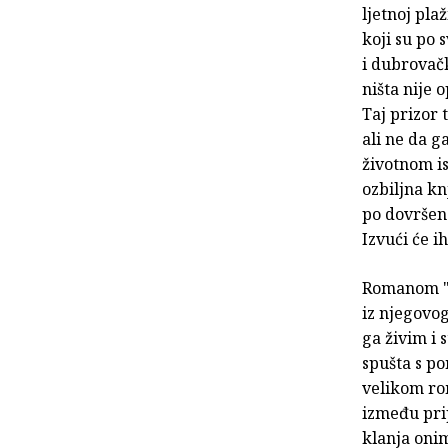
ljetnoj pla
koji su po 
i dubrovačk
ništa nije 
Taj prizor 
ali ne da g
životnom i
ozbiljna kn
po dovršeno
Izvući će i
Romanom "O
iz njegovog
ga živim i 
spušta s po
velikom ro
između pri
klanja onim