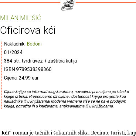
MILAN MILIŠIĆ
Oficirova kći
Nakladnik:
Bodoni
01/2024.
384 str., tvrdi uvez + zaštitna kutija
ISBN 9789538398360
Cijena: 24.99 eur
Cijene knjiga su informativnog karaktera, navodimo prvu cijenu po izlasku
knjige iz tiska. Preporučamo da cijene i dostupnost knjiga provjerite kod
nakladnika ili u knjižarama! Moderna vremena više se ne bave prodajom
knjiga, potražite ih u knjižarama, antikvarijatima ili u knjižnicama.
 kći"
roman je tačnih i šokantnih slika. Recimo, turisti, ku