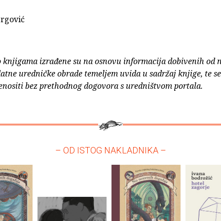
ergović
o knjigama izrađene su na osnovu informacija dobivenih od 
atne uredničke obrade temeljem uvida u sadržaj knjige, te s
enositi bez prethodnog dogovora s uredništvom portala.
– OD ISTOG NAKLADNIKA –